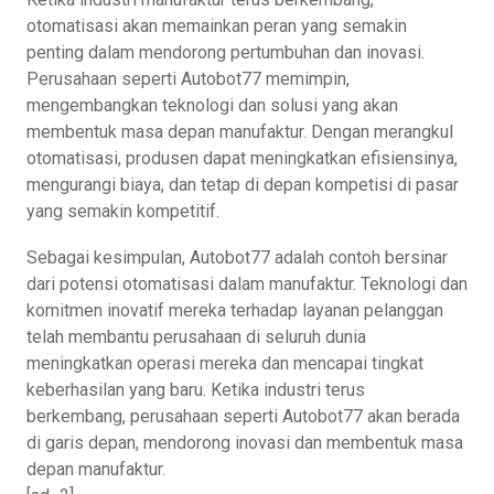
otomatisasi akan memainkan peran yang semakin
penting dalam mendorong pertumbuhan dan inovasi.
Perusahaan seperti Autobot77 memimpin,
mengembangkan teknologi dan solusi yang akan
membentuk masa depan manufaktur. Dengan merangkul
otomatisasi, produsen dapat meningkatkan efisiensinya,
mengurangi biaya, dan tetap di depan kompetisi di pasar
yang semakin kompetitif.
Sebagai kesimpulan, Autobot77 adalah contoh bersinar
dari potensi otomatisasi dalam manufaktur. Teknologi dan
komitmen inovatif mereka terhadap layanan pelanggan
telah membantu perusahaan di seluruh dunia
meningkatkan operasi mereka dan mencapai tingkat
keberhasilan yang baru. Ketika industri terus
berkembang, perusahaan seperti Autobot77 akan berada
di garis depan, mendorong inovasi dan membentuk masa
depan manufaktur.