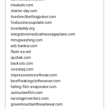
mealudo.com
charlie-day.com
livedirectbettingpoker.com
foxbusinessupdate.com
lovedaddy.org
integrativemedicalmassageplano.com
mrrugwashing.com
acb-bankia.com
flash-es.net
upshak.com
backsilo.com
siviralqq.com
impressionresorthoian.com
bestfreakingclothesever.com
falling-film-evaporator.com
sumuslawfirm.com
nursingprowriters.com
greenmountainthreadwear.com