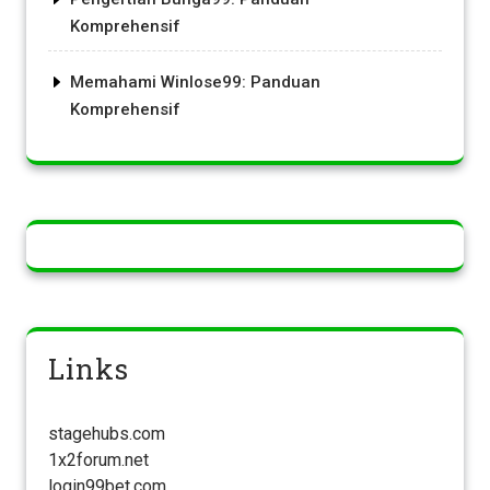
Komprehensif
Memahami Winlose99: Panduan
Komprehensif
Links
stagehubs.com
1x2forum.net
login99bet.com