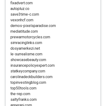
fixadvert.com
autopluz.co
save3time-c.com
vexonhcf.com
demos-pixelsparadise.com
mediatitude.com
prewarmotorcycles.com
simracinglinks.com
dosyamerkezi.net
le-surrealisme.com
showcasebeauty.com
insurancepolicyexpert.com
statkeycompany.com
carolinadeckbuilders.com
topinvestingblog.com
top50tools.com
the-rep.com
saltyfranks.com
annerani.com