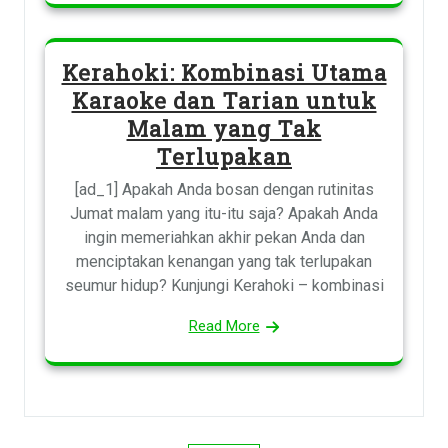
Kerahoki: Kombinasi Utama
Karaoke dan Tarian untuk
Malam yang Tak
Terlupakan
[ad_1] Apakah Anda bosan dengan rutinitas
Jumat malam yang itu-itu saja? Apakah Anda
ingin memeriahkan akhir pekan Anda dan
menciptakan kenangan yang tak terlupakan
seumur hidup? Kunjungi Kerahoki – kombinasi
Read More