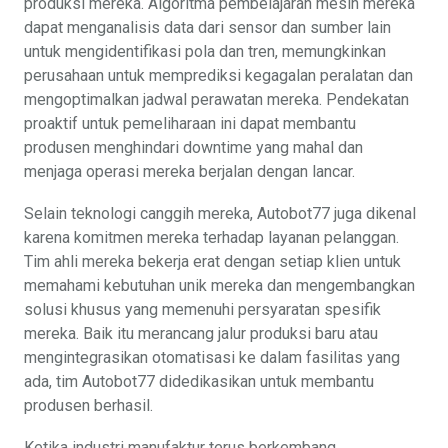
produksi mereka. Algoritma pembelajaran mesin mereka
dapat menganalisis data dari sensor dan sumber lain
untuk mengidentifikasi pola dan tren, memungkinkan
perusahaan untuk memprediksi kegagalan peralatan dan
mengoptimalkan jadwal perawatan mereka. Pendekatan
proaktif untuk pemeliharaan ini dapat membantu
produsen menghindari downtime yang mahal dan
menjaga operasi mereka berjalan dengan lancar.
Selain teknologi canggih mereka, Autobot77 juga dikenal
karena komitmen mereka terhadap layanan pelanggan.
Tim ahli mereka bekerja erat dengan setiap klien untuk
memahami kebutuhan unik mereka dan mengembangkan
solusi khusus yang memenuhi persyaratan spesifik
mereka. Baik itu merancang jalur produksi baru atau
mengintegrasikan otomatisasi ke dalam fasilitas yang
ada, tim Autobot77 didedikasikan untuk membantu
produsen berhasil.
Ketika industri manufaktur terus berkembang,