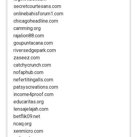
secretcourtesans.com
onlinebahisforum1.com
chicagoheadline.com
camming.org
rajalion88.com
goupuntacana.com
riversedgepark.com
zaseez.com
catchycrunch.com
nofaphub.com
nefertitingalls.com
patsyscreations.com
income4proof.com
educaritas.org
lensajelajah.com
betflik09.net
ncaq.org
xenmicro.com