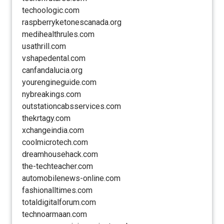
techoologic.com
raspberryketonescanada.org
medihealthrules.com
usathrill.com
vshapedental.com
canfandalucia.org
yourengineguide.com
nybreakings.com
outstationcabsservices.com
thekrtagy.com
xchangeindia.com
coolmicrotech.com
dreamhousehack.com
the-techteacher.com
automobilenews-online.com
fashionalltimes.com
totaldigitalforum.com
technoarmaan.com