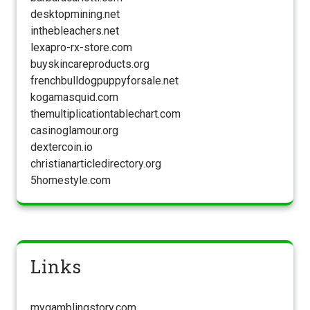
desktopmining.net
inthebleachers.net
lexapro-rx-store.com
buyskincareproducts.org
frenchbulldogpuppyforsale.net
kogamasquid.com
themultiplicationtablechart.com
casinoglamour.org
dextercoin.io
christianarticledirectory.org
5homestyle.com
Links
mygamblingstory.com