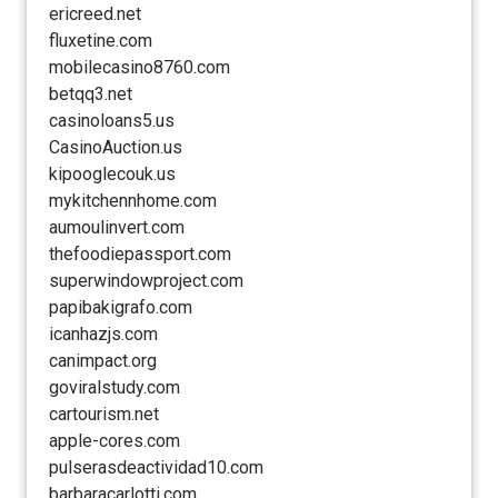
ericreed.net
fluxetine.com
mobilecasino8760.com
betqq3.net
casinoloans5.us
CasinoAuction.us
kipooglecouk.us
mykitchennhome.com
aumoulinvert.com
thefoodiepassport.com
superwindowproject.com
papibakigrafo.com
icanhazjs.com
canimpact.org
goviralstudy.com
cartourism.net
apple-cores.com
pulserasdeactividad10.com
barbaracarlotti.com