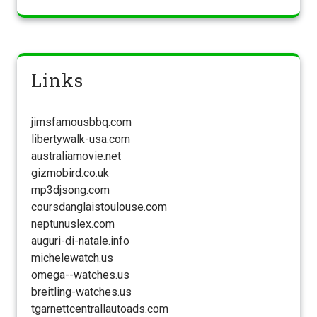
Links
jimsfamousbbq.com
libertywalk-usa.com
australiamovie.net
gizmobird.co.uk
mp3djsong.com
coursdanglaistoulouse.com
neptunuslex.com
auguri-di-natale.info
michelewatch.us
omega--watches.us
breitling-watches.us
tgarnettcentrallautoads.com