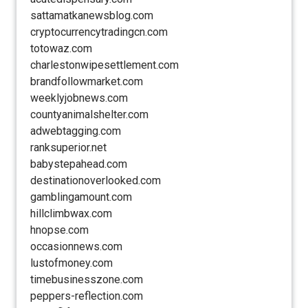
sattamatkanewsblog.com
cryptocurrencytradingcn.com
totowaz.com
charlestonwipesettlement.com
brandfollowmarket.com
weeklyjobnews.com
countyanimalshelter.com
adwebtagging.com
ranksuperior.net
babystepahead.com
destinationoverlooked.com
gamblingamount.com
hillclimbwax.com
hnopse.com
occasionnews.com
lustofmoney.com
timebusinesszone.com
peppers-reflection.com