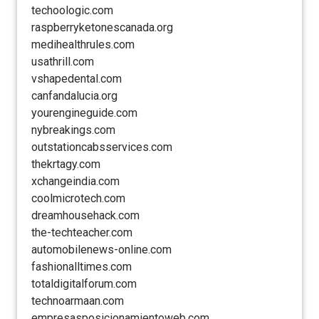
techoologic.com
raspberryketonescanada.org
medihealthrules.com
usathrill.com
vshapedental.com
canfandalucia.org
yourengineguide.com
nybreakings.com
outstationcabsservices.com
thekrtagy.com
xchangeindia.com
coolmicrotech.com
dreamhousehack.com
the-techteacher.com
automobilenews-online.com
fashionalltimes.com
totaldigitalforum.com
technoarmaan.com
empresasposicionamientoweb.com