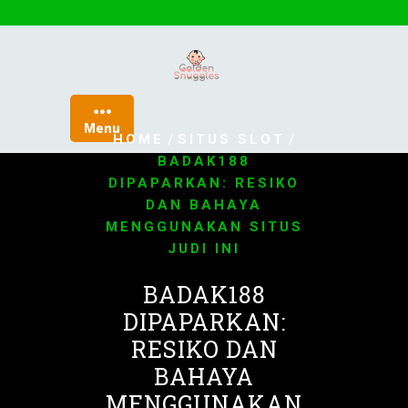
Skip
to
content
Menu
/
/
HOME
SITUS SLOT
BADAK188
DIPAPARKAN: RESIKO
DAN BAHAYA
MENGGUNAKAN SITUS
JUDI INI
BADAK188
DIPAPARKAN:
RESIKO DAN
BAHAYA
MENGGUNAKAN