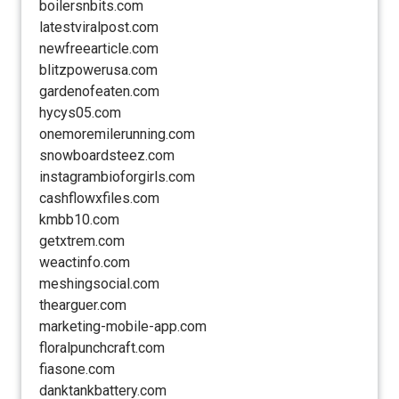
boilersnbits.com
latestviralpost.com
newfreearticle.com
blitzpowerusa.com
gardenofeaten.com
hycys05.com
onemoremilerunning.com
snowboardsteez.com
instagrambioforgirls.com
cashflowxfiles.com
kmbb10.com
getxtrem.com
weactinfo.com
meshingsocial.com
thearguer.com
marketing-mobile-app.com
floralpunchcraft.com
fiasone.com
danktankbattery.com