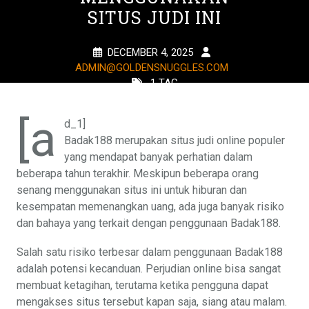
SITUS JUDI INI
DECEMBER 4, 2025
ADMIN@GOLDENSNUGGLES.COM
1 TAG
[a
d_1]
Badak188 merupakan situs judi online populer
yang mendapat banyak perhatian dalam
beberapa tahun terakhir. Meskipun beberapa orang
senang menggunakan situs ini untuk hiburan dan
kesempatan memenangkan uang, ada juga banyak risiko
dan bahaya yang terkait dengan penggunaan Badak188.
Salah satu risiko terbesar dalam penggunaan Badak188
adalah potensi kecanduan. Perjudian online bisa sangat
membuat ketagihan, terutama ketika pengguna dapat
mengakses situs tersebut kapan saja, siang atau malam.