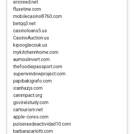
ericreed.net
fluxetine.com
mobilecasino8760.com
betqq3.net
casinoloans5.us
CasinoAuction.us
kipooglecouk.us
mykitchennhome.com
aumoulinvert.com
thefoodiepassport.com
superwindowproject.com
papibakigrafo.com
icanhazjs.com
canimpact.org
goviralstudy.com
cartourism.net
apple-cores.com
pulserasdeactividad10.com
barbaracarlotti.com