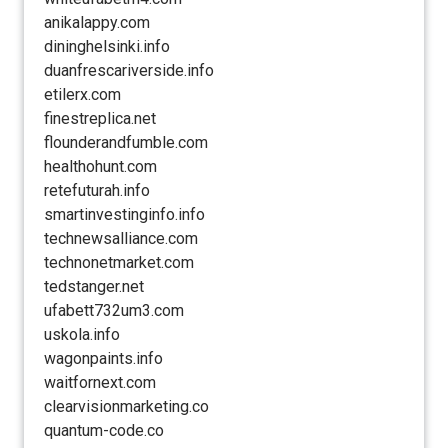
anikalappy.com
dininghelsinki.info
duanfrescariverside.info
etilerx.com
finestreplica.net
flounderandfumble.com
healthohunt.com
retefuturah.info
smartinvestinginfo.info
technewsalliance.com
technonetmarket.com
tedstanger.net
ufabett732um3.com
uskola.info
wagonpaints.info
waitfornext.com
clearvisionmarketing.co
quantum-code.co