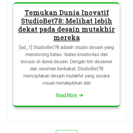
Temukan Dunia Inovatif
StudioBet78: Melihat lebih
dekat pada desain mutakhir
mereka
[ad_1] StudioBet78 adalah studio desain yang
mendorong batas -batas kreativitas dan
inovasi di dunia desain. Dengan tim desainer
dan seniman berbakat, StudioBet78
menciptakan desain mutakhir yang secara
visual menakjubkan dan
Read More