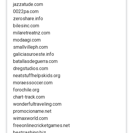
jazzatude.com
0022pa.com
zeroshare.info
bilesinc.com
milaretreatnz.com
modaagi.com
smallvilleph.com
galiciasuroeste.info
batallasdeguerra.com
dregstudios.com
neatstuffhelpskids.org
moraessoccer.com
forochile.org
chart-track.com
wonderfultraveling.com
promocioname.net
wimaxworld.com
freeonlinecricketgames.net
bestcashing.biz