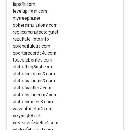
lapsfit.com
levelup-fast.com
mytreepla.net
pokersimulations.com
replicamanufactory.net
rezultate-loto.info
splendifulous.com
sportsrecords4u.com
topceleberites.com
ufabetting8m4.com
ufabetunionum3.com
ufabetvalueum3.com
ufabetvaultm7.com
ufabetvillageum7.com
ufabetvoicem3.com
waveufabetm4.com
wayang88.net
websiteufabetm4.com
whiteufabetm4.com