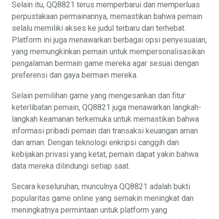
Selain itu, QQ8821 terus memperbarui dan memperluas
perpustakaan permainannya, memastikan bahwa pemain
selalu memiliki akses ke judul terbaru dan terhebat.
Platform ini juga menawarkan berbagai opsi penyesuaian,
yang memungkinkan pemain untuk mempersonalisasikan
pengalaman bermain game mereka agar sesuai dengan
preferensi dan gaya bermain mereka.
Selain pemilihan game yang mengesankan dan fitur
keterlibatan pemain, QQ8821 juga menawarkan langkah-
langkah keamanan terkemuka untuk memastikan bahwa
informasi pribadi pemain dan transaksi keuangan aman
dan aman. Dengan teknologi enkripsi canggih dan
kebijakan privasi yang ketat, pemain dapat yakin bahwa
data mereka dilindungi setiap saat.
Secara keseluruhan, munculnya QQ8821 adalah bukti
popularitas game online yang semakin meningkat dan
meningkatnya permintaan untuk platform yang