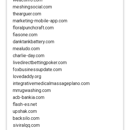
meshingsocial.com
thearguer.com
marketing-mobile-app.com
floralpunchcraft.com
fiasone.com
danktankbattery.com
mealudo.com
charlie-day.com
livedirectbettingpoker.com
foxbusinessupdate.com
lovedaddy.org
integrativemedicalmassageplano.com
mrrugwashing.com
acb-bankia.com
flash-es.net
upshak.com
backsilo.com
siviralqq.com