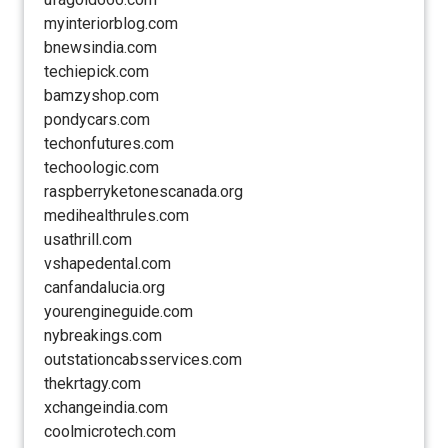
myinteriorblog.com
bnewsindia.com
techiepick.com
bamzyshop.com
pondycars.com
techonfutures.com
techoologic.com
raspberryketonescanada.org
medihealthrules.com
usathrill.com
vshapedental.com
canfandalucia.org
yourengineguide.com
nybreakings.com
outstationcabsservices.com
thekrtagy.com
xchangeindia.com
coolmicrotech.com