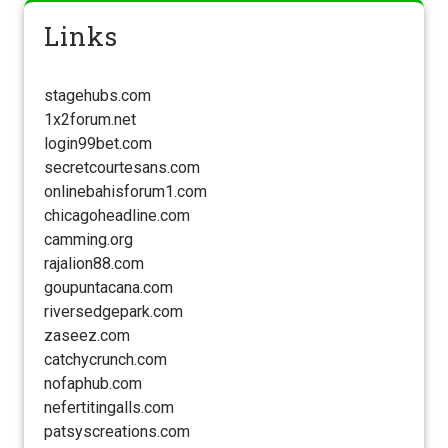
Links
stagehubs.com
1x2forum.net
login99bet.com
secretcourtesans.com
onlinebahisforum1.com
chicagoheadline.com
camming.org
rajalion88.com
goupuntacana.com
riversedgepark.com
zaseez.com
catchycrunch.com
nofaphub.com
nefertitingalls.com
patsyscreations.com