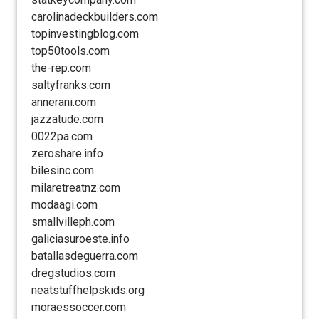
carolinadeckbuilders.com
topinvestingblog.com
top50tools.com
the-rep.com
saltyfranks.com
annerani.com
jazzatude.com
0022pa.com
zeroshare.info
bilesinc.com
milaretreatnz.com
modaagi.com
smallvilleph.com
galiciasuroeste.info
batallasdeguerra.com
dregstudios.com
neatstuffhelpskids.org
moraessoccer.com