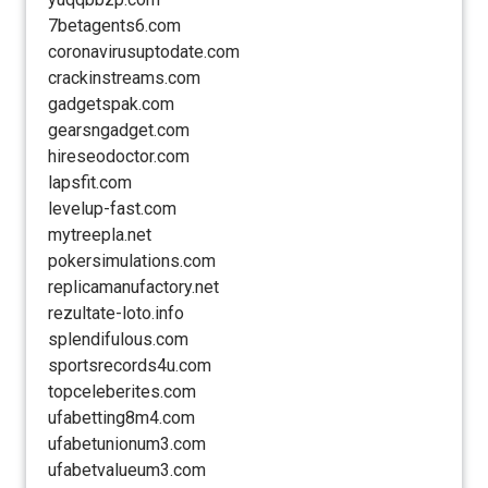
7betagents6.com
coronavirusuptodate.com
crackinstreams.com
gadgetspak.com
gearsngadget.com
hireseodoctor.com
lapsfit.com
levelup-fast.com
mytreepla.net
pokersimulations.com
replicamanufactory.net
rezultate-loto.info
splendifulous.com
sportsrecords4u.com
topceleberites.com
ufabetting8m4.com
ufabetunionum3.com
ufabetvalueum3.com