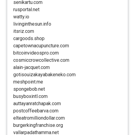
senikartu.com
rusportal.net
watty.io
livinginthesun.info
itsriz.com
cargoods.shop
capetownacupuncture.com
bitcoinvideospro.com
cosmiccrowcollective.com
alain-jacquet.com
gotisouizakayabakeneko.com
meshpoint.me
spongebob.net
busyboxintl.com
auttayanratchapak.com
postcoffeebarva.com
elteatromilliondollar.com
burgerkingfranchise.org
vallarpadathamma.net