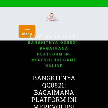
Skip
to
content
Menu
/
/
HOME
SITUS SLOT
BANGKITNYA QQ8821:
BAGAIMANA
PLATFORM INI
MEREVOLUSI GAME
ONLINE
BANGKITNYA
QQ8821:
BAGAIMANA
PLATFORM INI
MEREVOLUSI