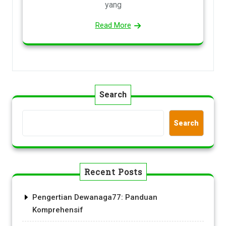
yang
Read More
Search
Search
Recent Posts
Pengertian Dewanaga77: Panduan
Komprehensif