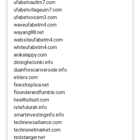
ufabetvaultm7.com
ufabetvillageum7.com
ufabetvoicem3.com
waveufabetm4.com
wayang88.net
websiteufabetm4.com
whiteufabetm4.com
anikalappy.com
dininghelsinki.info
duanfrescariverside.info
etilerx.com
finestreplica.net
flounderandfumble.com
healthohunt.com
retefuturah.info
smartinvestinginfo.info
technewsalliance.com
technonetmarket.com
tedstanger.net