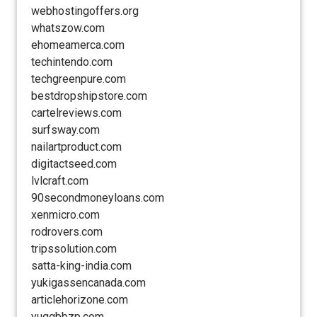
webhostingoffers.org
whatszow.com
ehomeamerca.com
techintendo.com
techgreenpure.com
bestdropshipstore.com
cartelreviews.com
surfsway.com
nailartproduct.com
digitactseed.com
lvlcraft.com
90secondmoneyloans.com
xenmicro.com
rodrovers.com
tripssolution.com
satta-king-india.com
yukigassencanada.com
articlehorizone.com
yuqqbbzp.com