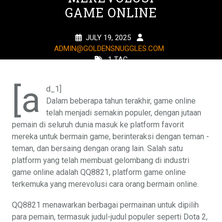
GAME ONLINE
JULY 19, 2025
ADMIN@GOLDENSNUGGLES.COM
1 TAG
[a
d_1]
Dalam beberapa tahun terakhir, game online
telah menjadi semakin populer, dengan jutaan
pemain di seluruh dunia masuk ke platform favorit
mereka untuk bermain game, berinteraksi dengan teman -
teman, dan bersaing dengan orang lain. Salah satu
platform yang telah membuat gelombang di industri
game online adalah QQ8821, platform game online
terkemuka yang merevolusi cara orang bermain online.
QQ8821 menawarkan berbagai permainan untuk dipilih
para pemain, termasuk judul-judul populer seperti Dota 2,