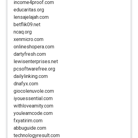
income4proof.com
educaritas.org
lensajelajah.com
betflik09.net
ncaq.org
xenmicro.com
onlineshopera.com
dartyfresh.com
lewisenterprises.net
pcsoftwarefree.org
dailylinking.com
dnafyx.com
giocolenuvole.com
iyouessential.com
withloveamity.com
youlearncode.com
fxyatirim.com
abbuguide.com
technologyresult.com