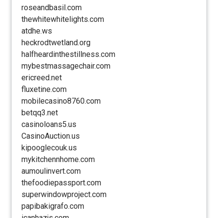
roseandbasil.com
thewhitewhitelights.com
atdhe.ws
heckrodtwetland.org
halfheardinthestillness.com
mybestmassagechair.com
ericreed.net
fluxetine.com
mobilecasino8760.com
betqq3.net
casinoloans5.us
CasinoAuction.us
kipooglecouk.us
mykitchennhome.com
aumoulinvert.com
thefoodiepassport.com
superwindowproject.com
papibakigrafo.com
icanhazjs.com