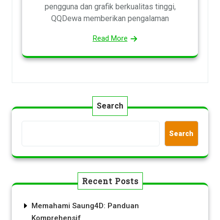
pengguna dan grafik berkualitas tinggi,
QQDewa memberikan pengalaman
Read More
Search
Search
Recent Posts
Memahami Saung4D: Panduan
Komprehensif