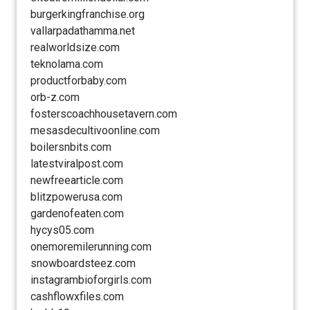
burgerkingfranchise.org
vallarpadathamma.net
realworldsize.com
teknolama.com
productforbaby.com
orb-z.com
fosterscoachhousetavern.com
mesasdecultivoonline.com
boilersnbits.com
latestviralpost.com
newfreearticle.com
blitzpowerusa.com
gardenofeaten.com
hycys05.com
onemoremilerunning.com
snowboardsteez.com
instagrambioforgirls.com
cashflowxfiles.com