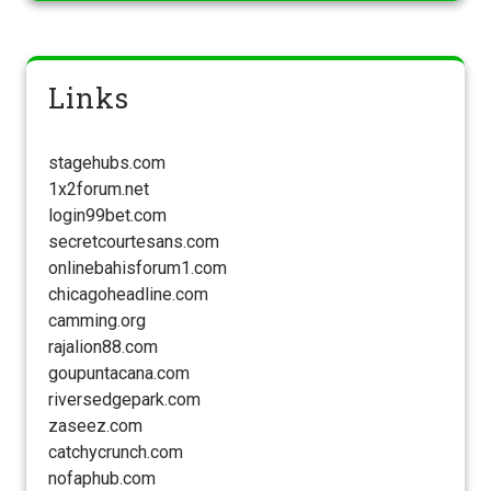
Links
stagehubs.com
1x2forum.net
login99bet.com
secretcourtesans.com
onlinebahisforum1.com
chicagoheadline.com
camming.org
rajalion88.com
goupuntacana.com
riversedgepark.com
zaseez.com
catchycrunch.com
nofaphub.com