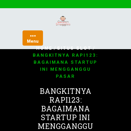
Skip
to
content
Menu
/
/
HOME
SITUS SLOT
BANGKITNYA RAPI123:
BAGAIMANA STARTUP
INI MENGGANGGU
PASAR
BANGKITNYA
RAPI123:
BAGAIMANA
STARTUP INI
MENGGANGGU