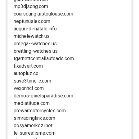
mp3djsong.com
coursdanglaistoulouse.com
neptunuslex.com
auguri-di-natale.info
michelewatch.us
omega--watches.us
breitling-watches.us
tgarnettcentrallautoads.com
fixadvert.com
autopluz.co
save3time-c.com
vexonhcf.com
demos-pixelsparadise.com
mediatitude.com
prewarmotorcycles.com
simracinglinks.com
dosyamerkezi.net
le-surrealisme.com