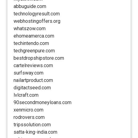
abbuguide.com
technologyresult.com
webhostingoffers.org
whatszow.com
ehomeamerca.com
techintendo.com
techgreenpure.com
bestdropshipstore.com
cartelreviews.com
surfsway.com
nailartproduct.com
digitactseed.com
lvlcraft.com
90secondmoneyloans.com
xenmicro.com
rodrovers.com
tripssolution.com
satta-king-india.com