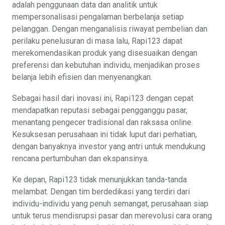
adalah penggunaan data dan analitik untuk
mempersonalisasi pengalaman berbelanja setiap
pelanggan. Dengan menganalisis riwayat pembelian dan
perilaku penelusuran di masa lalu, Rapi123 dapat
merekomendasikan produk yang disesuaikan dengan
preferensi dan kebutuhan individu, menjadikan proses
belanja lebih efisien dan menyenangkan.
Sebagai hasil dari inovasi ini, Rapi123 dengan cepat
mendapatkan reputasi sebagai pengganggu pasar,
menantang pengecer tradisional dan raksasa online.
Kesuksesan perusahaan ini tidak luput dari perhatian,
dengan banyaknya investor yang antri untuk mendukung
rencana pertumbuhan dan ekspansinya.
Ke depan, Rapi123 tidak menunjukkan tanda-tanda
melambat. Dengan tim berdedikasi yang terdiri dari
individu-individu yang penuh semangat, perusahaan siap
untuk terus mendisrupsi pasar dan merevolusi cara orang