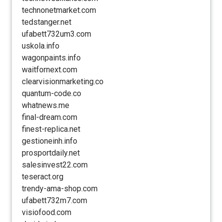
technonetmarket.com
tedstanger.net
ufabett732um3.com
uskola.info
wagonpaints.info
waitfornext.com
clearvisionmarketing.co
quantum-code.co
whatnews.me
final-dream.com
finest-replica.net
gestioneinh.info
prosportdaily.net
salesinvest22.com
teseract.org
trendy-ama-shop.com
ufabett732m7.com
visiofood.com