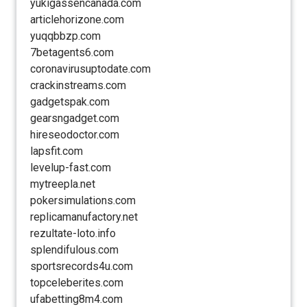
yukigassencanada.com
articlehorizone.com
yuqqbbzp.com
7betagents6.com
coronavirusuptodate.com
crackinstreams.com
gadgetspak.com
gearsngadget.com
hireseodoctor.com
lapsfit.com
levelup-fast.com
mytreepla.net
pokersimulations.com
replicamanufactory.net
rezultate-loto.info
splendifulous.com
sportsrecords4u.com
topceleberites.com
ufabetting8m4.com