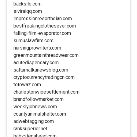
backsilo.com
siviralqq.com
impressionresorthoian.com
bestfreakingclothesever.com
falling-film-evaporator.com
sumuslawfirm.com
nursingprowriters.com
greenmountainthreadwear.com
acutedispensary.com
sattamatkanewsblog.com
cryptocurrencytradingcn.com
totowaz.com
charlestonwipesettlement.com
brandfollowmarket.com
weeklyjobnews.com
countyanimalshelter.com
adwebtagging.com
ranksuperior.net
babystepahead.com