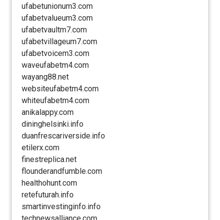
ufabetunionum3.com
ufabetvalueum3.com
ufabetvaultm7.com
ufabetvillageum7.com
ufabetvoicem3.com
waveufabetm4.com
wayang88.net
websiteufabetm4.com
whiteufabetm4.com
anikalappy.com
dininghelsinki.info
duanfrescariverside.info
etilerx.com
finestreplica.net
flounderandfumble.com
healthohunt.com
retefuturah.info
smartinvestinginfo.info
technewsalliance.com