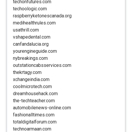
techonfutures.com
techoologic.com
raspberryketonescanada.org
medihealthrules.com
usathrill.com
vshapedental.com
canfandalucia.org
yourengineguide.com
nybreakings.com
outstationcabsservices.com
thekrtagy.com
xchangeindia.com
coolmicrotech.com
dreamhousehack.com
the-techteacher.com
automobilenews-online.com
fashionalltimes.com
totaldigitalforum.com
technoarmaan.com