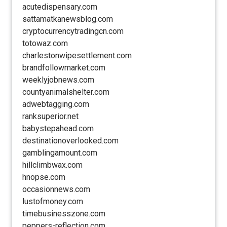
acutedispensary.com
sattamatkanewsblog.com
cryptocurrencytradingcn.com
totowaz.com
charlestonwipesettlement.com
brandfollowmarket.com
weeklyjobnews.com
countyanimalshelter.com
adwebtagging.com
ranksuperior.net
babystepahead.com
destinationoverlooked.com
gamblingamount.com
hillclimbwax.com
hnopse.com
occasionnews.com
lustofmoney.com
timebusinesszone.com
peppers-reflection.com