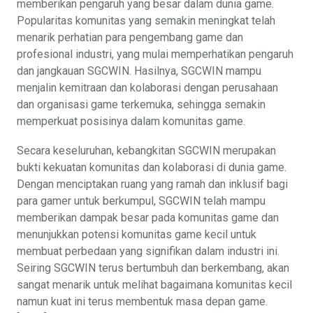
memberikan pengaruh yang besar dalam dunia game.
Popularitas komunitas yang semakin meningkat telah
menarik perhatian para pengembang game dan
profesional industri, yang mulai memperhatikan pengaruh
dan jangkauan SGCWIN. Hasilnya, SGCWIN mampu
menjalin kemitraan dan kolaborasi dengan perusahaan
dan organisasi game terkemuka, sehingga semakin
memperkuat posisinya dalam komunitas game.
Secara keseluruhan, kebangkitan SGCWIN merupakan
bukti kekuatan komunitas dan kolaborasi di dunia game.
Dengan menciptakan ruang yang ramah dan inklusif bagi
para gamer untuk berkumpul, SGCWIN telah mampu
memberikan dampak besar pada komunitas game dan
menunjukkan potensi komunitas game kecil untuk
membuat perbedaan yang signifikan dalam industri ini.
Seiring SGCWIN terus bertumbuh dan berkembang, akan
sangat menarik untuk melihat bagaimana komunitas kecil
namun kuat ini terus membentuk masa depan game.