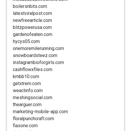
boilersnbits.com
latestviralpost.com
newfreearticle.com
blitzpowerusa.com
gardenofeaten.com
hycys05.com
onemoremilerunning.com
snowboardsteez.com
instagrambioforgirls.com
cashflowxfiles.com
kmbb10.com
getxtrem.com
weactinfo.com
meshingsocial.com
thearguer.com
marketing-mobile-app.com
floralpunchcraft.com
fiasone.com