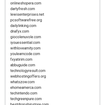
onlineshopera.com
dartyfresh.com
lewisenterprises.net
pcsoftwarefree.org
dailylinking.com
dnafyx.com
giocolenuvole.com
iyouessential.com
withloveamity.com
youlearncode.com
fxyatirim.com
abbuguide.com
technologyresult.com
webhostingoffers.org
whatszow.com
ehomeamerca.com
techintendo.com
techgreenpure.com
bestdropshipstore.com