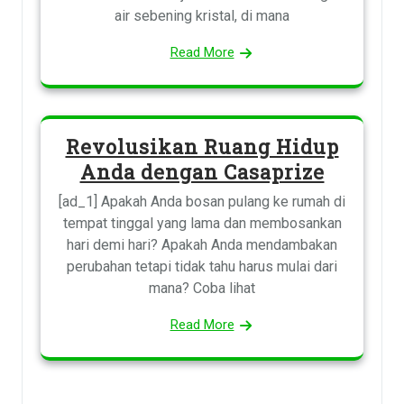
air sebening kristal, di mana
Read More
Revolusikan Ruang Hidup
Anda dengan Casaprize
[ad_1] Apakah Anda bosan pulang ke rumah di
tempat tinggal yang lama dan membosankan
hari demi hari? Apakah Anda mendambakan
perubahan tetapi tidak tahu harus mulai dari
mana? Coba lihat
Read More