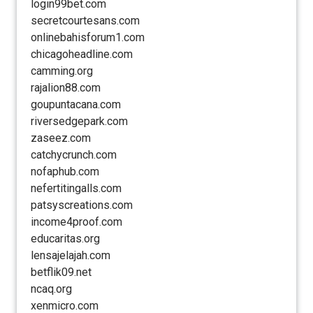
login99bet.com
secretcourtesans.com
onlinebahisforum1.com
chicagoheadline.com
camming.org
rajalion88.com
goupuntacana.com
riversedgepark.com
zaseez.com
catchycrunch.com
nofaphub.com
nefertitingalls.com
patsyscreations.com
income4proof.com
educaritas.org
lensajelajah.com
betflik09.net
ncaq.org
xenmicro.com