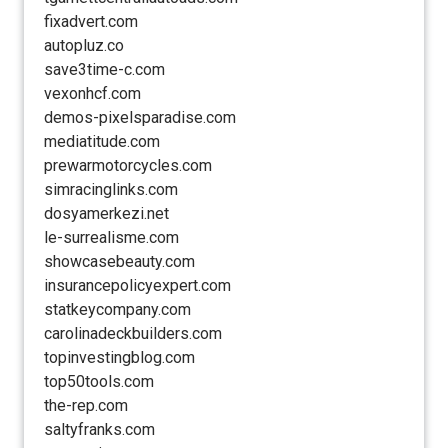
fixadvert.com
autopluz.co
save3time-c.com
vexonhcf.com
demos-pixelsparadise.com
mediatitude.com
prewarmotorcycles.com
simracinglinks.com
dosyamerkezi.net
le-surrealisme.com
showcasebeauty.com
insurancepolicyexpert.com
statkeycompany.com
carolinadeckbuilders.com
topinvestingblog.com
top50tools.com
the-rep.com
saltyfranks.com