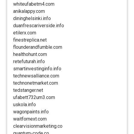
whiteufabetm4.com
anikalappy.com
dininghelsinki.info
duanfrescariverside.info
etilerx.com
finestreplica.net
flounderandfumble.com
healthohunt.com
retefuturah.info
smartinvestinginfo.info
technewsalliance.com
technonetmarket.com
tedstanger.net
ufabett732um3.com
uskola.info
wagonpaints.info
waitfornext.com
clearvisionmarketing.co
quantum-code.co