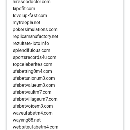
hireseodoctor.com
lapsfit.com
levelup-fast.com
mytreepla.net
pokersimulations.com
replicamanufactory.net
rezultate-loto.info
splendifulous.com
sportsrecords4u.com
topceleberites.com
ufabetting8m4.com
ufabetunionum3.com
ufabetvalueum3.com
ufabetvaultm7.com
ufabetvillageum7.com
ufabetvoicem3.com
waveufabetm4.com
wayang88.net
websiteufabetm4.com