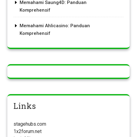
Memahami Saung4D: Panduan
Komprehensif
Memahami Ahlicasino: Panduan
Komprehensif
Links
stagehubs.com
1x2forum.net