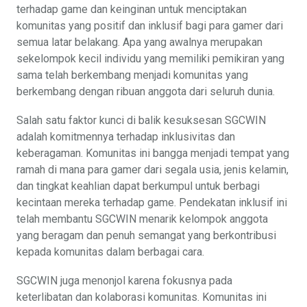
terhadap game dan keinginan untuk menciptakan
komunitas yang positif dan inklusif bagi para gamer dari
semua latar belakang. Apa yang awalnya merupakan
sekelompok kecil individu yang memiliki pemikiran yang
sama telah berkembang menjadi komunitas yang
berkembang dengan ribuan anggota dari seluruh dunia.
Salah satu faktor kunci di balik kesuksesan SGCWIN
adalah komitmennya terhadap inklusivitas dan
keberagaman. Komunitas ini bangga menjadi tempat yang
ramah di mana para gamer dari segala usia, jenis kelamin,
dan tingkat keahlian dapat berkumpul untuk berbagi
kecintaan mereka terhadap game. Pendekatan inklusif ini
telah membantu SGCWIN menarik kelompok anggota
yang beragam dan penuh semangat yang berkontribusi
kepada komunitas dalam berbagai cara.
SGCWIN juga menonjol karena fokusnya pada
keterlibatan dan kolaborasi komunitas. Komunitas ini