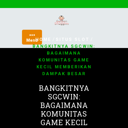
Skip
to
content
/
/
HOME
SITUS SLOT
Menu
BANGKITNYA SGCWIN:
BAGAIMANA
KOMUNITAS GAME
KECIL MEMBERIKAN
DAMPAK BESAR
BANGKITNYA
SGCWIN:
BAGAIMANA
KOMUNITAS
GAME KECIL