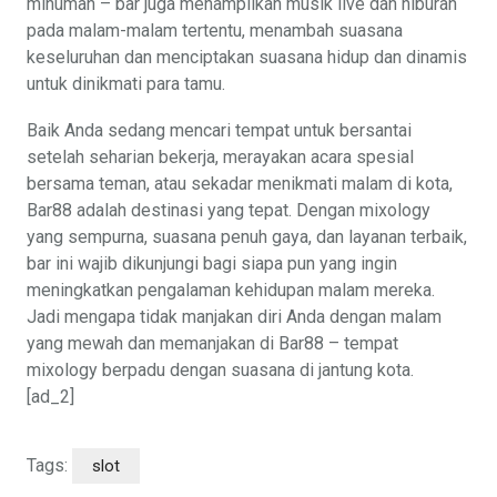
minuman – bar juga menampilkan musik live dan hiburan
pada malam-malam tertentu, menambah suasana
keseluruhan dan menciptakan suasana hidup dan dinamis
untuk dinikmati para tamu.
Baik Anda sedang mencari tempat untuk bersantai
setelah seharian bekerja, merayakan acara spesial
bersama teman, atau sekadar menikmati malam di kota,
Bar88 adalah destinasi yang tepat. Dengan mixology
yang sempurna, suasana penuh gaya, dan layanan terbaik,
bar ini wajib dikunjungi bagi siapa pun yang ingin
meningkatkan pengalaman kehidupan malam mereka.
Jadi mengapa tidak manjakan diri Anda dengan malam
yang mewah dan memanjakan di Bar88 – tempat
mixology berpadu dengan suasana di jantung kota.
[ad_2]
Tags:
slot