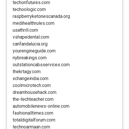
techonfutures.com
techoologic.com
raspberryketonescanada.org
medihealthrules.com
usathrill.com
vshapedental.com
canfandalucia.org
yourengineguide.com
nybreakings.com
outstationcabsservices.com
thekrtagy.com
xchangeindia.com
coolmicrotech.com
dreamhousehack.com
the-techteacher.com
automobilenews-online.com
fashionalltimes.com
totaldigitalforum.com
technoarmaan.com