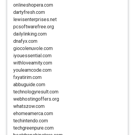
onlineshopera.com
dartyfresh.com
lewisenterprises.net
pcsoftwarefree.org
dailylinking.com
dnafyx.com
giocolenuvole.com
iyouessential.com
withloveamity.com
youlearncode.com
fxyatirim.com
abbuguide.com
technologyresult.com
webhostingoffers.org
whatszow.com
ehomeamerca.com
techintendo.com
techgreenpure.com