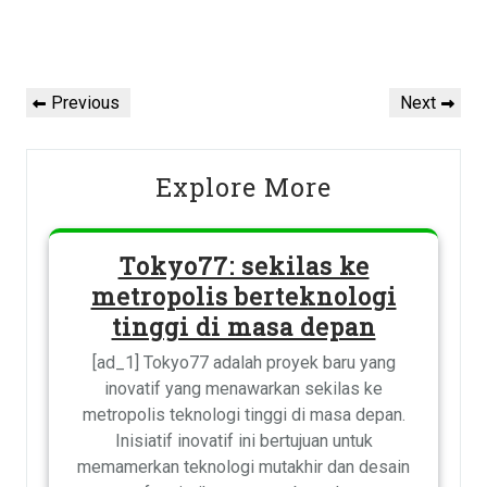
Post
navigation
Previous
Next
Previous
Next
Post
Post
Explore More
Tokyo77: sekilas ke
metropolis berteknologi
tinggi di masa depan
[ad_1] Tokyo77 adalah proyek baru yang
inovatif yang menawarkan sekilas ke
metropolis teknologi tinggi di masa depan.
Inisiatif inovatif ini bertujuan untuk
memamerkan teknologi mutakhir dan desain