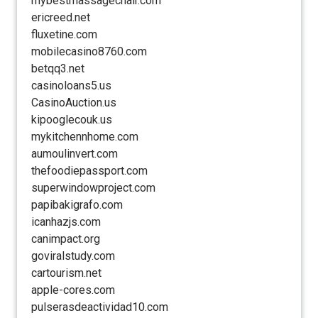
mybestmassagechair.com
ericreed.net
fluxetine.com
mobilecasino8760.com
betqq3.net
casinoloans5.us
CasinoAuction.us
kipooglecouk.us
mykitchennhome.com
aumoulinvert.com
thefoodiepassport.com
superwindowproject.com
papibakigrafo.com
icanhazjs.com
canimpact.org
goviralstudy.com
cartourism.net
apple-cores.com
pulserasdeactividad10.com