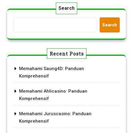
Search
Search
Recent Posts
Memahami Saung4D: Panduan
Komprehensif
Memahami Ahlicasino: Panduan
Komprehensif
Memahami Juruscasino: Panduan
Komprehensif