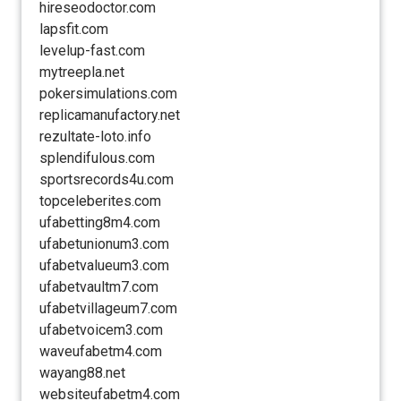
hireseodoctor.com
lapsfit.com
levelup-fast.com
mytreepla.net
pokersimulations.com
replicamanufactory.net
rezultate-loto.info
splendifulous.com
sportsrecords4u.com
topceleberites.com
ufabetting8m4.com
ufabetunionum3.com
ufabetvalueum3.com
ufabetvaultm7.com
ufabetvillageum7.com
ufabetvoicem3.com
waveufabetm4.com
wayang88.net
websiteufabetm4.com