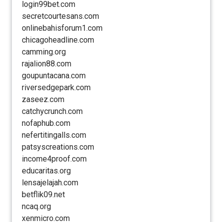
login99bet.com
secretcourtesans.com
onlinebahisforum1.com
chicagoheadline.com
camming.org
rajalion88.com
goupuntacana.com
riversedgepark.com
zaseez.com
catchycrunch.com
nofaphub.com
nefertitingalls.com
patsyscreations.com
income4proof.com
educaritas.org
lensajelajah.com
betflik09.net
ncaq.org
xenmicro.com