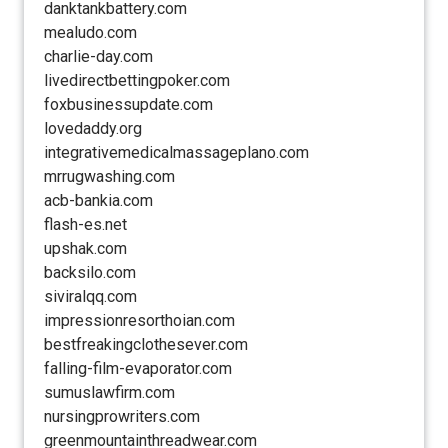
danktankbattery.com
mealudo.com
charlie-day.com
livedirectbettingpoker.com
foxbusinessupdate.com
lovedaddy.org
integrativemedicalmassageplano.com
mrrugwashing.com
acb-bankia.com
flash-es.net
upshak.com
backsilo.com
siviralqq.com
impressionresorthoian.com
bestfreakingclothesever.com
falling-film-evaporator.com
sumuslawfirm.com
nursingprowriters.com
greenmountainthreadwear.com