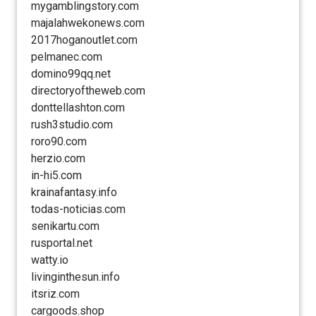
mygamblingstory.com
majalahwekonews.com
2017hoganoutlet.com
pelmanec.com
domino99qq.net
directoryoftheweb.com
donttellashton.com
rush3studio.com
roro90.com
herzio.com
in-hi5.com
krainafantasy.info
todas-noticias.com
senikartu.com
rusportal.net
watty.io
livinginthesun.info
itsriz.com
cargoods.shop