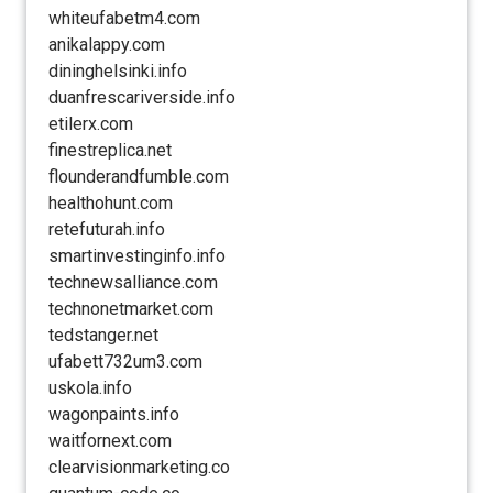
whiteufabetm4.com
anikalappy.com
dininghelsinki.info
duanfrescariverside.info
etilerx.com
finestreplica.net
flounderandfumble.com
healthohunt.com
retefuturah.info
smartinvestinginfo.info
technewsalliance.com
technonetmarket.com
tedstanger.net
ufabett732um3.com
uskola.info
wagonpaints.info
waitfornext.com
clearvisionmarketing.co