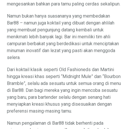
mengesankan bahkan para tamu paling cerdas sekalipun.
Namun bukan hanya suasananya yang membedakan
Bar88 – namun juga koktail yang dibuat dengan ahlilah
yang membuat pengunjung datang kembali untuk
menikmati lebih banyak lagi. Bar ini memiliki tim ahli
campuran berbakat yang berdedikasi untuk menciptakan
minuman inovatif dan lezat yang pasti akan menggoda
selera.
Dari koktail klasik seperti Old Fashioneds dan Martini
hingga kreasi khas seperti “Midnight Mule” dan “Bourbon
Bramble”, selalu ada sesuatu untuk semua orang di menu
di Bar88. Dan bagi mereka yang ingin mencoba sesuatu
yang baru, para bartender selalu dengan senang hati
menyiapkan kreasi khusus yang disesuaikan dengan
preferensi masing-masing tamu.
Namun pengalaman di Bar88 tidak berhenti pada