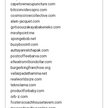
capetownacupuncture.com
bitcoinvideospro.com
cosmiccrowcollective.com
alain-jacquet.com
gotisouizakayabakeneko.com
meshpoint.me
spongebob.net
busyboxintl.com
auttayanratchapak.com
postcoffeebarva.com
elteatromilliondollar.com
burgerkingfranchise.org
vallarpadathamma.net
realworldsize.com
teknolama.com
productforbaby.com
orb-z.com
fosterscoachhousetavern.com