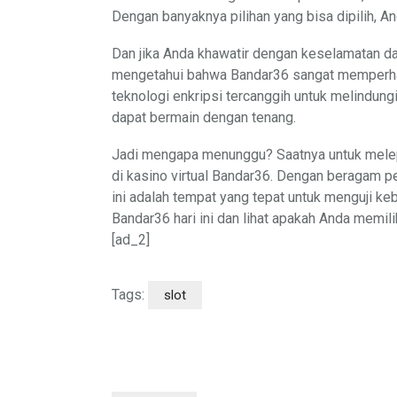
Dengan banyaknya pilihan yang bisa dipilih, A
Dan jika Anda khawatir dengan keselamatan da
mengetahui bahwa Bandar36 sangat memperhat
teknologi enkripsi tercanggih untuk melindung
dapat bermain dengan tenang.
Jadi mengapa menunggu? Saatnya untuk melep
di kasino virtual Bandar36. Dengan beragam 
ini adalah tempat yang tepat untuk menguji k
Bandar36 hari ini dan lihat apakah Anda memili
[ad_2]
Tags:
slot
Post