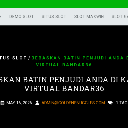
E
DEMO SLOT
SITUS SLOT
SLOT MAXWIN
SLOT G
/
ITUS SLOT
BEBASKAN BATIN PENJUDI ANDA 
VIRTUAL BANDAR36
SKAN BATIN PENJUDI ANDA DI K
VIRTUAL BANDAR36
MAY 16, 2026
ADMIN@GOLDENSNUGGLES.COM
1 TAG