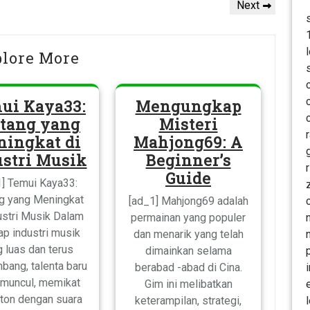
Next
Next
Post
lore More
ui Kaya33:
Mengungkap
tang yang
Misteri
ingkat di
Mahjong69: A
ustri Musik
Beginner’s
Guide
1] Temui Kaya33:
ng yang Meningkat
[ad_1] Mahjong69 adalah
ustri Musik Dalam
permainan yang populer
ap industri musik
dan menarik yang telah
 luas dan terus
dimainkan selama
bang, talenta baru
berabad -abad di Cina.
 muncul, memikat
Gim ini melibatkan
ton dengan suara
keterampilan, strategi,