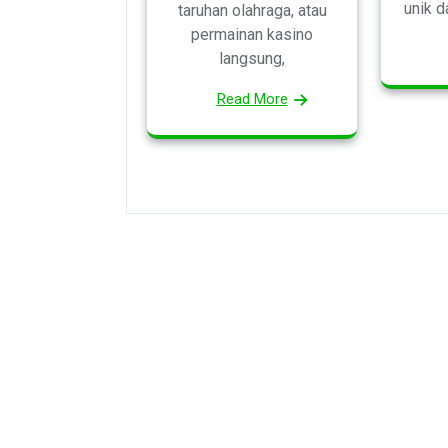
unik d
taruhan olahraga, atau
permainan kasino
langsung,
Read More