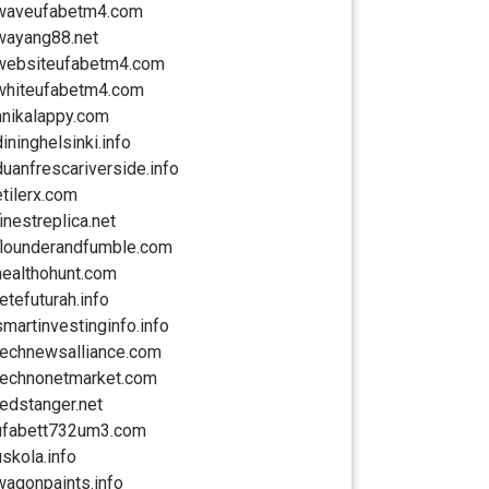
waveufabetm4.com
wayang88.net
websiteufabetm4.com
whiteufabetm4.com
anikalappy.com
dininghelsinki.info
duanfrescariverside.info
etilerx.com
finestreplica.net
flounderandfumble.com
healthohunt.com
retefuturah.info
smartinvestinginfo.info
technewsalliance.com
technonetmarket.com
tedstanger.net
ufabett732um3.com
uskola.info
wagonpaints.info