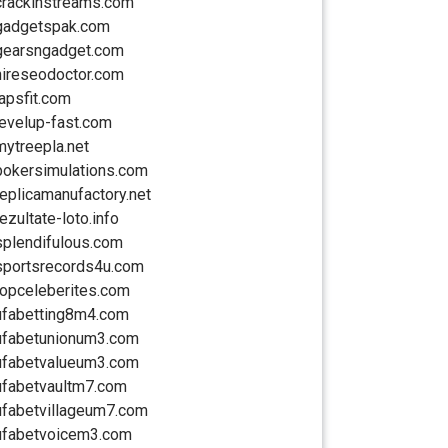
crackinstreams.com
gadgetspak.com
gearsngadget.com
hireseodoctor.com
lapsfit.com
levelup-fast.com
mytreepla.net
pokersimulations.com
replicamanufactory.net
rezultate-loto.info
splendifulous.com
sportsrecords4u.com
topceleberites.com
ufabetting8m4.com
ufabetunionum3.com
ufabetvalueum3.com
ufabetvaultm7.com
ufabetvillageum7.com
ufabetvoicem3.com