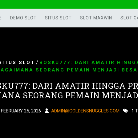
E
DEMO SLOT
SITUS SLOT
SLOT MAXWIN
SLOT G
/
SITUS SLOT
BOSKU777: DARI AMATIR HINGG
BAGAIMANA SEORANG PEMAIN MENJADI BESA
SKU777: DARI AMATIR HINGGA PR
ANA SEORANG PEMAIN MENJAD
FEBRUARY 25, 2026
ADMIN@GOLDENSNUGGLES.COM
1 