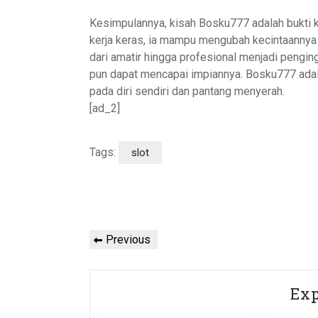
Kesimpulannya, kisah Bosku777 adalah bukti 
kerja keras, ia mampu mengubah kecintaannya
dari amatir hingga profesional menjadi pengin
pun dapat mencapai impiannya. Bosku777 adala
pada diri sendiri dan pantang menyerah.
[ad_2]
Tags:
slot
Post
Previous
navigation
Previous
Post
Exp