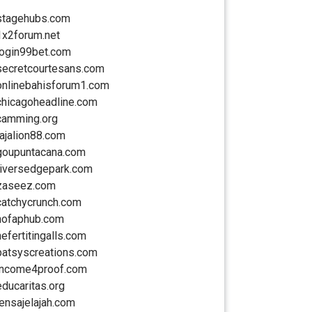
stagehubs.com
1x2forum.net
login99bet.com
secretcourtesans.com
onlinebahisforum1.com
chicagoheadline.com
camming.org
rajalion88.com
goupuntacana.com
riversedgepark.com
zaseez.com
catchycrunch.com
nofaphub.com
nefertitingalls.com
patsyscreations.com
income4proof.com
educaritas.org
lensajelajah.com