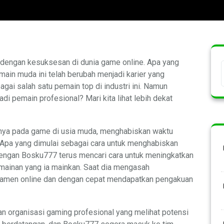
 dengan kesuksesan di dunia game online. Apa yang
ain muda ini telah berubah menjadi karier yang
ai salah satu pemain top di industri ini. Namun
di pemain profesional? Mari kita lihat lebih dekat
nya pada game di usia muda, menghabiskan waktu
Apa yang dimulai sebagai cara untuk menghabiskan
dengan Bosku777 terus mencari cara untuk meningkatkan
mainan yang ia mainkan. Saat dia mengasah
rnamen online dan dengan cepat mendapatkan pengakuan
n organisasi gaming profesional yang melihat potensi