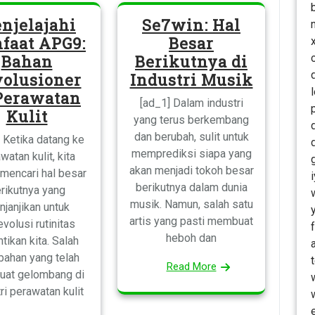
njelajahi
Se7win: Hal
faat APG9:
Besar
Bahan
Berikutnya di
olusioner
Industri Musik
Perawatan
[ad_1] Dalam industri
Kulit
yang terus berkembang
dan berubah, sulit untuk
 Ketika datang ke
memprediksi siapa yang
watan kulit, kita
akan menjadi tokoh besar
 mencari hal besar
berikutnya dalam dunia
rikutnya yang
musik. Namun, salah satu
janjikan untuk
artis yang pasti membuat
volusi rutinitas
heboh dan
tikan kita. Salah
bahan yang telah
Read More
at gelombang di
ri perawatan kulit