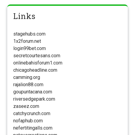
Links
stagehubs.com
1x2forum.net
login99bet.com
secretcourtesans.com
onlinebahisforum1.com
chicagoheadline.com
camming.org
rajalion88.com
goupuntacana.com
riversedgepark.com
zaseez.com
catchycrunch.com
nofaphub.com
nefertitingalls.com