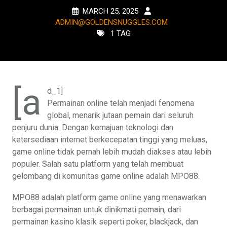
MARCH 25, 2025
ADMIN@GOLDENSNUGGLES.COM
1 TAG
[a
d_1]
Permainan online telah menjadi fenomena
global, menarik jutaan pemain dari seluruh
penjuru dunia. Dengan kemajuan teknologi dan
ketersediaan internet berkecepatan tinggi yang meluas,
game online tidak pernah lebih mudah diakses atau lebih
populer. Salah satu platform yang telah membuat
gelombang di komunitas game online adalah MPO88.
MPO88 adalah platform game online yang menawarkan
berbagai permainan untuk dinikmati pemain, dari
permainan kasino klasik seperti poker, blackjack, dan