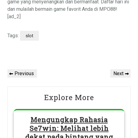
game yang menyenangkan dan bermanfaat. Daftar hari ini
dan mulailah bermain game favorit Anda di MPO88!
[ad_2]
Tags:
slot
Post
navigation
Previous
Next
Previous
Next
Post
Post
Explore More
Mengungkap Rahasia
Se7win: Melihat lebih
dekat pada bintang yang