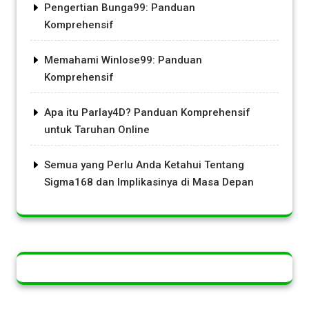
Pengertian Bunga99: Panduan
Komprehensif
Memahami Winlose99: Panduan
Komprehensif
Apa itu Parlay4D? Panduan Komprehensif
untuk Taruhan Online
Semua yang Perlu Anda Ketahui Tentang
Sigma168 dan Implikasinya di Masa Depan