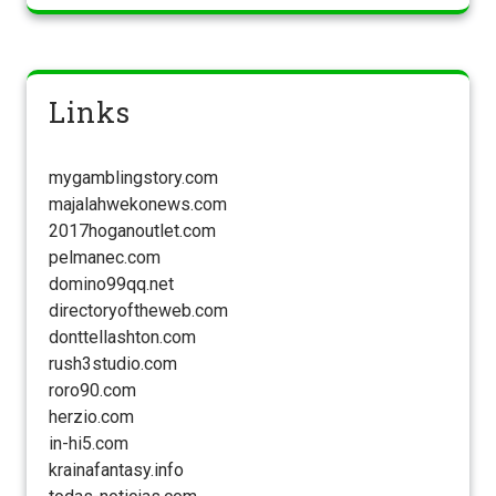
Links
mygamblingstory.com
majalahwekonews.com
2017hoganoutlet.com
pelmanec.com
domino99qq.net
directoryoftheweb.com
donttellashton.com
rush3studio.com
roro90.com
herzio.com
in-hi5.com
krainafantasy.info