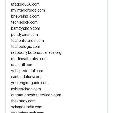
ufagold666.com
myinteriorblog.com
bnewsindia.com
techiepick.com
bamzyshop.com
pondycars.com
techonfutures.com
techoologic.com
raspberryketonescanada.org
medihealthrules.com
usathrill.com
vshapedental.com
canfandalucia.org
yourengineguide.com
nybreakings.com
outstationcabsservices.com
thekrtagy.com
xchangeindia.com