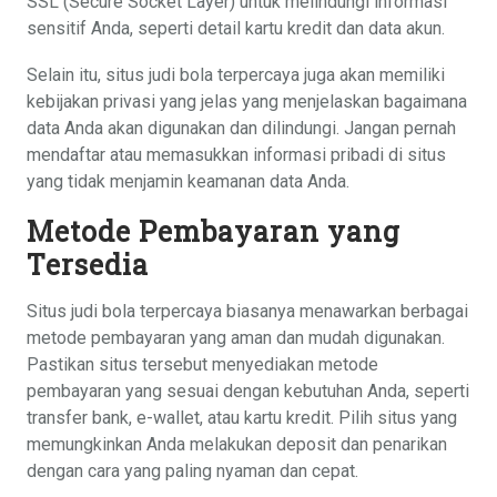
SSL (Secure Socket Layer) untuk melindungi informasi
sensitif Anda, seperti detail kartu kredit dan data akun.
Selain itu, situs judi bola terpercaya juga akan memiliki
kebijakan privasi yang jelas yang menjelaskan bagaimana
data Anda akan digunakan dan dilindungi. Jangan pernah
mendaftar atau memasukkan informasi pribadi di situs
yang tidak menjamin keamanan data Anda.
Metode Pembayaran yang
Tersedia
Situs judi bola terpercaya biasanya menawarkan berbagai
metode pembayaran yang aman dan mudah digunakan.
Pastikan situs tersebut menyediakan metode
pembayaran yang sesuai dengan kebutuhan Anda, seperti
transfer bank, e-wallet, atau kartu kredit. Pilih situs yang
memungkinkan Anda melakukan deposit dan penarikan
dengan cara yang paling nyaman dan cepat.