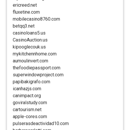
ericreed.net
fluxetine.com
mobilecasino8760.com
betqq3.net
casinoloans5.us
CasinoAuction.us
kipooglecouk.us
mykitchennhome.com
aumoulinvert.com
thefoodiepassport.com
superwindowproject.com
papibakigrafo.com
icanhazjs.com
canimpact.org
goviralstudy.com
cartourism.net
apple-cores.com
pulserasdeactividad10.com