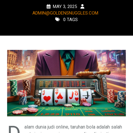
MAY 3, 2025
ADMIN@GOLDENSNUGGLES.COM
0 TAGS
alam dunia judi online, taruhan bola adalah salah