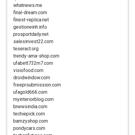
whatnews.me
final-dream.com
finest-replica.net
gestioneinh.info
prosportdaily.net
salesinvest22.com
teseract.org
trendy-ama-shop.com
ufabett732m7.com
visiofood.com
droidwindow.com
freeprsubmission.com
ufagold666.com
myinteriorblog.com
bnewsindia.com
techiepick.com
bamzyshop.com
pondycars.com