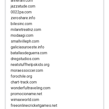
annerani.com
jazzatude.com
0022pa.com
zeroshare.info
bilesinc.com
milaretreatnz.com
modaagi.com
smallvilleph.com
galiciasuroeste.info
batallasdeguerra.com
dregstudios.com
neatstuffhelpskids.org
moraessoccer.com
forochile.org
chart-track.com
wonderfultraveling.com
promocioname.net
wimaxworld.com
freeonlinecricketgames.net