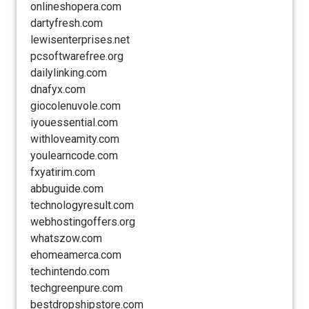
onlineshopera.com
dartyfresh.com
lewisenterprises.net
pcsoftwarefree.org
dailylinking.com
dnafyx.com
giocolenuvole.com
iyouessential.com
withloveamity.com
youlearncode.com
fxyatirim.com
abbuguide.com
technologyresult.com
webhostingoffers.org
whatszow.com
ehomeamerca.com
techintendo.com
techgreenpure.com
bestdropshipstore.com