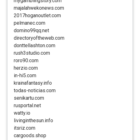
mygamblingstory.com
majalahwekonews.com
2017hoganoutlet.com
pelmanec.com
domino99qq.net
directoryoftheweb.com
donttellashton.com
rush3studio.com
roro90.com
herzio.com
in-hi5.com
krainafantasy.info
todas-noticias.com
senikartu.com
rusportal.net
watty.io
livinginthesun.info
itsriz.com
cargoods.shop