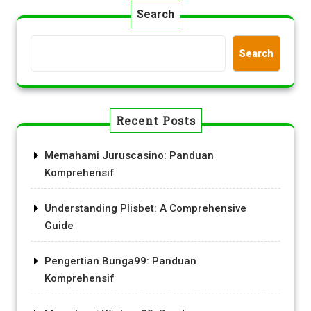
Search
Search
Recent Posts
Memahami Juruscasino: Panduan
Komprehensif
Understanding Plisbet: A Comprehensive
Guide
Pengertian Bunga99: Panduan
Komprehensif