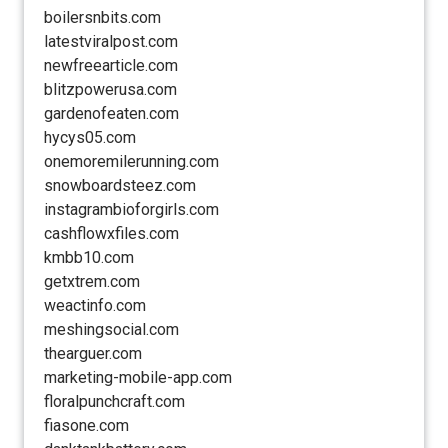
boilersnbits.com
latestviralpost.com
newfreearticle.com
blitzpowerusa.com
gardenofeaten.com
hycys05.com
onemoremilerunning.com
snowboardsteez.com
instagrambioforgirls.com
cashflowxfiles.com
kmbb10.com
getxtrem.com
weactinfo.com
meshingsocial.com
thearguer.com
marketing-mobile-app.com
floralpunchcraft.com
fiasone.com