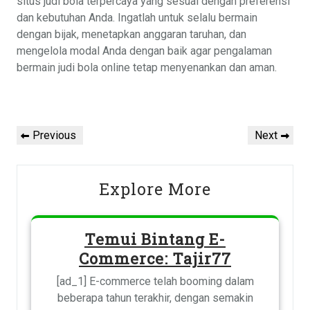
situs judi bola terpercaya yang sesuai dengan preferensi
dan kebutuhan Anda. Ingatlah untuk selalu bermain
dengan bijak, menetapkan anggaran taruhan, dan
mengelola modal Anda dengan baik agar pengalaman
bermain judi bola online tetap menyenankan dan aman.
Post
navigation
Previous
Next
Previous
Next
Post
Post
Explore More
Temui Bintang E-
Commerce: Tajir77
[ad_1] E-commerce telah booming dalam
beberapa tahun terakhir, dengan semakin