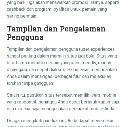
yang baik juga akan menawarkan promosi lainnya, seperti
cashback dan program loyalitas untuk pemain yang
sering bermain.
Tampilan dan Pengalaman
Pengguna
Tampilan dan pengalaman pengguna (user experience)
sangat penting dalam memilih situs judi bola. Situs yang
baik harus memiliki desain yang user-friendly, mudah
dinavigasi, dan cepat diakses. Hal ini akan memudahkan
Anda dalam menavigasi berbagai fitur dan melakukan
taruhan tanpa gangguan.
Selain itu, pastikan situs tersebut memiliki versi mobile
yang responsif, sehingga Anda dapat bertaruh kapan saja
dan di mana saja menggunakan perangkat mobile Anda.
Dengan mengikuti panduan ini, Anda dapat menemukan