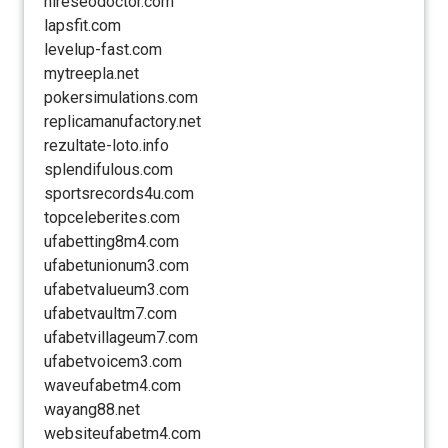
hireseodoctor.com
lapsfit.com
levelup-fast.com
mytreepla.net
pokersimulations.com
replicamanufactory.net
rezultate-loto.info
splendifulous.com
sportsrecords4u.com
topceleberites.com
ufabetting8m4.com
ufabetunionum3.com
ufabetvalueum3.com
ufabetvaultm7.com
ufabetvillageum7.com
ufabetvoicem3.com
waveufabetm4.com
wayang88.net
websiteufabetm4.com