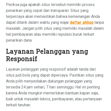
Periksa juga apakah situs tersebut memiliki proses
penarikan yang cepat dan transparan. Situs yang
terpercaya akan memastikan bahwa kemenangan Anda
dapat ditarik dalam waktu yang wajar
daftar ahliqq
tanpa
masalah. Jangan pilih situs yang memiliki masalah dalam
hal pembayaran atau memiliki reputasi buruk terkait
penarikan dana.
Layanan Pelanggan yang
Responsif
Layanan pelanggan yang responsif adalah tanda dari
situs judi bola yang dapat dipercaya. Pastikan situs yang
Anda pilih menyediakan dukungan pelanggan yang
tersedia 24 jam sehari, 7 hari seminggu. Hal ini penting
karena Anda mungkin memerlukan bantuan kapan saja,
baik untuk masalah teknis, pembayaran, atau pertanyaan
terkait taruhan.