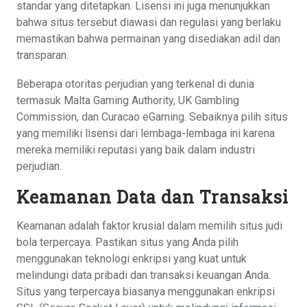
standar yang ditetapkan. Lisensi ini juga menunjukkan
bahwa situs tersebut diawasi dan regulasi yang berlaku
memastikan bahwa permainan yang disediakan adil dan
transparan.
Beberapa otoritas perjudian yang terkenal di dunia
termasuk Malta Gaming Authority, UK Gambling
Commission, dan Curacao eGaming. Sebaiknya pilih situs
yang memiliki lisensi dari lembaga-lembaga ini karena
mereka memiliki reputasi yang baik dalam industri
perjudian.
Keamanan Data dan Transaksi
Keamanan adalah faktor krusial dalam memilih situs judi
bola terpercaya. Pastikan situs yang Anda pilih
menggunakan teknologi enkripsi yang kuat untuk
melindungi data pribadi dan transaksi keuangan Anda.
Situs yang terpercaya biasanya menggunakan enkripsi