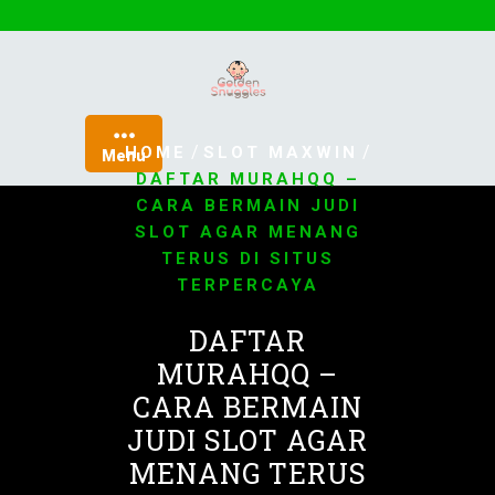
Skip
to
content
/
/
HOME
SLOT MAXWIN
Menu
DAFTAR MURAHQQ –
CARA BERMAIN JUDI
SLOT AGAR MENANG
TERUS DI SITUS
TERPERCAYA
DAFTAR
MURAHQQ –
CARA BERMAIN
JUDI SLOT AGAR
MENANG TERUS