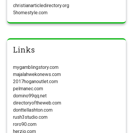
christianarticledirectory.org
5homestyle.com
Links
mygamblingstory.com
majalahwekonews.com
2017hoganoutlet.com
pelmanec.com
domino99qq.net
directoryoftheweb.com
donttellashton.com
rush3studio.com
roro90.com
herzio.com