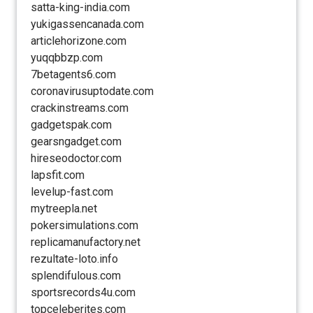
satta-king-india.com
yukigassencanada.com
articlehorizone.com
yuqqbbzp.com
7betagents6.com
coronavirusuptodate.com
crackinstreams.com
gadgetspak.com
gearsngadget.com
hireseodoctor.com
lapsfit.com
levelup-fast.com
mytreepla.net
pokersimulations.com
replicamanufactory.net
rezultate-loto.info
splendifulous.com
sportsrecords4u.com
topceleberites.com