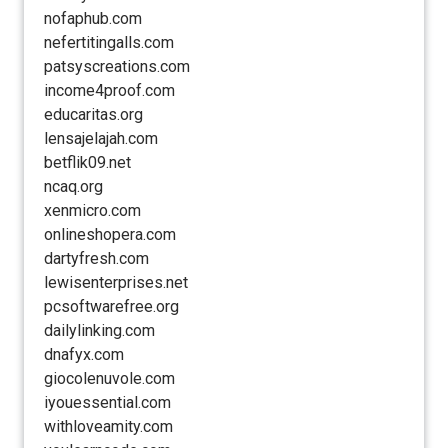
nofaphub.com
nefertitingalls.com
patsyscreations.com
income4proof.com
educaritas.org
lensajelajah.com
betflik09.net
ncaq.org
xenmicro.com
onlineshopera.com
dartyfresh.com
lewisenterprises.net
pcsoftwarefree.org
dailylinking.com
dnafyx.com
giocolenuvole.com
iyouessential.com
withloveamity.com