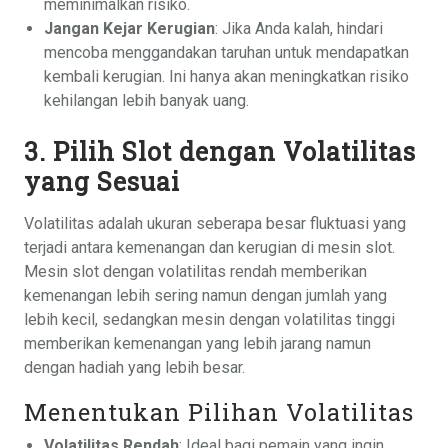
meminimalkan risiko.
Jangan Kejar Kerugian
: Jika Anda kalah, hindari
mencoba menggandakan taruhan untuk mendapatkan
kembali kerugian. Ini hanya akan meningkatkan risiko
kehilangan lebih banyak uang.
3. Pilih Slot dengan Volatilitas
yang Sesuai
Volatilitas adalah ukuran seberapa besar fluktuasi yang
terjadi antara kemenangan dan kerugian di mesin slot.
Mesin slot dengan volatilitas rendah memberikan
kemenangan lebih sering namun dengan jumlah yang
lebih kecil, sedangkan mesin dengan volatilitas tinggi
memberikan kemenangan yang lebih jarang namun
dengan hadiah yang lebih besar.
Menentukan Pilihan Volatilitas
Volatilitas Rendah
: Ideal bagi pemain yang ingin