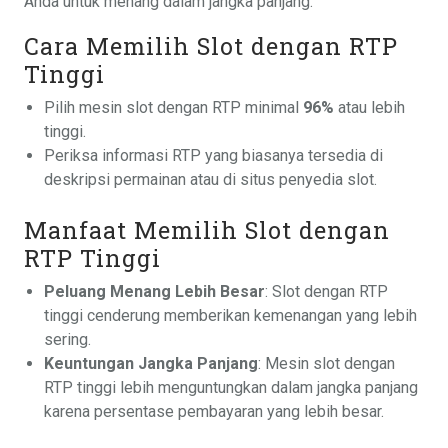
Anda untuk menang dalam jangka panjang.
Cara Memilih Slot dengan RTP
Tinggi
Pilih mesin slot dengan RTP minimal
96%
atau lebih
tinggi.
Periksa informasi RTP yang biasanya tersedia di
deskripsi permainan atau di situs penyedia slot.
Manfaat Memilih Slot dengan
RTP Tinggi
Peluang Menang Lebih Besar
: Slot dengan RTP
tinggi cenderung memberikan kemenangan yang lebih
sering.
Keuntungan Jangka Panjang
: Mesin slot dengan
RTP tinggi lebih menguntungkan dalam jangka panjang
karena persentase pembayaran yang lebih besar.