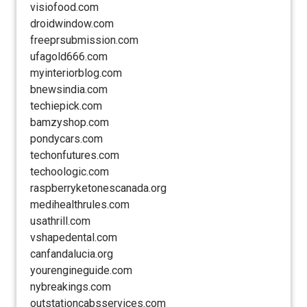
visiofood.com
droidwindow.com
freeprsubmission.com
ufagold666.com
myinteriorblog.com
bnewsindia.com
techiepick.com
bamzyshop.com
pondycars.com
techonfutures.com
techoologic.com
raspberryketonescanada.org
medihealthrules.com
usathrill.com
vshapedental.com
canfandalucia.org
yourengineguide.com
nybreakings.com
outstationcabsservices.com