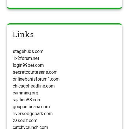
Links
stagehubs.com
1x2forum.net
login99bet.com
secretcourtesans.com
onlinebahisforum1.com
chicagoheadline.com
camming.org
rajalion88.com
goupuntacana.com
riversedgepark.com
zaseez.com
catchycrunch.com