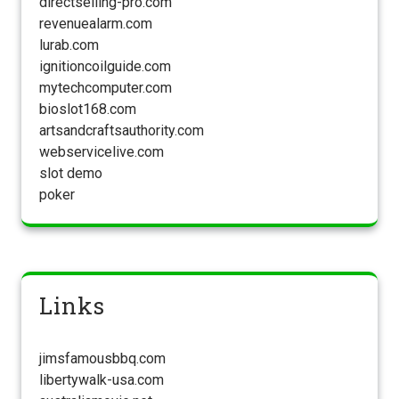
directselling-pro.com
revenuealarm.com
lurab.com
ignitioncoilguide.com
mytechcomputer.com
bioslot168.com
artsandcraftsauthority.com
webservicelive.com
slot demo
poker
Links
jimsfamousbbq.com
libertywalk-usa.com