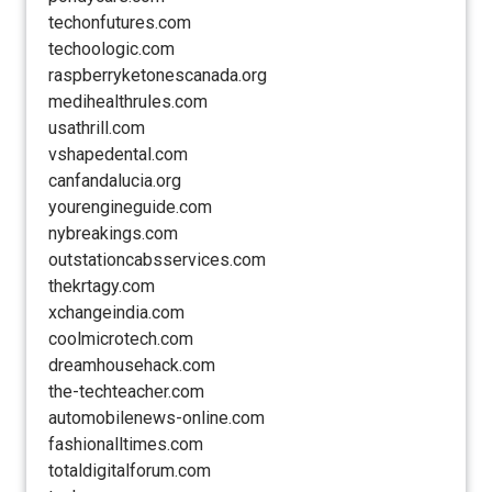
techonfutures.com
techoologic.com
raspberryketonescanada.org
medihealthrules.com
usathrill.com
vshapedental.com
canfandalucia.org
yourengineguide.com
nybreakings.com
outstationcabsservices.com
thekrtagy.com
xchangeindia.com
coolmicrotech.com
dreamhousehack.com
the-techteacher.com
automobilenews-online.com
fashionalltimes.com
totaldigitalforum.com