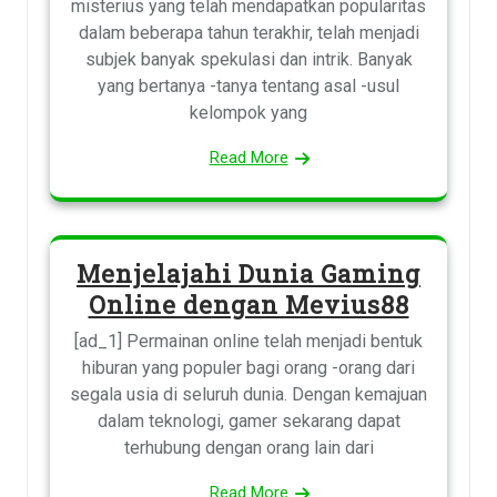
misterius yang telah mendapatkan popularitas
dalam beberapa tahun terakhir, telah menjadi
subjek banyak spekulasi dan intrik. Banyak
yang bertanya -tanya tentang asal -usul
kelompok yang
Read More
Menjelajahi Dunia Gaming
Online dengan Mevius88
[ad_1] Permainan online telah menjadi bentuk
hiburan yang populer bagi orang -orang dari
segala usia di seluruh dunia. Dengan kemajuan
dalam teknologi, gamer sekarang dapat
terhubung dengan orang lain dari
Read More