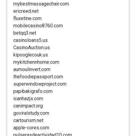
mybestmassagechair.com
ericreed.net
fluxetine.com
mobilecasino8760.com
betqq3.net
casinoloans5.us
CasinoAuction.us
kipooglecouk.us
mykitchennhome.com
aumoulinvert.com
thefoodiepassport.com
superwindowproject.com
papibakigrafo.com
icanhazjs.com
canimpact.org
goviralstudy.com
cartourism.net
apple-cores.com
pulserasdeactividad10.com