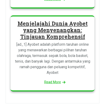
Menjelajahi Dunia Ayobet
yang Menyenangkan:
Tinjauan Komprehensif
[ad_1] Ayobet adalah platform taruhan online
yang menawarkan berbagai pilihan taruhan
olahraga, termasuk sepak bola, bola basket,
tenis, dan banyak lagi. Dengan antarmuka yang
ramah pengguna dan peluang kompetitif,
Ayobet
Read More