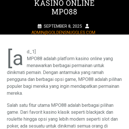
KASINO ONLINE
MPO88
SEPTEMBER 8, 2025
ADMIN@GOLDENSNUGGLES.COM
1 TAG
[a
d_1]
MPO88 adalah platform kasino online yang
menawarkan berbagai permainan untuk
dinikmati pemain. Dengan antarmuka yang ramah
pengguna dan berbagai opsi game, MPO88 adalah pilihan
populer bagi mereka yang ingin mendapatkan permainan
mereka.
Salah satu fitur utama MPO88 adalah berbagai pilihan
game. Dari favorit kasino klasik seperti blackjack dan
roulette hingga opsi yang lebih modern seperti slot dan
poker, ada sesuatu untuk dinikmati semua orang di