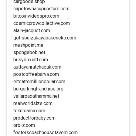
cargoods.shop
capetownacupuncture.com
bitcoinvideospro.com
cosmiccrowcollective.com
alain-jacquet.com
gotisouizakayabakeneko.com
meshpoint.me
spongebob.net
busyboxintl.com
auttayanratchapak.com
postcoffeebarva.com
elteatromilliondollar.com
burgerkingfranchise.org
vallarpadathamma.net
realworldsize.com
teknolama.com
productforbaby.com
orb-z.com
fosterscoachhousetavern.com