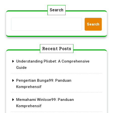
Search
Search
Recent Posts
Understanding Plisbet: A Comprehensive
Guide
Pengertian Bunga99: Panduan
Komprehensif
Memahami Winlose99: Panduan
Komprehensif