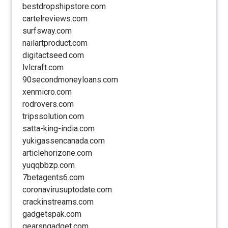
bestdropshipstore.com
cartelreviews.com
surfsway.com
nailartproduct.com
digitactseed.com
lvlcraft.com
90secondmoneyloans.com
xenmicro.com
rodrovers.com
tripssolution.com
satta-king-india.com
yukigassencanada.com
articlehorizone.com
yuqqbbzp.com
7betagents6.com
coronavirusuptodate.com
crackinstreams.com
gadgetspak.com
gearsngadget.com