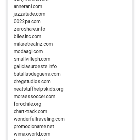
annerani.com
jazzatude.com
0022pa.com
zeroshare.info
bilesinc.com
milaretreatnz.com
modaagi.com
smallvilleph.com
galiciasuroeste.info
batallasdeguerra.com
dregstudios.com
neatstuffhelpskids.org
moraessoccer.com
forochile.org
chart-track.com
wonderfultraveling.com
promocioname.net
wimaxworld.com