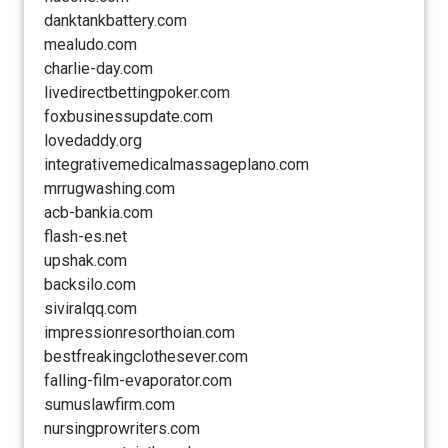
danktankbattery.com
mealudo.com
charlie-day.com
livedirectbettingpoker.com
foxbusinessupdate.com
lovedaddy.org
integrativemedicalmassageplano.com
mrrugwashing.com
acb-bankia.com
flash-es.net
upshak.com
backsilo.com
siviralqq.com
impressionresorthoian.com
bestfreakingclothesever.com
falling-film-evaporator.com
sumuslawfirm.com
nursingprowriters.com