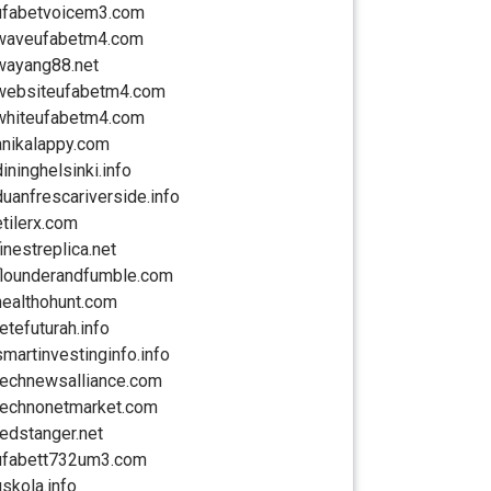
ufabetvoicem3.com
waveufabetm4.com
wayang88.net
websiteufabetm4.com
whiteufabetm4.com
anikalappy.com
dininghelsinki.info
duanfrescariverside.info
etilerx.com
finestreplica.net
flounderandfumble.com
healthohunt.com
retefuturah.info
smartinvestinginfo.info
technewsalliance.com
technonetmarket.com
tedstanger.net
ufabett732um3.com
uskola.info