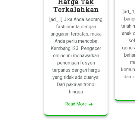
Harga Tak
Terkalahkan
[ad_1
bang
[ad_1] Jika Anda seorang
telah 
fashionista dengan
anak 
anggaran terbatas, maka
se
Anda perlu mencoba
genera
Kembang123. Pengecer
bahan
online ini menawarkan
ma
penemuan fesyen
kemung
terpanas dengan harga
dan i
yang tidak ada duanya.
Dari pakaian trendi
hingga
Read More