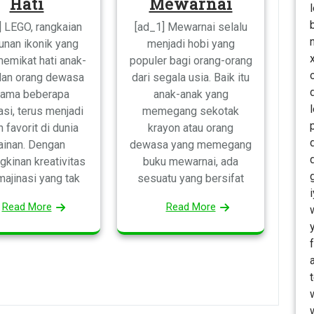
Hati
Mewarnai
] LEGO, rangkaian
[ad_1] Mewarnai selalu
unan ikonik yang
menjadi hobi yang
memikat hati anak-
populer bagi orang-orang
dan orang dewasa
dari segala usia. Baik itu
lama beberapa
anak-anak yang
si, terus menjadi
memegang sekotak
 favorit di dunia
krayon atau orang
inan. Dengan
dewasa yang memegang
kinan kreativitas
buku mewarnai, ada
majinasi yang tak
sesuatu yang bersifat
Read More
Read More