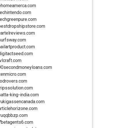
ehomeamerca.com
techintendo.com
techgreenpure.com
bestdropshipstore.com
cartelreviews.com
surfsway.com
nailartproduct.com
digitactseed.com
lvlcraft.com
90secondmoneyloans.com
xenmicro.com
rodrovers.com
tripssolution.com
satta-king-india.com
yukigassencanada.com
articlehorizone.com
yuqqbbzp.com
7betagents6.com