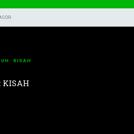
ACOR
UH: KISAH
 KISAH