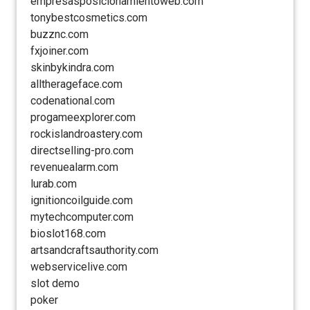
empresasposicionamientoweb.com
tonybestcosmetics.com
buzznc.com
fxjoiner.com
skinbykindra.com
alltherageface.com
codenational.com
progameexplorer.com
rockislandroastery.com
directselling-pro.com
revenuealarm.com
lurab.com
ignitioncoilguide.com
mytechcomputer.com
bioslot168.com
artsandcraftsauthority.com
webservicelive.com
slot demo
poker