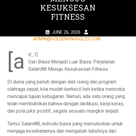
KESUKSESAN
FITNESS
JUNE 26, 2026
ADMIN@GOLDENSNUGGLES.COM
1 TAG
[a
d_1]
Dari Biasa Menjadi Luar Biasa: Perjalanan
Salam88 Menuju Kesuksesan Fitness
Di dunia yang penuh dengan diet iseng dan program
olahraga cepat, kita mudah berkecil hati ketika mencoba
mencapai tujuan kebugaran. Namun, ada satu orang yang
telah membuktikan bahwa dengan dedikasi, kerja keras,
dan pola pikir positif, segala sesuatu mungkin terjadi.
Temui Salam88, individu biasa yang memutuskan untuk
menjaga kesehatannya dan mengubah tubuhnya dari