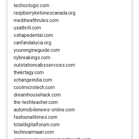
techoologic.com
raspberryketonescanada.org
medihealthrules.com
usathrill.com
vshapedental.com
canfandalucia.org
yourengineguide.com
nybreakings.com
outstationcabsservices.com
thekrtagy.com
xchangeindia.com
coolmicrotech.com
dreamhousehack.com
the-techteacher.com
automobilenews-online.com
fashionalltimes.com
totaldigitalforum.com
technoarmaan.com