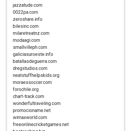
jazzatude.com
0022pa.com
zeroshare.info
bilesinc.com
milaretreatnz.com
modaagi.com
smallvilleph.com
galiciasuroeste.info
batallasdeguerra.com
dregstudios.com
neatstuffhelpskids.org
moraessoccer.com
forochile.org
chart-track.com
wonderfultraveling.com
promocioname.net
wimaxworld.com
freeonlinecricketgames.net