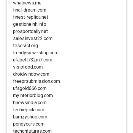
whatnews.me
final-dream.com
finest-replica.net
gestioneinh.info
prosportdaily.net
salesinvest22.com
teseract.org
trendy-ama-shop.com
ufabett732m7.com
visiofood.com
droidwindow.com
freeprsubmission.com
ufagold666.com
myinteriorblog.com
bnewsindia.com
techiepick.com
bamzyshop.com
pondycars.com
techonfutures.com