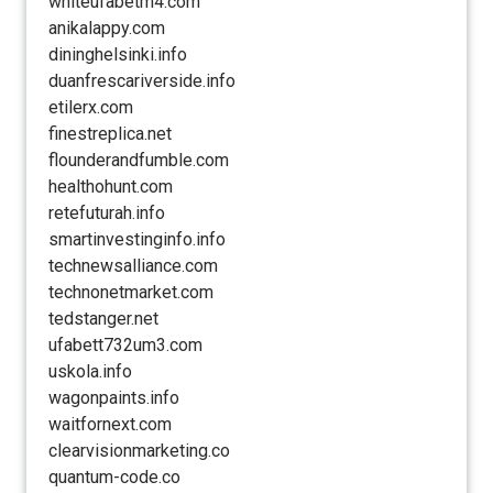
whiteufabetm4.com
anikalappy.com
dininghelsinki.info
duanfrescariverside.info
etilerx.com
finestreplica.net
flounderandfumble.com
healthohunt.com
retefuturah.info
smartinvestinginfo.info
technewsalliance.com
technonetmarket.com
tedstanger.net
ufabett732um3.com
uskola.info
wagonpaints.info
waitfornext.com
clearvisionmarketing.co
quantum-code.co