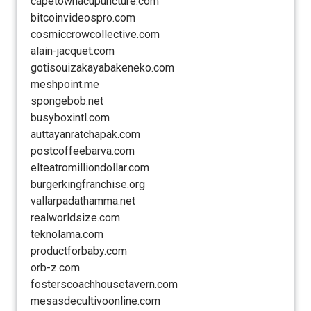
capetownacupuncture.com
bitcoinvideospro.com
cosmiccrowcollective.com
alain-jacquet.com
gotisouizakayabakeneko.com
meshpoint.me
spongebob.net
busyboxintl.com
auttayanratchapak.com
postcoffeebarva.com
elteatromilliondollar.com
burgerkingfranchise.org
vallarpadathamma.net
realworldsize.com
teknolama.com
productforbaby.com
orb-z.com
fosterscoachhousetavern.com
mesasdecultivoonline.com