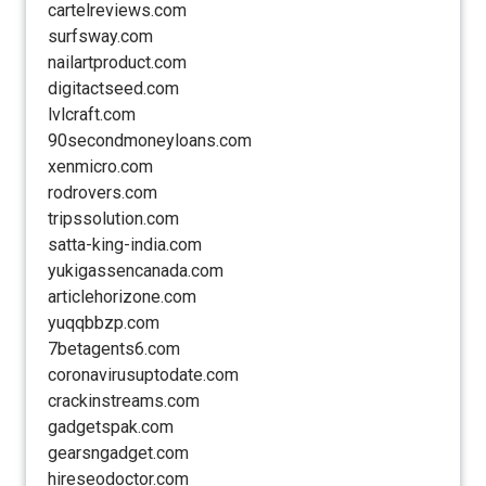
cartelreviews.com
surfsway.com
nailartproduct.com
digitactseed.com
lvlcraft.com
90secondmoneyloans.com
xenmicro.com
rodrovers.com
tripssolution.com
satta-king-india.com
yukigassencanada.com
articlehorizone.com
yuqqbbzp.com
7betagents6.com
coronavirusuptodate.com
crackinstreams.com
gadgetspak.com
gearsngadget.com
hireseodoctor.com