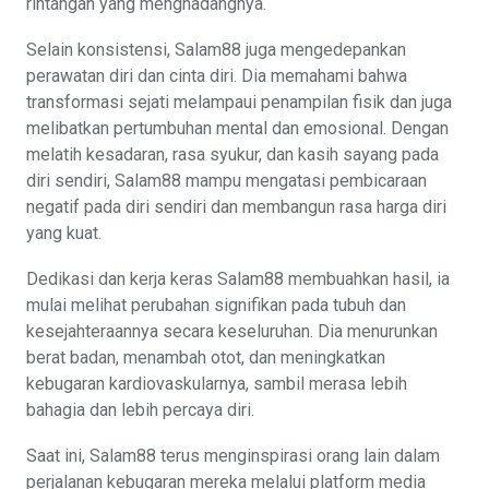
rintangan yang menghadangnya.
Selain konsistensi, Salam88 juga mengedepankan
perawatan diri dan cinta diri. Dia memahami bahwa
transformasi sejati melampaui penampilan fisik dan juga
melibatkan pertumbuhan mental dan emosional. Dengan
melatih kesadaran, rasa syukur, dan kasih sayang pada
diri sendiri, Salam88 mampu mengatasi pembicaraan
negatif pada diri sendiri dan membangun rasa harga diri
yang kuat.
Dedikasi dan kerja keras Salam88 membuahkan hasil, ia
mulai melihat perubahan signifikan pada tubuh dan
kesejahteraannya secara keseluruhan. Dia menurunkan
berat badan, menambah otot, dan meningkatkan
kebugaran kardiovaskularnya, sambil merasa lebih
bahagia dan lebih percaya diri.
Saat ini, Salam88 terus menginspirasi orang lain dalam
perjalanan kebugaran mereka melalui platform media