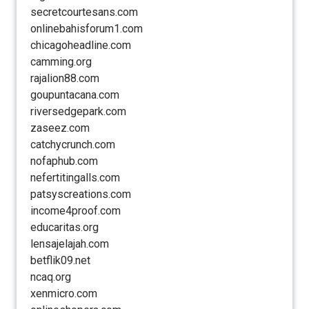
secretcourtesans.com
onlinebahisforum1.com
chicagoheadline.com
camming.org
rajalion88.com
goupuntacana.com
riversedgepark.com
zaseez.com
catchycrunch.com
nofaphub.com
nefertitingalls.com
patsyscreations.com
income4proof.com
educaritas.org
lensajelajah.com
betflik09.net
ncaq.org
xenmicro.com