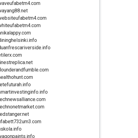
waveufabetm4.com
wayang88.net
websiteufabetm4.com
whiteufabetm4.com
anikalappy.com
dininghelsinki.info
duanfrescariverside.info
etilerx.com
finestreplica.net
flounderandfumble.com
healthohunt.com
retefuturah.info
smartinvestinginfo.info
technewsalliance.com
technonetmarket.com
tedstanger.net
ufabett732um3.com
uskola.info
wagonpaints.info