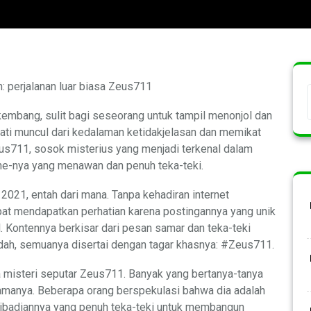
n: perjalanan luar biasa Zeus711
kembang, sulit bagi seseorang untuk tampil menonjol dan
jati muncul dari kedalaman ketidakjelasan dan memikat
Zeus711, sosok misterius yang menjadi terkenal dalam
ine-nya yang menawan dan penuh teka-teki.
2021, entah dari mana. Tanpa kehadiran internet
pat mendapatkan perhatian karena postingannya yang unik
. Kontennya berkisar dari pesan samar dan teka-teki
indah, semuanya disertai dengan tagar khasnya: #Zeus711.
a misteri seputar Zeus711. Banyak yang bertanya-tanya
utamanya. Beberapa orang berspekulasi bahwa dia adalah
ibadiannya yang penuh teka-teki untuk membangun