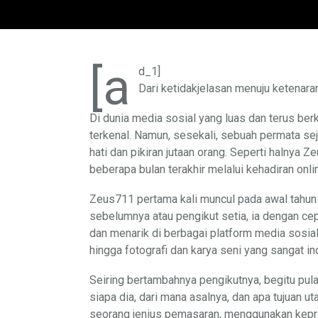
[a
d_1]
Dari ketidakjelasan menuju ketenara
Di dunia media sosial yang luas dan terus ber
terkenal. Namun, sesekali, sebuah permata se
hati dan pikiran jutaan orang. Seperti halnya 
beberapa bulan terakhir melalui kehadiran onl
Zeus711 pertama kali muncul pada awal tahun 
sebelumnya atau pengikut setia, ia dengan ce
dan menarik di berbagai platform media sosial
hingga fotografi dan karya seni yang sangat 
Seiring bertambahnya pengikutnya, begitu pul
siapa dia, dari mana asalnya, dan apa tujuan 
seorang jenius pemasaran, menggunakan kepr