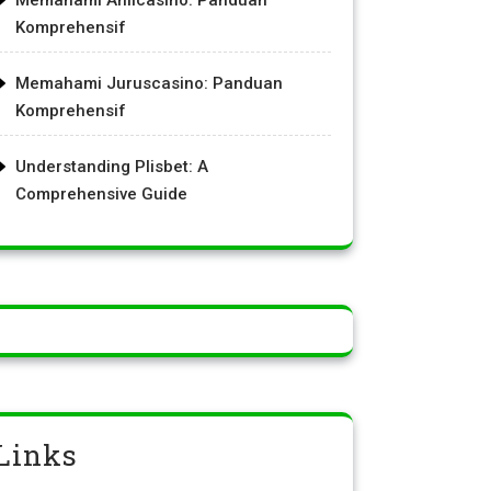
Memahami Ahlicasino: Panduan
Komprehensif
Memahami Juruscasino: Panduan
Komprehensif
Understanding Plisbet: A
Comprehensive Guide
Links