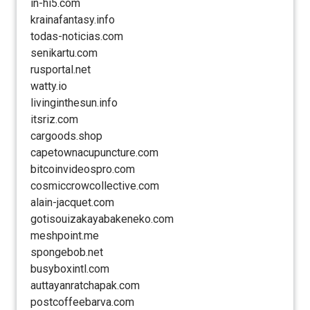
in-hi5.com
krainafantasy.info
todas-noticias.com
senikartu.com
rusportal.net
watty.io
livinginthesun.info
itsriz.com
cargoods.shop
capetownacupuncture.com
bitcoinvideospro.com
cosmiccrowcollective.com
alain-jacquet.com
gotisouizakayabakeneko.com
meshpoint.me
spongebob.net
busyboxintl.com
auttayanratchapak.com
postcoffeebarva.com