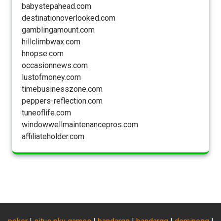
babystepahead.com
destinationoverlooked.com
gamblingamount.com
hillclimbwax.com
hnopse.com
occasionnews.com
lustofmoney.com
timebusinesszone.com
peppers-reflection.com
tuneoflife.com
windowwellmaintenancepros.com
affiliateholder.com