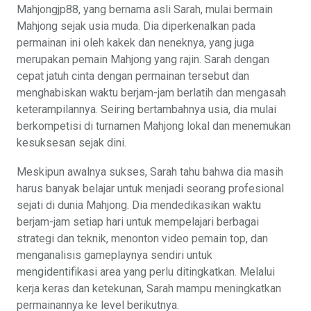
Mahjongjp88, yang bernama asli Sarah, mulai bermain
Mahjong sejak usia muda. Dia diperkenalkan pada
permainan ini oleh kakek dan neneknya, yang juga
merupakan pemain Mahjong yang rajin. Sarah dengan
cepat jatuh cinta dengan permainan tersebut dan
menghabiskan waktu berjam-jam berlatih dan mengasah
keterampilannya. Seiring bertambahnya usia, dia mulai
berkompetisi di turnamen Mahjong lokal dan menemukan
kesuksesan sejak dini.
Meskipun awalnya sukses, Sarah tahu bahwa dia masih
harus banyak belajar untuk menjadi seorang profesional
sejati di dunia Mahjong. Dia mendedikasikan waktu
berjam-jam setiap hari untuk mempelajari berbagai
strategi dan teknik, menonton video pemain top, dan
menganalisis gameplaynya sendiri untuk
mengidentifikasi area yang perlu ditingkatkan. Melalui
kerja keras dan ketekunan, Sarah mampu meningkatkan
permainannya ke level berikutnya.