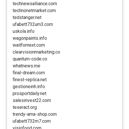
technewsalliance.com
technonetmarket.com
tedstanger.net
ufabett732um3.com
uskola.info
wagonpaints.info
waitfornext.com
clearvisionmarketing.co
quantum-code.co
whatnews.me
final-dream.com
finest-replica.net
gestioneinh.info
prosportdaily.net
salesinvest22.com
teseract.org
trendy-ama-shop.com
ufabett732m7.com
visiofood.com