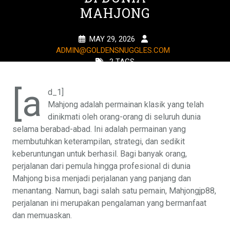
MAHJONG
MAY 29, 2026
ADMIN@GOLDENSNUGGLES.COM
2 TAGS
[a
d_1]
Mahjong adalah permainan klasik yang telah
dinikmati oleh orang-orang di seluruh dunia
selama berabad-abad. Ini adalah permainan yang
membutuhkan keterampilan, strategi, dan sedikit
keberuntungan untuk berhasil. Bagi banyak orang,
perjalanan dari pemula hingga profesional di dunia
Mahjong bisa menjadi perjalanan yang panjang dan
menantang. Namun, bagi salah satu pemain, Mahjongjp88,
perjalanan ini merupakan pengalaman yang bermanfaat
dan memuaskan.