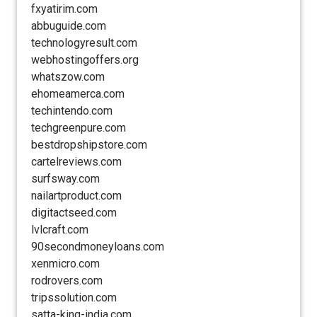
fxyatirim.com
abbuguide.com
technologyresult.com
webhostingoffers.org
whatszow.com
ehomeamerca.com
techintendo.com
techgreenpure.com
bestdropshipstore.com
cartelreviews.com
surfsway.com
nailartproduct.com
digitactseed.com
lvlcraft.com
90secondmoneyloans.com
xenmicro.com
rodrovers.com
tripssolution.com
satta-king-india.com