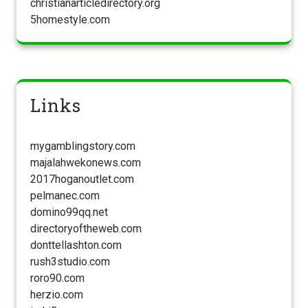
christianarticledirectory.org
5homestyle.com
Links
mygamblingstory.com
majalahwekonews.com
2017hoganoutlet.com
pelmanec.com
domino99qq.net
directoryoftheweb.com
donttellashton.com
rush3studio.com
roro90.com
herzio.com