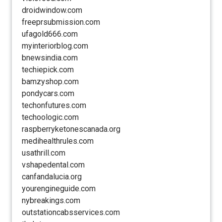
droidwindow.com
freeprsubmission.com
ufagold666.com
myinteriorblog.com
bnewsindia.com
techiepick.com
bamzyshop.com
pondycars.com
techonfutures.com
techoologic.com
raspberryketonescanada.org
medihealthrules.com
usathrill.com
vshapedental.com
canfandalucia.org
yourengineguide.com
nybreakings.com
outstationcabsservices.com