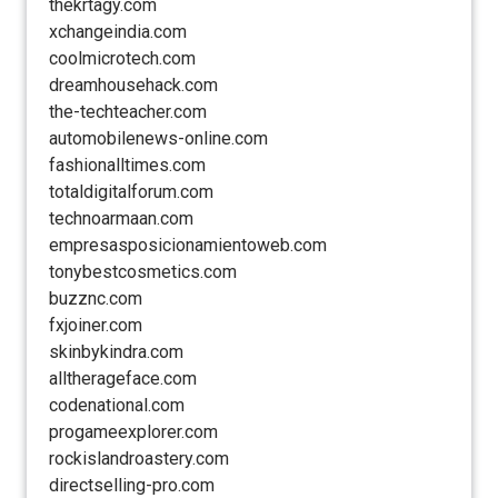
thekrtagy.com
xchangeindia.com
coolmicrotech.com
dreamhousehack.com
the-techteacher.com
automobilenews-online.com
fashionalltimes.com
totaldigitalforum.com
technoarmaan.com
empresasposicionamientoweb.com
tonybestcosmetics.com
buzznc.com
fxjoiner.com
skinbykindra.com
alltherageface.com
codenational.com
progameexplorer.com
rockislandroastery.com
directselling-pro.com