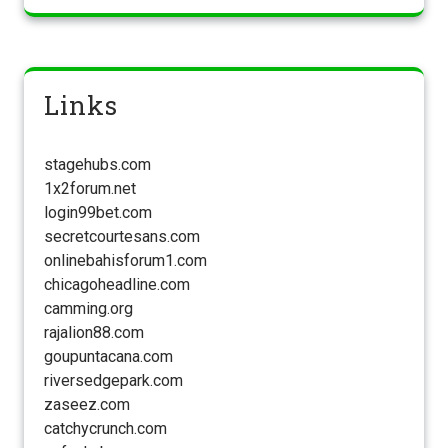
Links
stagehubs.com
1x2forum.net
login99bet.com
secretcourtesans.com
onlinebahisforum1.com
chicagoheadline.com
camming.org
rajalion88.com
goupuntacana.com
riversedgepark.com
zaseez.com
catchycrunch.com