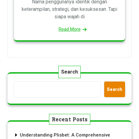
Nama penggunanya identik dengan
keterampilan, strategi, dan kesuksesan. Tapi
siapa wajah di
Read More
Search
Search
Recent Posts
Understanding Plisbet: A Comprehensive