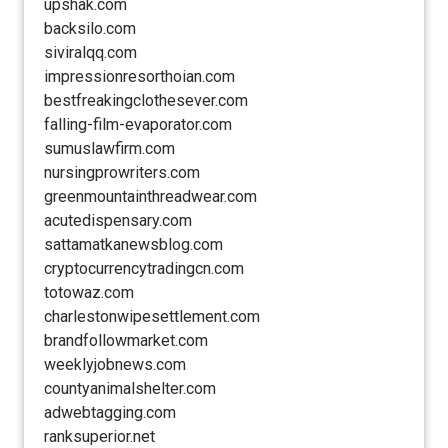
upshak.com
backsilo.com
siviralqq.com
impressionresorthoian.com
bestfreakingclothesever.com
falling-film-evaporator.com
sumuslawfirm.com
nursingprowriters.com
greenmountainthreadwear.com
acutedispensary.com
sattamatkanewsblog.com
cryptocurrencytradingcn.com
totowaz.com
charlestonwipesettlement.com
brandfollowmarket.com
weeklyjobnews.com
countyanimalshelter.com
adwebtagging.com
ranksuperior.net