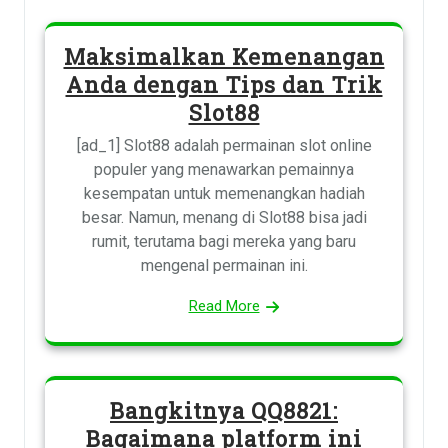
Maksimalkan Kemenangan
Anda dengan Tips dan Trik
Slot88
[ad_1] Slot88 adalah permainan slot online
populer yang menawarkan pemainnya
kesempatan untuk memenangkan hadiah
besar. Namun, menang di Slot88 bisa jadi
rumit, terutama bagi mereka yang baru
mengenal permainan ini.
Read More
Bangkitnya QQ8821:
Bagaimana platform ini