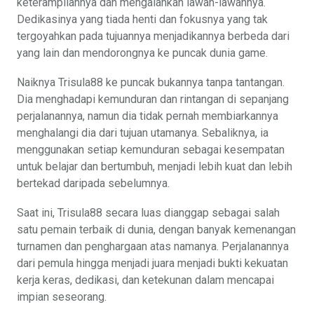
keterampilannya dan mengalahkan lawan-lawannya.
Dedikasinya yang tiada henti dan fokusnya yang tak
tergoyahkan pada tujuannya menjadikannya berbeda dari
yang lain dan mendorongnya ke puncak dunia game.
Naiknya Trisula88 ke puncak bukannya tanpa tantangan.
Dia menghadapi kemunduran dan rintangan di sepanjang
perjalanannya, namun dia tidak pernah membiarkannya
menghalangi dia dari tujuan utamanya. Sebaliknya, ia
menggunakan setiap kemunduran sebagai kesempatan
untuk belajar dan bertumbuh, menjadi lebih kuat dan lebih
bertekad daripada sebelumnya.
Saat ini, Trisula88 secara luas dianggap sebagai salah
satu pemain terbaik di dunia, dengan banyak kemenangan
turnamen dan penghargaan atas namanya. Perjalanannya
dari pemula hingga menjadi juara menjadi bukti kekuatan
kerja keras, dedikasi, dan ketekunan dalam mencapai
impian seseorang.