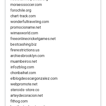
moraessoccer.com
forochile.org
chart-track.com
wonderfultraveling.com
promocioname.net
wimaxworld.com
freeonlinecricketgames.net
bestcashing.biz
firerestrictions.us
archiesbrooklyn.com
muambeiros.net
infozblog.com
chonbaihat.com
elblogdeoscargonzalez.com
webpromote.net
steroids-store.co
arteydecoracion.net
fithog.com