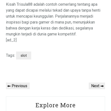
Kisah Trisula88 adalah contoh cemerlang tentang apa
yang dapat dicapai melalui tekad dan upaya tanpa henti
untuk mencapai keunggulan. Perjalanannya menjadi
inspirasi bagi para gamer di mana pun, menunjukkan
bahwa dengan kerja keras dan dedikasi, segalanya
mungkin terjadi di dunia game kompetitif.
[ad_2]
Tags:
slot
Post
navigation
Previous
Next
Previous
Next
Post
Post
Explore More