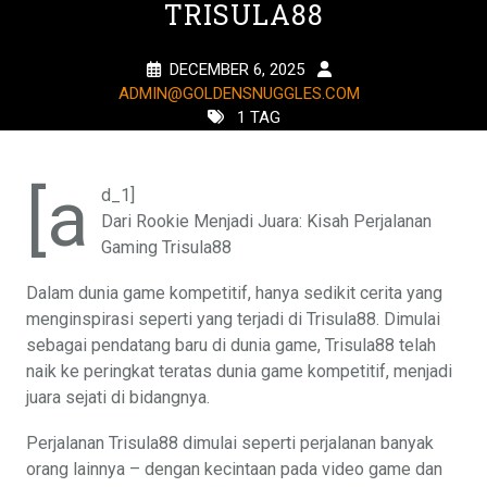
TRISULA88
DECEMBER 6, 2025
ADMIN@GOLDENSNUGGLES.COM
1 TAG
[a
d_1]
Dari Rookie Menjadi Juara: Kisah Perjalanan
Gaming Trisula88
Dalam dunia game kompetitif, hanya sedikit cerita yang
menginspirasi seperti yang terjadi di Trisula88. Dimulai
sebagai pendatang baru di dunia game, Trisula88 telah
naik ke peringkat teratas dunia game kompetitif, menjadi
juara sejati di bidangnya.
Perjalanan Trisula88 dimulai seperti perjalanan banyak
orang lainnya – dengan kecintaan pada video game dan