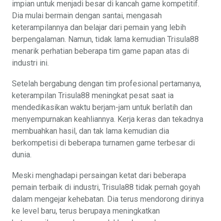
impian untuk menjadi besar di kancah game kompetitif.
Dia mulai bermain dengan santai, mengasah
keterampilannya dan belajar dari pemain yang lebih
berpengalaman. Namun, tidak lama kemudian Trisula88
menarik perhatian beberapa tim game papan atas di
industri ini.
Setelah bergabung dengan tim profesional pertamanya,
keterampilan Trisula88 meningkat pesat saat ia
mendedikasikan waktu berjam-jam untuk berlatih dan
menyempurnakan keahliannya. Kerja keras dan tekadnya
membuahkan hasil, dan tak lama kemudian dia
berkompetisi di beberapa turnamen game terbesar di
dunia.
Meski menghadapi persaingan ketat dari beberapa
pemain terbaik di industri, Trisula88 tidak pernah goyah
dalam mengejar kehebatan. Dia terus mendorong dirinya
ke level baru, terus berupaya meningkatkan