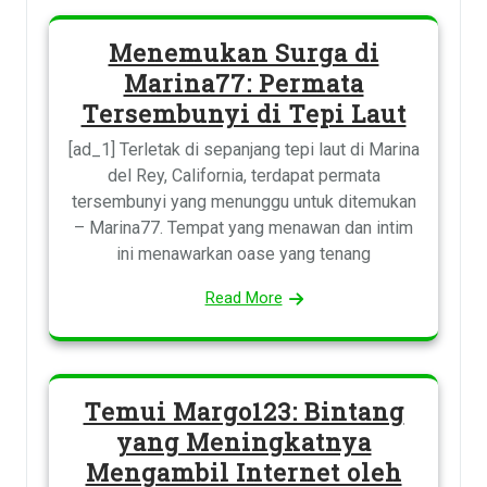
Menemukan Surga di
Marina77: Permata
Tersembunyi di Tepi Laut
[ad_1] Terletak di sepanjang tepi laut di Marina
del Rey, California, terdapat permata
tersembunyi yang menunggu untuk ditemukan
– Marina77. Tempat yang menawan dan intim
ini menawarkan oase yang tenang
Read More
Temui Margo123: Bintang
yang Meningkatnya
Mengambil Internet oleh