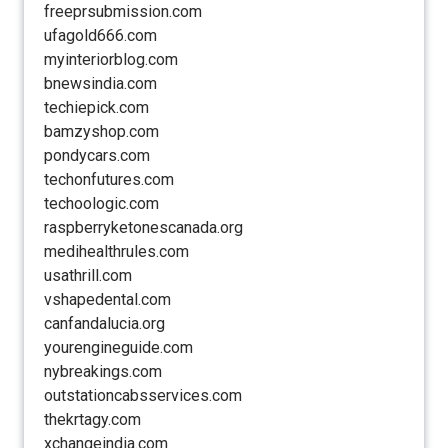
freeprsubmission.com
ufagold666.com
myinteriorblog.com
bnewsindia.com
techiepick.com
bamzyshop.com
pondycars.com
techonfutures.com
techoologic.com
raspberryketonescanada.org
medihealthrules.com
usathrill.com
vshapedental.com
canfandalucia.org
yourengineguide.com
nybreakings.com
outstationcabsservices.com
thekrtagy.com
xchangeindia.com