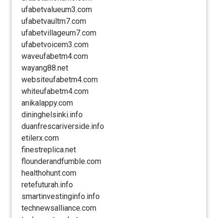
ufabetvalueum3.com
ufabetvaultm7.com
ufabetvillageum7.com
ufabetvoicem3.com
waveufabetm4.com
wayang88.net
websiteufabetm4.com
whiteufabetm4.com
anikalappy.com
dininghelsinki.info
duanfrescariverside.info
etilerx.com
finestreplica.net
flounderandfumble.com
healthohunt.com
retefuturah.info
smartinvestinginfo.info
technewsalliance.com