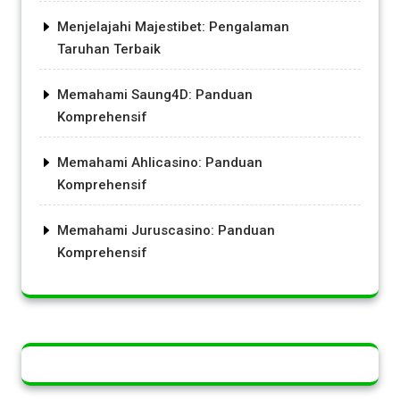
Menjelajahi Majestibet: Pengalaman
Taruhan Terbaik
Memahami Saung4D: Panduan
Komprehensif
Memahami Ahlicasino: Panduan
Komprehensif
Memahami Juruscasino: Panduan
Komprehensif