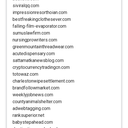
siviralqq.com
impressionresorthoian.com
bestfreakingclothesever.com
falling-film-evaporator.com
sumuslawfirm.com
nursingprowriters.com
greenmountainthreadwear.com
acutedispensary.com
sattamatkanewsblog.com
cryptocurrencytradingcn.com
totowaz.com
charlestonwipesettlement.com
brandfollowmarket.com
weeklyjobnews.com
countyanimalshelter.com
adwebtagging.com
ranksuperior.net
babystepahead.com