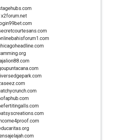
stagehubs.com
1x2forum.net
login99bet.com
secretcourtesans.com
onlinebahisforum1.com
chicagoheadline.com
camming.org
rajalion88.com
goupuntacana.com
riversedgepark.com
zaseez.com
catchycrunch.com
nofaphub.com
nefertitingalls.com
patsyscreations.com
income4proof.com
educaritas.org
lensajelajah.com