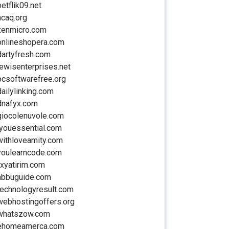
betflik09.net
ncaq.org
xenmicro.com
onlineshopera.com
dartyfresh.com
lewisenterprises.net
pcsoftwarefree.org
dailylinking.com
dnafyx.com
giocolenuvole.com
iyouessential.com
withloveamity.com
youlearncode.com
fxyatirim.com
abbuguide.com
technologyresult.com
webhostingoffers.org
whatszow.com
ehomeamerca.com