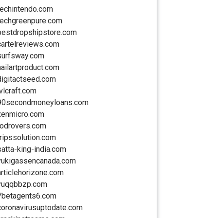
techintendo.com
techgreenpure.com
bestdropshipstore.com
cartelreviews.com
surfsway.com
nailartproduct.com
digitactseed.com
lvlcraft.com
90secondmoneyloans.com
xenmicro.com
rodrovers.com
tripssolution.com
satta-king-india.com
yukigassencanada.com
articlehorizone.com
yuqqbbzp.com
7betagents6.com
coronavirusuptodate.com