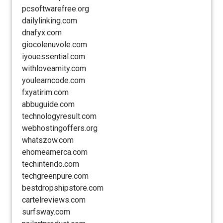
pcsoftwarefree.org
dailylinking.com
dnafyx.com
giocolenuvole.com
iyouessential.com
withloveamity.com
youlearncode.com
fxyatirim.com
abbuguide.com
technologyresult.com
webhostingoffers.org
whatszow.com
ehomeamerca.com
techintendo.com
techgreenpure.com
bestdropshipstore.com
cartelreviews.com
surfsway.com