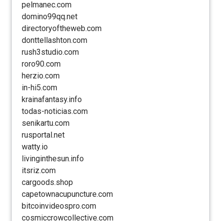
pelmanec.com
domino99qq.net
directoryoftheweb.com
donttellashton.com
rush3studio.com
roro90.com
herzio.com
in-hi5.com
krainafantasy.info
todas-noticias.com
senikartu.com
rusportal.net
watty.io
livinginthesun.info
itsriz.com
cargoods.shop
capetownacupuncture.com
bitcoinvideospro.com
cosmiccrowcollective.com