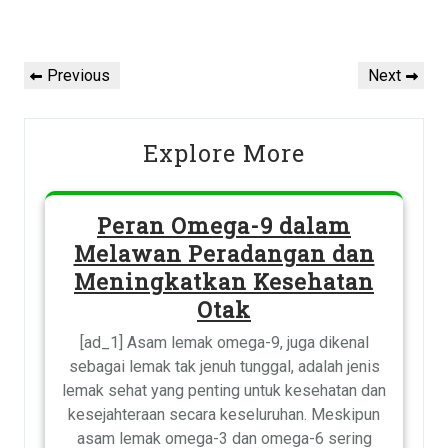
Post
navigation
Previous
Next
Previous
Next
Post
Post
Explore More
Peran Omega-9 dalam
Melawan Peradangan dan
Meningkatkan Kesehatan
Otak
[ad_1] Asam lemak omega-9, juga dikenal
sebagai lemak tak jenuh tunggal, adalah jenis
lemak sehat yang penting untuk kesehatan dan
kesejahteraan secara keseluruhan. Meskipun
asam lemak omega-3 dan omega-6 sering