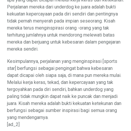
Perjalanan mereka dari underdog ke juara adalah bukti
kekuatan kepercayaan pada diri sendiri dan pentingnya
tidak pernah menyerah pada impian seseorang. Kisah
mereka terus menginspirasi orang -orang yang tak
terhitung jumlahnya untuk mendorong melewati batas
mereka dan berjuang untuk kebesaran dalam pengejaran
mereka sendiri.
Kesimpulannya, perjalanan yang menginspirasi [sports
star] berfungsi sebagai pengingat bahwa kebesaran
dapat dicapai oleh siapa saja, di mana pun mereka mulai.
Melalui kerja keras, tekad, dan kepercayaan yang tak
tergoyahkan pada diri sendiri, bahkan underdog yang
paling tidak mungkin dapat naik ke puncak dan menjadi
juara. Kisah mereka adalah bukti kekuatan ketekunan dan
berfungsi sebagai sumber inspirasi bagi semua orang
yang mendengarnya.
[ad_2]