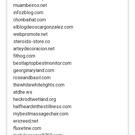
muambeiros.net
infozblog.com
chonbaihat.com
elblogdeoscargonzalez.com
webpromote.net
steroids-store.co
arteydecoracion.net
fithog.com
bestlaptopbestmonitor.com
georginaryland.com
roseandbasil.com
thewhitewhitelights.com
atdhe.ws
heckrodtwetland.org
halfheardinthestillness.com
mybestmassagechair.com
ericreed.net
fluxetine.com