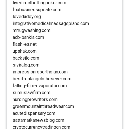
livedirectbettingpoker.com
foxbusinessupdate.com
lovedaddy.org
integrativemedicalmassageplano.com
mrrugwashing.com
acb-bankia.com
flash-es.net
upshak.com
backsilo.com
siviralqq.com
impressionresorthoian.com
bestfreakingclothesever.com
falling-film-evaporator.com
sumuslawfirm.com
nursingprowriters.com
greenmountainthreadwear.com
acutedispensary.com
sattamatkanewsblog.com
cryptocurrencytradingcn.com