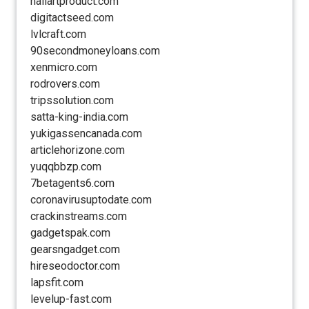
nailartproduct.com
digitactseed.com
lvlcraft.com
90secondmoneyloans.com
xenmicro.com
rodrovers.com
tripssolution.com
satta-king-india.com
yukigassencanada.com
articlehorizone.com
yuqqbbzp.com
7betagents6.com
coronavirusuptodate.com
crackinstreams.com
gadgetspak.com
gearsngadget.com
hireseodoctor.com
lapsfit.com
levelup-fast.com