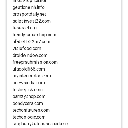
finest-replica.net
gestioneinh.info
prosportdaily.net
salesinvest22.com
teseract.org
trendy-ama-shop.com
ufabett732m7.com
visiofood.com
droidwindow.com
freeprsubmission.com
ufagold666.com
myinteriorblog.com
bnewsindia.com
techiepick.com
bamzyshop.com
pondycars.com
techonfutures.com
techoologic.com
raspberryketonescanada.org