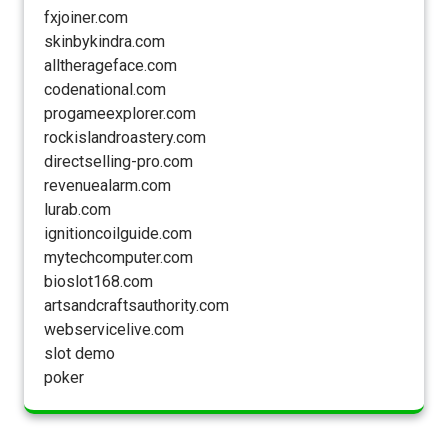
fxjoiner.com
skinbykindra.com
alltherageface.com
codenational.com
progameexplorer.com
rockislandroastery.com
directselling-pro.com
revenuealarm.com
lurab.com
ignitioncoilguide.com
mytechcomputer.com
bioslot168.com
artsandcraftsauthority.com
webservicelive.com
slot demo
poker