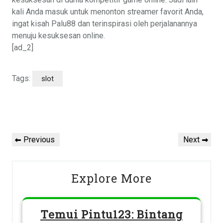
kali Anda masuk untuk menonton streamer favorit Anda,
ingat kisah Palu88 dan terinspirasi oleh perjalanannya
menuju kesuksesan online.
[ad_2]
Tags:
slot
Post
navigation
Previous
Next
Previous
Next
Post
Post
Explore More
Temui Pintu123: Bintang