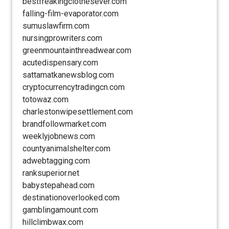
bestfreakingclothesever.com
falling-film-evaporator.com
sumuslawfirm.com
nursingprowriters.com
greenmountainthreadwear.com
acutedispensary.com
sattamatkanewsblog.com
cryptocurrencytradingcn.com
totowaz.com
charlestonwipesettlement.com
brandfollowmarket.com
weeklyjobnews.com
countyanimalshelter.com
adwebtagging.com
ranksuperior.net
babystepahead.com
destinationoverlooked.com
gamblingamount.com
hillclimbwax.com