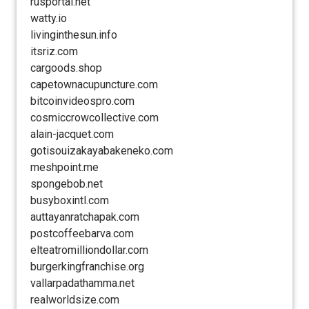
rusportal.net
watty.io
livinginthesun.info
itsriz.com
cargoods.shop
capetownacupuncture.com
bitcoinvideospro.com
cosmiccrowcollective.com
alain-jacquet.com
gotisouizakayabakeneko.com
meshpoint.me
spongebob.net
busyboxintl.com
auttayanratchapak.com
postcoffeebarva.com
elteatromilliondollar.com
burgerkingfranchise.org
vallarpadathamma.net
realworldsize.com