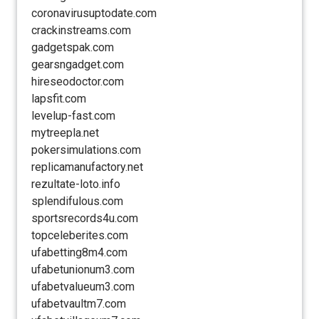
coronavirusuptodate.com
crackinstreams.com
gadgetspak.com
gearsngadget.com
hireseodoctor.com
lapsfit.com
levelup-fast.com
mytreepla.net
pokersimulations.com
replicamanufactory.net
rezultate-loto.info
splendifulous.com
sportsrecords4u.com
topceleberites.com
ufabetting8m4.com
ufabetunionum3.com
ufabetvalueum3.com
ufabetvaultm7.com