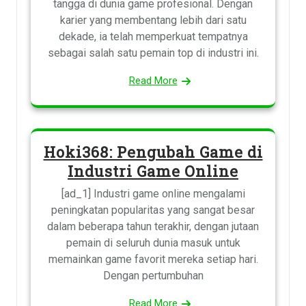
tangga di dunia game profesional. Dengan
karier yang membentang lebih dari satu
dekade, ia telah memperkuat tempatnya
sebagai salah satu pemain top di industri ini.
Read More
Hoki368: Pengubah Game di
Industri Game Online
[ad_1] Industri game online mengalami
peningkatan popularitas yang sangat besar
dalam beberapa tahun terakhir, dengan jutaan
pemain di seluruh dunia masuk untuk
memainkan game favorit mereka setiap hari.
Dengan pertumbuhan
Read More