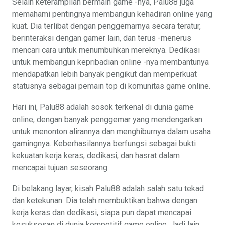
Selain keterampilan bermain game -nya, Palu88 juga
memahami pentingnya membangun kehadiran online yang
kuat. Dia terlibat dengan penggemarnya secara teratur,
berinteraksi dengan gamer lain, dan terus -menerus
mencari cara untuk menumbuhkan mereknya. Dedikasi
untuk membangun kepribadian online -nya membantunya
mendapatkan lebih banyak pengikut dan memperkuat
statusnya sebagai pemain top di komunitas game online.
Hari ini, Palu88 adalah sosok terkenal di dunia game
online, dengan banyak penggemar yang mendengarkan
untuk menonton alirannya dan menghiburnya dalam usaha
gamingnya. Keberhasilannya berfungsi sebagai bukti
kekuatan kerja keras, dedikasi, dan hasrat dalam
mencapai tujuan seseorang.
Di belakang layar, kisah Palu88 adalah salah satu tekad
dan ketekunan. Dia telah membuktikan bahwa dengan
kerja keras dan dedikasi, siapa pun dapat mencapai
kesuksesan di dunia kompetitif game online. Jadi lain