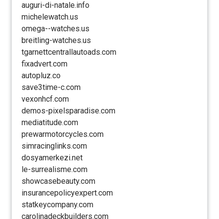
auguri-di-natale.info
michelewatch.us
omega--watches.us
breitling-watches.us
tgarnettcentrallautoads.com
fixadvert.com
autopluz.co
save3time-c.com
vexonhcf.com
demos-pixelsparadise.com
mediatitude.com
prewarmotorcycles.com
simracinglinks.com
dosyamerkezi.net
le-surrealisme.com
showcasebeauty.com
insurancepolicyexpert.com
statkeycompany.com
carolinadeckbuilders.com