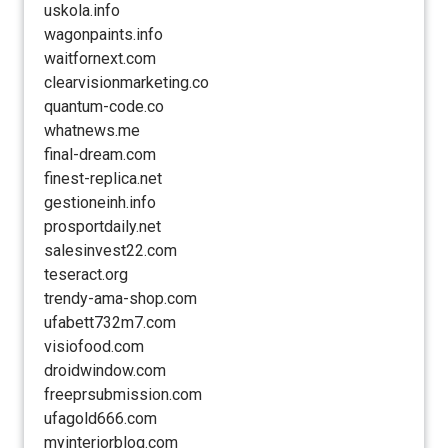
uskola.info
wagonpaints.info
waitfornext.com
clearvisionmarketing.co
quantum-code.co
whatnews.me
final-dream.com
finest-replica.net
gestioneinh.info
prosportdaily.net
salesinvest22.com
teseract.org
trendy-ama-shop.com
ufabett732m7.com
visiofood.com
droidwindow.com
freeprsubmission.com
ufagold666.com
myinteriorblog.com