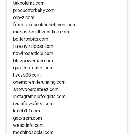
teknolama.com
productforbaby.com
orb-z.com
fosterscoachhousetavern.com
mesasdecultivoonline.com
boilersnbits.com
latestviralpost.com
newfreearticle.com
blitzpowerusa.com
gardenofeaten.com
hycys05.com
onemoremilerunning.com
snowboardsteez.com
instagrambioforgirls.com
cashflowxfiles.com
kmbb10.com
getxtrem.com
weactinfo.com
meshingsocial.com