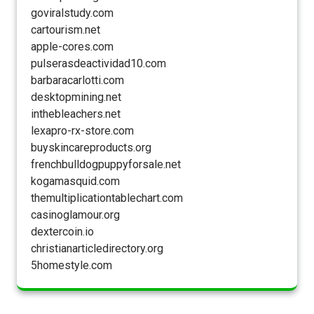
goviralstudy.com
cartourism.net
apple-cores.com
pulserasdeactividad10.com
barbaracarlotti.com
desktopmining.net
inthebleachers.net
lexapro-rx-store.com
buyskincareproducts.org
frenchbulldogpuppyforsale.net
kogamasquid.com
themultiplicationtablechart.com
casinoglamour.org
dextercoin.io
christianarticledirectory.org
5homestyle.com