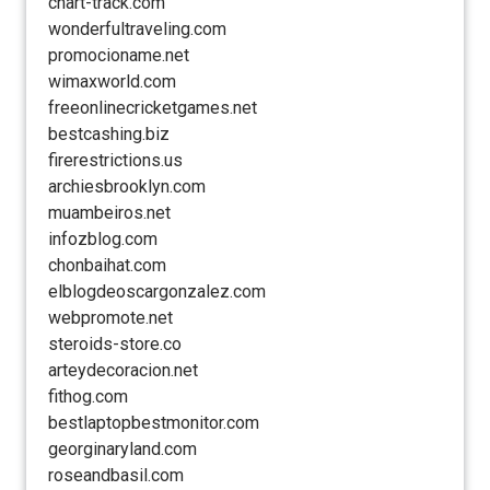
chart-track.com
wonderfultraveling.com
promocioname.net
wimaxworld.com
freeonlinecricketgames.net
bestcashing.biz
firerestrictions.us
archiesbrooklyn.com
muambeiros.net
infozblog.com
chonbaihat.com
elblogdeoscargonzalez.com
webpromote.net
steroids-store.co
arteydecoracion.net
fithog.com
bestlaptopbestmonitor.com
georginaryland.com
roseandbasil.com