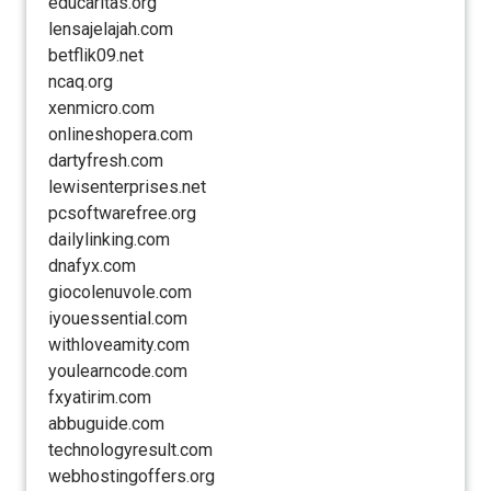
educaritas.org
lensajelajah.com
betflik09.net
ncaq.org
xenmicro.com
onlineshopera.com
dartyfresh.com
lewisenterprises.net
pcsoftwarefree.org
dailylinking.com
dnafyx.com
giocolenuvole.com
iyouessential.com
withloveamity.com
youlearncode.com
fxyatirim.com
abbuguide.com
technologyresult.com
webhostingoffers.org