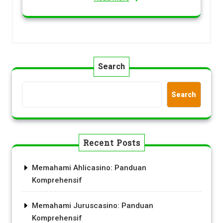
Search
Search
Recent Posts
Memahami Ahlicasino: Panduan
Komprehensif
Memahami Juruscasino: Panduan
Komprehensif