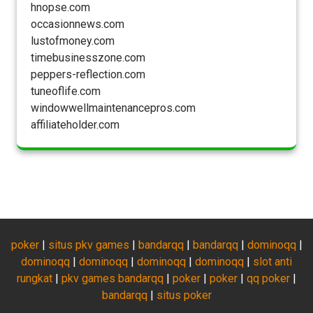
hnopse.com
occasionnews.com
lustofmoney.com
timebusinesszone.com
peppers-reflection.com
tuneoflife.com
windowwellmaintenancepros.com
affiliateholder.com
poker
|
situs pkv games
|
bandarqq
|
bandarqq
|
dominoqq
|
dominoqq
|
dominoqq
|
dominoqq
|
dominoqq
|
slot anti
rungkat
|
pkv games bandarqq
|
poker
|
poker
|
qq poker
|
bandarqq
|
situs poker