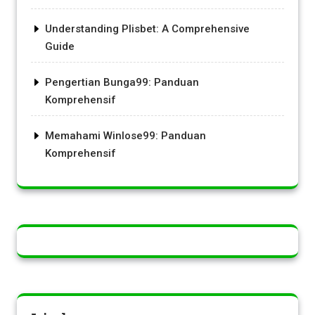
Understanding Plisbet: A Comprehensive
Guide
Pengertian Bunga99: Panduan
Komprehensif
Memahami Winlose99: Panduan
Komprehensif