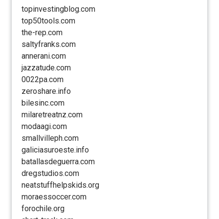
topinvestingblog.com
top50tools.com
the-rep.com
saltyfranks.com
annerani.com
jazzatude.com
0022pa.com
zeroshare.info
bilesinc.com
milaretreatnz.com
modaagi.com
smallvilleph.com
galiciasuroeste.info
batallasdeguerra.com
dregstudios.com
neatstuffhelpskids.org
moraessoccer.com
forochile.org