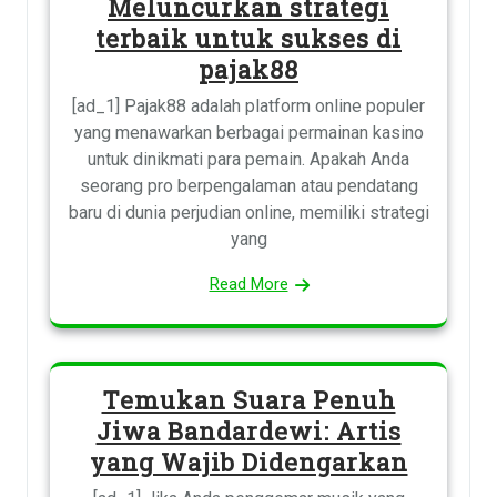
Meluncurkan strategi
terbaik untuk sukses di
pajak88
[ad_1] Pajak88 adalah platform online populer
yang menawarkan berbagai permainan kasino
untuk dinikmati para pemain. Apakah Anda
seorang pro berpengalaman atau pendatang
baru di dunia perjudian online, memiliki strategi
yang
Read More
Temukan Suara Penuh
Jiwa Bandardewi: Artis
yang Wajib Didengarkan