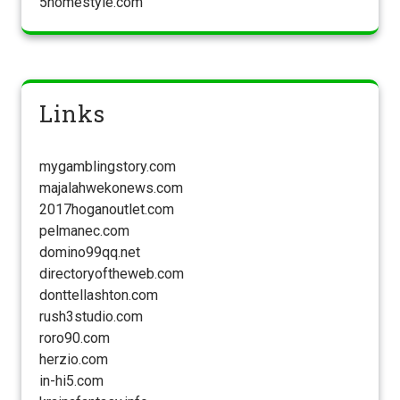
5homestyle.com
Links
mygamblingstory.com
majalahwekonews.com
2017hoganoutlet.com
pelmanec.com
domino99qq.net
directoryoftheweb.com
donttellashton.com
rush3studio.com
roro90.com
herzio.com
in-hi5.com