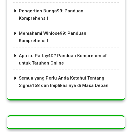
Pengertian Bunga99: Panduan
Komprehensif
Memahami Winlose99: Panduan
Komprehensif
Apa itu Parlay4D? Panduan Komprehensif
untuk Taruhan Online
Semua yang Perlu Anda Ketahui Tentang
Sigma168 dan Implikasinya di Masa Depan