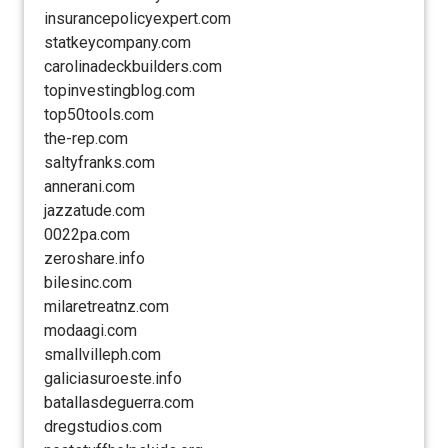
insurancepolicyexpert.com
statkeycompany.com
carolinadeckbuilders.com
topinvestingblog.com
top50tools.com
the-rep.com
saltyfranks.com
annerani.com
jazzatude.com
0022pa.com
zeroshare.info
bilesinc.com
milaretreatnz.com
modaagi.com
smallvilleph.com
galiciasuroeste.info
batallasdeguerra.com
dregstudios.com