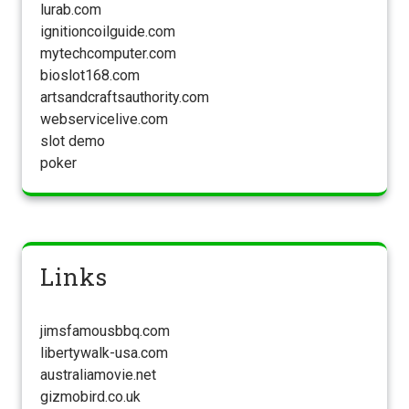
lurab.com
ignitioncoilguide.com
mytechcomputer.com
bioslot168.com
artsandcraftsauthority.com
webservicelive.com
slot demo
poker
Links
jimsfamousbbq.com
libertywalk-usa.com
australiamovie.net
gizmobird.co.uk