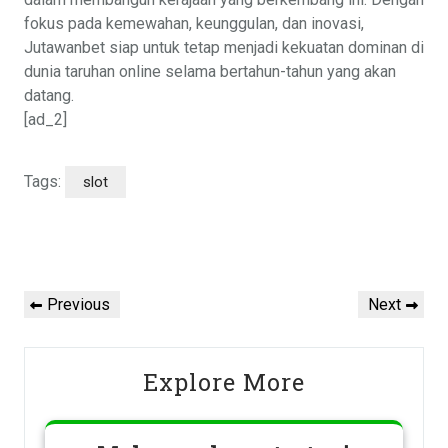
fokus pada kemewahan, keunggulan, dan inovasi,
Jutawanbet siap untuk tetap menjadi kekuatan dominan di
dunia taruhan online selama bertahun-tahun yang akan
datang.
[ad_2]
Tags:
slot
Post
navigation
Previous
Next
Previous
Next
Post
Post
Explore More