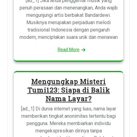
[ad_1] Jika Anda penggemar musik yang
penuh perasaan dan menenangkan, Anda wajib
mengunjungi artis berbakat Bandardewi.
Musiknya merupakan perpaduan melodi
tradisional Indonesia dengan pengaruh
modern, menciptakan suara unik dan menawan
Read More
Mengungkap Misteri
Tumi123: Siapa di Balik
Nama Layar?
[ad_1] Di dunia internet yang luas, nama layar
memberikan tingkat anonimitas tertentu bagi
pengguna. Mereka membiarkan individu
mengekspresikan dirinya tanpa