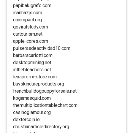
papibakigrafo.com
icanhazjs.com
canimpact.org
goviralstudy.com
cartourism.net
apple-cores.com
pulserasdeactividad10.com
barbaracarlotti.com
desktopmining.net
inthebleachers.net
lexapro-rx-store.com
buyskincareproducts.org
frenchbulldogpuppyforsale.net
kogamasquid.com
themultiplicationtablechart.com
casinoglamour.org
dextercoin.io
christianarticledirectory.org