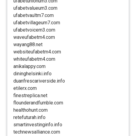
ufabetunionum3.com
ufabetvalueum3.com
ufabetvaultm7.com
ufabetvillageum7.com
ufabetvoicem3.com
waveufabetm4.com
wayang88.net
websiteufabetm4.com
whiteufabetm4.com
anikalappy.com
dininghelsinki.info
duanfrescariverside.info
etilerx.com
finestreplica.net
flounderandfumble.com
healthohunt.com
retefuturah.info
smartinvestinginfo.info
technewsalliance.com