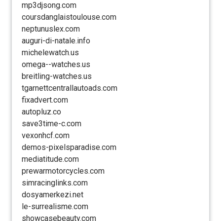
mp3djsong.com
coursdanglaistoulouse.com
neptunuslex.com
auguri-di-natale.info
michelewatch.us
omega--watches.us
breitling-watches.us
tgarnettcentrallautoads.com
fixadvert.com
autopluz.co
save3time-c.com
vexonhcf.com
demos-pixelsparadise.com
mediatitude.com
prewarmotorcycles.com
simracinglinks.com
dosyamerkezi.net
le-surrealisme.com
showcasebeauty.com