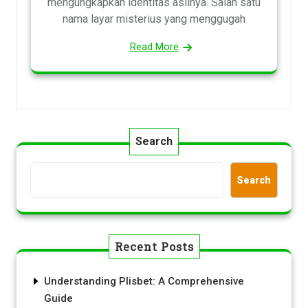
mengungkapkan identitas aslinya. Salah satu
nama layar misterius yang menggugah
Read More
Search
Search
Recent Posts
Understanding Plisbet: A Comprehensive
Guide