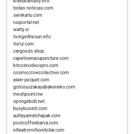
krainafantasy.info
todas-noticias.com
senikartu.com
rusportal.net
watty.io
livinginthesun.info
itsriz.com
cargoods.shop
capetownacupuncture.com
bitcoinvideospro.com
cosmiccrowcollective.com
alain-jacquet.com
gotisouizakayabakeneko.com
meshpoint.me
spongebob.net
busyboxintl.com
auttayanratchapak.com
postcoffeebarva.com
elteatromilliondollar.com