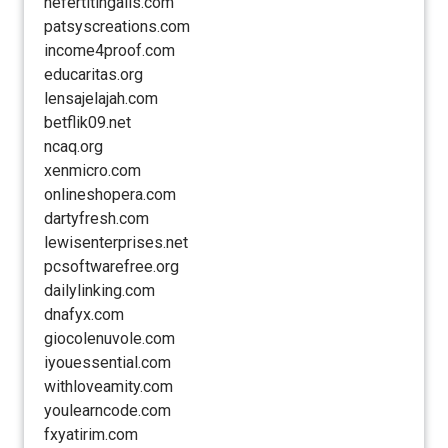
nefertitingalls.com
patsyscreations.com
income4proof.com
educaritas.org
lensajelajah.com
betflik09.net
ncaq.org
xenmicro.com
onlineshopera.com
dartyfresh.com
lewisenterprises.net
pcsoftwarefree.org
dailylinking.com
dnafyx.com
giocolenuvole.com
iyouessential.com
withloveamity.com
youlearncode.com
fxyatirim.com