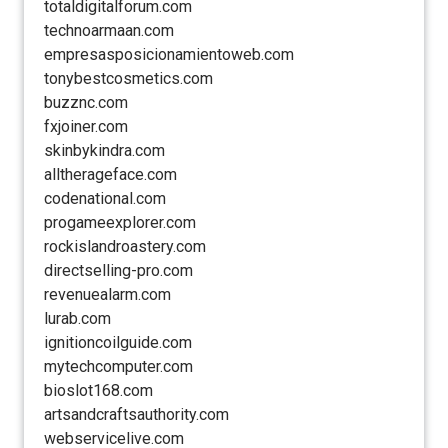
totaldigitalforum.com
technoarmaan.com
empresasposicionamientoweb.com
tonybestcosmetics.com
buzznc.com
fxjoiner.com
skinbykindra.com
alltherageface.com
codenational.com
progameexplorer.com
rockislandroastery.com
directselling-pro.com
revenuealarm.com
lurab.com
ignitioncoilguide.com
mytechcomputer.com
bioslot168.com
artsandcraftsauthority.com
webservicelive.com