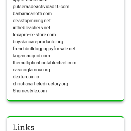
pulserasdeactividad10.com
barbaracarlotti.com
desktopmining.net
inthebleachers.net
lexapro-rx-store.com
buyskincareproducts.org
frenchbulldogpuppyforsale.net
kogamasquid.com
themultiplicationtablechart.com
casinoglamour.org
dextercoin.io
christianarticledirectory.org
5homestyle.com
Links