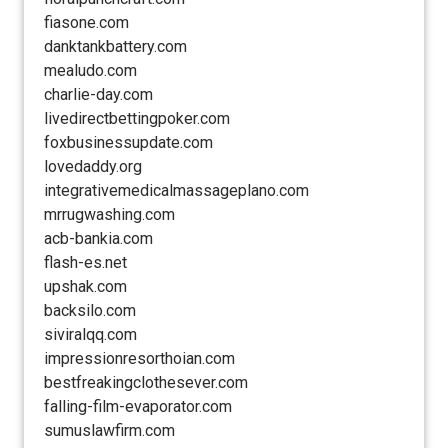
fiasone.com
danktankbattery.com
mealudo.com
charlie-day.com
livedirectbettingpoker.com
foxbusinessupdate.com
lovedaddy.org
integrativemedicalmassageplano.com
mrrugwashing.com
acb-bankia.com
flash-es.net
upshak.com
backsilo.com
siviralqq.com
impressionresorthoian.com
bestfreakingclothesever.com
falling-film-evaporator.com
sumuslawfirm.com