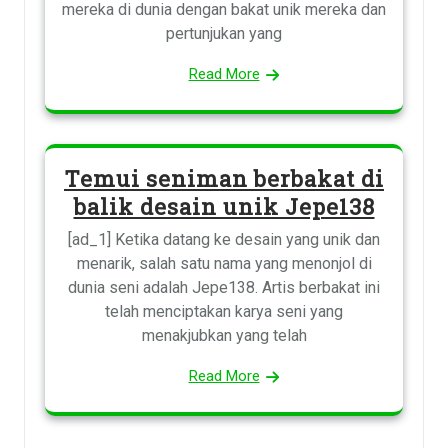
mereka di dunia dengan bakat unik mereka dan
pertunjukan yang
Read More
Temui seniman berbakat di
balik desain unik Jepe138
[ad_1] Ketika datang ke desain yang unik dan
menarik, salah satu nama yang menonjol di
dunia seni adalah Jepe138. Artis berbakat ini
telah menciptakan karya seni yang
menakjubkan yang telah
Read More