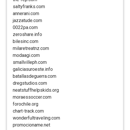
saltyfranks.com
annerani.com
jazzatude.com
0022pa.com
zeroshare.info
bilesinc.com
milaretreatnz.com
modaagi.com
smallvilleph.com
galiciasuroeste.info
batallasdeguerra.com
dregstudios.com
neatstuffhelpskids.org
moraessoccer.com
forochile.org
chart-track.com
wonderfultraveling.com
promocioname.net