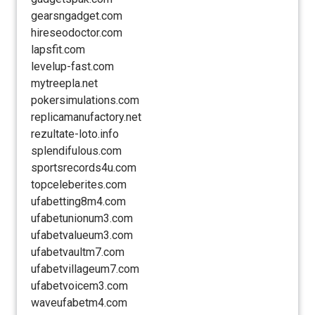
gearsngadget.com
hireseodoctor.com
lapsfit.com
levelup-fast.com
mytreepla.net
pokersimulations.com
replicamanufactory.net
rezultate-loto.info
splendifulous.com
sportsrecords4u.com
topceleberites.com
ufabetting8m4.com
ufabetunionum3.com
ufabetvalueum3.com
ufabetvaultm7.com
ufabetvillageum7.com
ufabetvoicem3.com
waveufabetm4.com