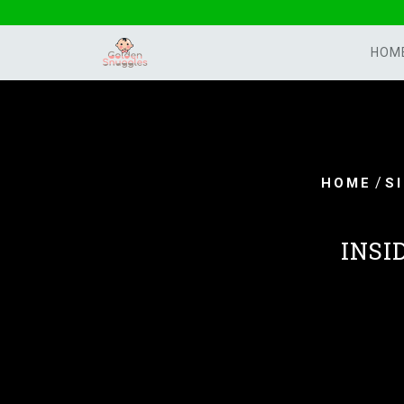
Skip
to
content
HOM
/
HOME
S
INSI