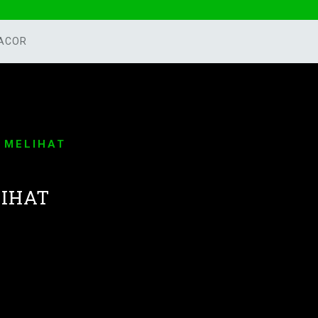
ACOR
 MELIHAT
LIHAT