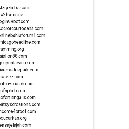
stagehubs.com
1x2forum.net
login99bet.com
secretcourtesans.com
onlinebahisforum1.com
chicagoheadline.com
camming.org
rajalion88.com
goupuntacana.com
riversedgepark.com
zaseez.com
catchycrunch.com
nofaphub.com
nefertitingalls.com
patsyscreations.com
income4proof.com
educaritas.org
lensajelajah.com