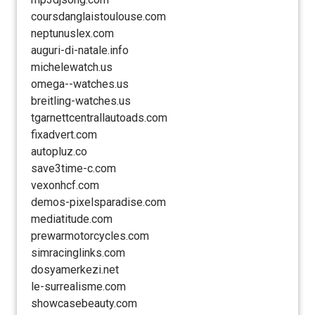
coursdanglaistoulouse.com
neptunuslex.com
auguri-di-natale.info
michelewatch.us
omega--watches.us
breitling-watches.us
tgarnettcentrallautoads.com
fixadvert.com
autopluz.co
save3time-c.com
vexonhcf.com
demos-pixelsparadise.com
mediatitude.com
prewarmotorcycles.com
simracinglinks.com
dosyamerkezi.net
le-surrealisme.com
showcasebeauty.com