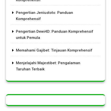
Pengertian Jeniustoto: Panduan
Komprehensif
Pengertian Dewi4D: Panduan Komprehensif
untuk Pemula
Memahami Gajibet: Tinjauan Komprehensif
Menjelajahi Majestibet: Pengalaman
Taruhan Terbaik