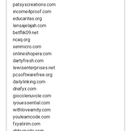
patsyscreations.com
income4proof.com
educaritas.org
lensajelajah.com
betflik09.net
ncaq.org
xenmicro.com
onlineshopera.com
dartyfresh.com
lewisenterprises.net
pcsoftwarefree.org
dailylinking.com
dnafyx.com
giocolenuvole.com
iyouessential.com
withloveamity.com
youlearncode.com
fxyatirim.com
abbuguide.com