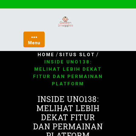
Skip
to
content
Menu
/
/
HOME
SITUS SLOT
INSIDE UNO138:
MELIHAT LEBIH DEKAT
FITUR DAN PERMAINAN
PLATFORM
INSIDE UNO138:
MELIHAT LEBIH
DEKAT FITUR
DAN PERMAINAN
PLATFORM