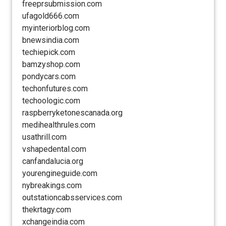
freeprsubmission.com
ufagold666.com
myinteriorblog.com
bnewsindia.com
techiepick.com
bamzyshop.com
pondycars.com
techonfutures.com
techoologic.com
raspberryketonescanada.org
medihealthrules.com
usathrill.com
vshapedental.com
canfandalucia.org
yourengineguide.com
nybreakings.com
outstationcabsservices.com
thekrtagy.com
xchangeindia.com