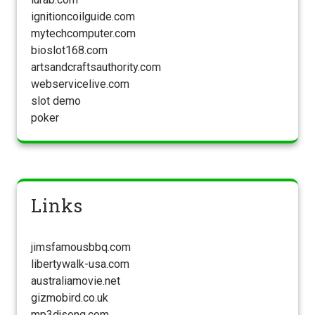
ignitioncoilguide.com
mytechcomputer.com
bioslot168.com
artsandcraftsauthority.com
webservicelive.com
slot demo
poker
Links
jimsfamousbbq.com
libertywalk-usa.com
australiamovie.net
gizmobird.co.uk
mp3djsong.com