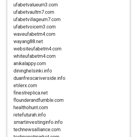
ufabetvalueum3.com
ufabetvaultm7.com
ufabetvillageum7.com
ufabetvoicem3.com
waveufabetm4.com
wayang88.net
websiteufabetm4.com
whiteufabetm4.com
anikalappy.com
dininghelsinki.info
duanfrescariverside.info
etilerx.com
finestreplica.net
flounderandfumble.com
healthohunt.com
retefuturah.info
smartinvestinginfo.info
technewsalliance.com
technonetmarket.com