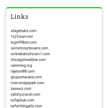
Links
stagehubs.com
1x2forum.net
login99bet.com
secretcourtesans.com
onlinebahisforum1.com
chicagoheadline.com
camming.org
rajalion88.com
goupuntacana.com
riversedgepark.com
zaseez.com
catchycrunch.com
nofaphub.com
nefertitingalls.com