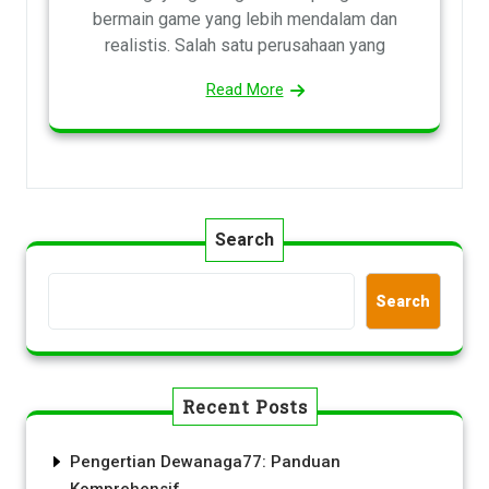
bermain game yang lebih mendalam dan
realistis. Salah satu perusahaan yang
Read More
Search
Search
Recent Posts
Pengertian Dewanaga77: Panduan
Komprehensif