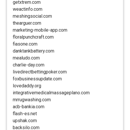
getxtrem.com
weactinfo.com
meshingsocial.com
thearguer.com
marketing-mobile-app.com
floralpunchcraft.com
fiasone.com
danktankbattery.com
mealudo.com
charlie-day.com
livedirectbettingpoker.com
foxbusinessupdate.com
lovedaddy.org
integrativemedicalmassageplano.com
mrrugwashing.com
acb-bankia.com
flash-es.net
upshak.com
backsilo.com