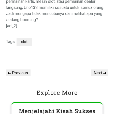
permainan kartu, mesin slot, atau permainan dealer
langsung, Uno138 memiliki sesuatu untuk semua orang.
Jadi mengapa tidak mencobanya dan melihat apa yang
sedang booming?
[ad_2]
Tags:
slot
Post
navigation
Previous
Next
Previous
Next
Post
Post
Explore More
Menjelajahi Kisah Sukses