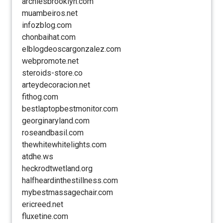
archiesbrooklyn.com
muambeiros.net
infozblog.com
chonbaihat.com
elblogdeoscargonzalez.com
webpromote.net
steroids-store.co
arteydecoracion.net
fithog.com
bestlaptopbestmonitor.com
georginaryland.com
roseandbasil.com
thewhitewhitelights.com
atdhe.ws
heckrodtwetland.org
halfheardinthestillness.com
mybestmassagechair.com
ericreed.net
fluxetine.com