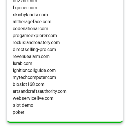
buzznc.com
fxjoiner.com
skinbykindra.com
alltherageface.com
codenational.com
progameexplorer.com
rockislandroastery.com
directselling-pro.com
revenuealarm.com
lurab.com
ignitioncoilguide.com
mytechcomputer.com
bioslot168.com
artsandcraftsauthority.com
webservicelive.com
slot demo
poker