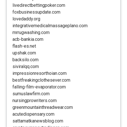
livedirectbettingpoker.com
foxbusinessupdate.com
lovedaddy.org
integrativemedicalmassageplano.com
mrrugwashing.com
acb-bankia.com
flash-es.net
upshak.com
backsilo.com
siviralqq.com
impressionresorthoian.com
bestfreakingclothesever.com
falling-film-evaporator.com
sumuslawfirm.com
nursingprowriters.com
greenmountainthreadwear.com
acutedispensary.com
sattamatkanewsblog.com