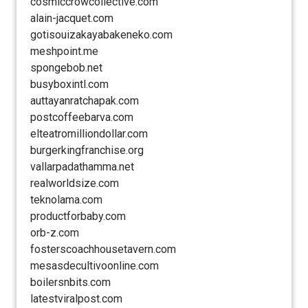
cosmiccrowcollective.com
alain-jacquet.com
gotisouizakayabakeneko.com
meshpoint.me
spongebob.net
busyboxintl.com
auttayanratchapak.com
postcoffeebarva.com
elteatromilliondollar.com
burgerkingfranchise.org
vallarpadathamma.net
realworldsize.com
teknolama.com
productforbaby.com
orb-z.com
fosterscoachhousetavern.com
mesasdecultivoonline.com
boilersnbits.com
latestviralpost.com