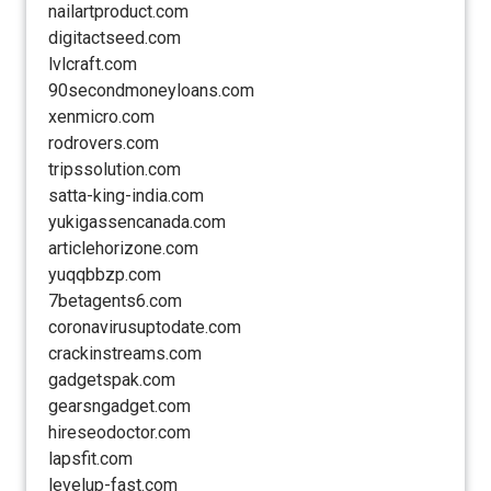
nailartproduct.com
digitactseed.com
lvlcraft.com
90secondmoneyloans.com
xenmicro.com
rodrovers.com
tripssolution.com
satta-king-india.com
yukigassencanada.com
articlehorizone.com
yuqqbbzp.com
7betagents6.com
coronavirusuptodate.com
crackinstreams.com
gadgetspak.com
gearsngadget.com
hireseodoctor.com
lapsfit.com
levelup-fast.com