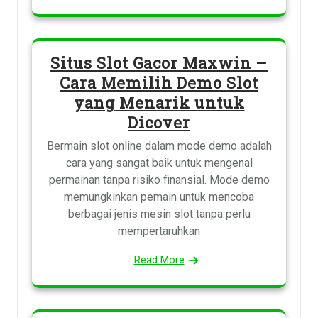
Situs Slot Gacor Maxwin –
Cara Memilih Demo Slot
yang Menarik untuk
Dicover
Bermain slot online dalam mode demo adalah
cara yang sangat baik untuk mengenal
permainan tanpa risiko finansial. Mode demo
memungkinkan pemain untuk mencoba
berbagai jenis mesin slot tanpa perlu
mempertaruhkan
Read More