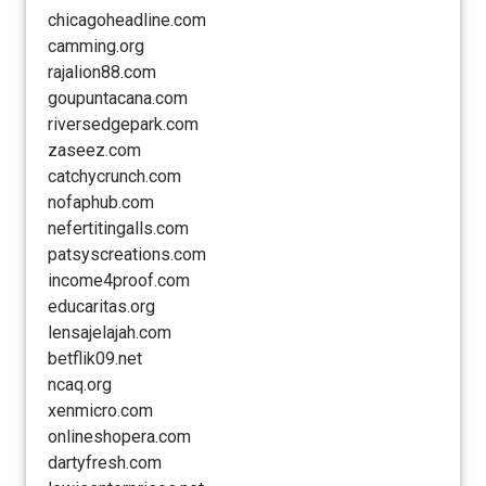
chicagoheadline.com
camming.org
rajalion88.com
goupuntacana.com
riversedgepark.com
zaseez.com
catchycrunch.com
nofaphub.com
nefertitingalls.com
patsyscreations.com
income4proof.com
educaritas.org
lensajelajah.com
betflik09.net
ncaq.org
xenmicro.com
onlineshopera.com
dartyfresh.com