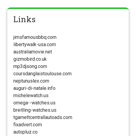
Links
jimsfamousbbq.com
libertywalk-usa.com
australiamovie.net
gizmobird.co.uk
mp3djsong.com
coursdanglaistoulouse.com
neptunuslex.com
auguri-di-natale.info
michelewatch.us
omega--watches.us
breitling-watches.us
tgarnettcentrallautoads.com
fixadvert.com
autopluz.co