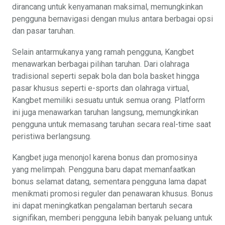
dirancang untuk kenyamanan maksimal, memungkinkan
pengguna bernavigasi dengan mulus antara berbagai opsi
dan pasar taruhan.
Selain antarmukanya yang ramah pengguna, Kangbet
menawarkan berbagai pilihan taruhan. Dari olahraga
tradisional seperti sepak bola dan bola basket hingga
pasar khusus seperti e-sports dan olahraga virtual,
Kangbet memiliki sesuatu untuk semua orang. Platform
ini juga menawarkan taruhan langsung, memungkinkan
pengguna untuk memasang taruhan secara real-time saat
peristiwa berlangsung.
Kangbet juga menonjol karena bonus dan promosinya
yang melimpah. Pengguna baru dapat memanfaatkan
bonus selamat datang, sementara pengguna lama dapat
menikmati promosi reguler dan penawaran khusus. Bonus
ini dapat meningkatkan pengalaman bertaruh secara
signifikan, memberi pengguna lebih banyak peluang untuk