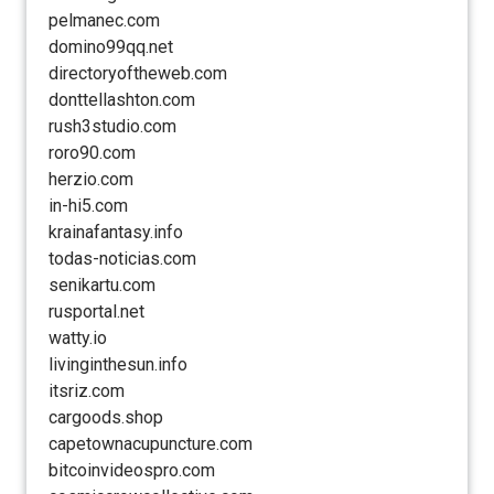
pelmanec.com
domino99qq.net
directoryoftheweb.com
donttellashton.com
rush3studio.com
roro90.com
herzio.com
in-hi5.com
krainafantasy.info
todas-noticias.com
senikartu.com
rusportal.net
watty.io
livinginthesun.info
itsriz.com
cargoods.shop
capetownacupuncture.com
bitcoinvideospro.com