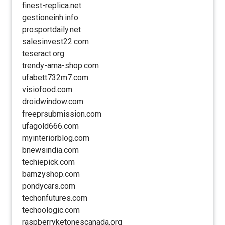
finest-replica.net
gestioneinh.info
prosportdaily.net
salesinvest22.com
teseract.org
trendy-ama-shop.com
ufabett732m7.com
visiofood.com
droidwindow.com
freeprsubmission.com
ufagold666.com
myinteriorblog.com
bnewsindia.com
techiepick.com
bamzyshop.com
pondycars.com
techonfutures.com
techoologic.com
raspberryketonescanada.org