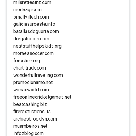
milaretreatnz.com
modaagi.com
smallvilleph.com
galiciasuroeste.info
batallasdeguerra.com
dregstudios.com
neatstuffhelpskids.org
moraessoccer.com
forochile.org
chart-track.com
wonderfultraveling.com
promocioname.net
wimaxworld.com
freeonlinecricketgames.net
bestcashing.biz
firerestrictions.us
archiesbrooklyn.com
muambeiros.net
infozblog.com