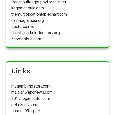
frenchbulldogpuppyforsale.net
kogamasquid.com
themultiplicationtablechart.com
casinoglamour.org
dextercoin.io
christianarticledirectory.org
5homestyle.com
Links
mygamblingstory.com
majalahwekonews.com
2017hoganoutlet.com
pelmanec.com
domino99qq.net