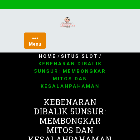
Skip
to
content
Menu
/
/
HOME
SITUS SLOT
KEBENARAN DIBALIK
5UNSUR: MEMBONGKAR
MITOS DAN
KESALAHPAHAMAN
KEBENARAN
DIBALIK 5UNSUR:
MEMBONGKAR
MITOS DAN
KESALAHPAHAMAN