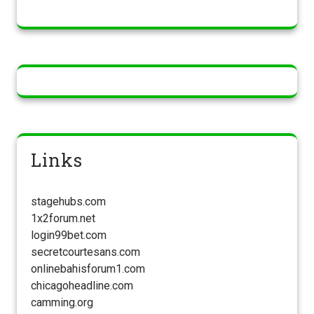
Links
stagehubs.com
1x2forum.net
login99bet.com
secretcourtesans.com
onlinebahisforum1.com
chicagoheadline.com
camming.org