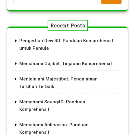
Recent Posts
Pengertian Dewi4D: Panduan Komprehensif
untuk Pemula
Memahami Gajibet: Tinjauan Komprehensif
Menjelajahi Majestibet: Pengalaman
Taruhan Terbaik
Memahami Saung4D: Panduan
Komprehensif
Memahami Ahlicasino: Panduan
Komprehensif