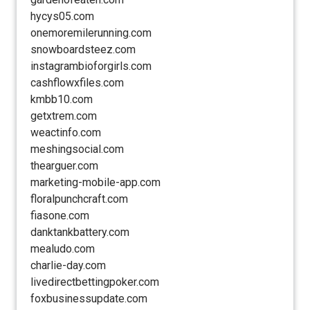
hycys05.com
onemoremilerunning.com
snowboardsteez.com
instagrambioforgirls.com
cashflowxfiles.com
kmbb10.com
getxtrem.com
weactinfo.com
meshingsocial.com
thearguer.com
marketing-mobile-app.com
floralpunchcraft.com
fiasone.com
danktankbattery.com
mealudo.com
charlie-day.com
livedirectbettingpoker.com
foxbusinessupdate.com