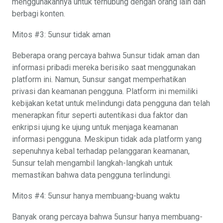
menggunakannya untuk terhubung dengan orang lain dan
berbagi konten.
Mitos #3: 5unsur tidak aman
Beberapa orang percaya bahwa 5unsur tidak aman dan
informasi pribadi mereka berisiko saat menggunakan
platform ini. Namun, 5unsur sangat memperhatikan
privasi dan keamanan pengguna. Platform ini memiliki
kebijakan ketat untuk melindungi data pengguna dan telah
menerapkan fitur seperti autentikasi dua faktor dan
enkripsi ujung ke ujung untuk menjaga keamanan
informasi pengguna. Meskipun tidak ada platform yang
sepenuhnya kebal terhadap pelanggaran keamanan,
5unsur telah mengambil langkah-langkah untuk
memastikan bahwa data pengguna terlindungi.
Mitos #4: 5unsur hanya membuang-buang waktu
Banyak orang percaya bahwa 5unsur hanya membuang-