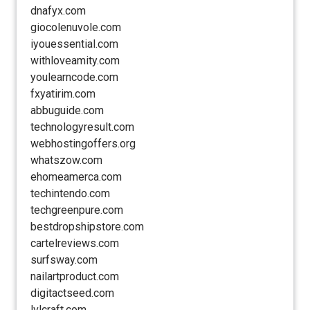
dnafyx.com
giocolenuvole.com
iyouessential.com
withloveamity.com
youlearncode.com
fxyatirim.com
abbuguide.com
technologyresult.com
webhostingoffers.org
whatszow.com
ehomeamerca.com
techintendo.com
techgreenpure.com
bestdropshipstore.com
cartelreviews.com
surfsway.com
nailartproduct.com
digitactseed.com
lvlcraft.com