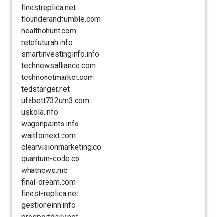
finestreplica.net
flounderandfumble.com
healthohunt.com
retefuturah.info
smartinvestinginfo.info
technewsalliance.com
technonetmarket.com
tedstanger.net
ufabett732um3.com
uskola.info
wagonpaints.info
waitfornext.com
clearvisionmarketing.co
quantum-code.co
whatnews.me
final-dream.com
finest-replica.net
gestioneinh.info
prosportdaily.net