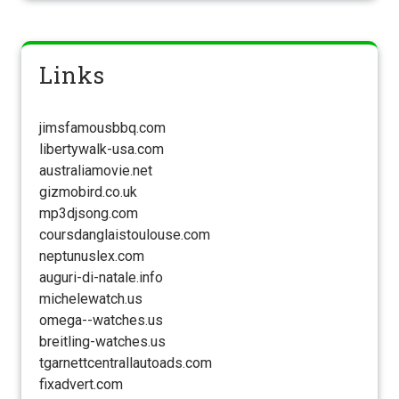
Links
jimsfamousbbq.com
libertywalk-usa.com
australiamovie.net
gizmobird.co.uk
mp3djsong.com
coursdanglaistoulouse.com
neptunuslex.com
auguri-di-natale.info
michelewatch.us
omega--watches.us
breitling-watches.us
tgarnettcentrallautoads.com
fixadvert.com