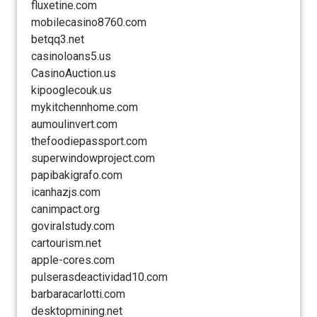
fluxetine.com
mobilecasino8760.com
betqq3.net
casinoloans5.us
CasinoAuction.us
kipooglecouk.us
mykitchennhome.com
aumoulinvert.com
thefoodiepassport.com
superwindowproject.com
papibakigrafo.com
icanhazjs.com
canimpact.org
goviralstudy.com
cartourism.net
apple-cores.com
pulserasdeactividad10.com
barbaracarlotti.com
desktopmining.net