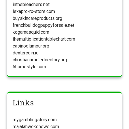
inthebleachers.net
lexapro-rx-store.com
buyskincareproducts.org
frenchbulldogpuppyforsale.net
kogamasquid.com
themultiplicationtablechart.com
casinoglamour.org
dextercoin.io
christianarticledirectory.org
5homestyle.com
Links
mygamblingstory.com
majalahwekonews.com