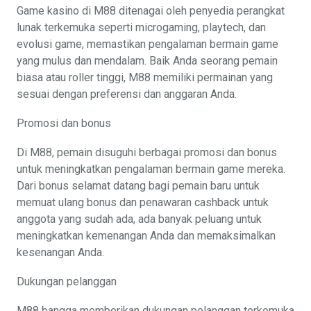
Game kasino di M88 ditenagai oleh penyedia perangkat
lunak terkemuka seperti microgaming, playtech, dan
evolusi game, memastikan pengalaman bermain game
yang mulus dan mendalam. Baik Anda seorang pemain
biasa atau roller tinggi, M88 memiliki permainan yang
sesuai dengan preferensi dan anggaran Anda.
Promosi dan bonus
Di M88, pemain disuguhi berbagai promosi dan bonus
untuk meningkatkan pengalaman bermain game mereka.
Dari bonus selamat datang bagi pemain baru untuk
memuat ulang bonus dan penawaran cashback untuk
anggota yang sudah ada, ada banyak peluang untuk
meningkatkan kemenangan Anda dan memaksimalkan
kesenangan Anda.
Dukungan pelanggan
M88 bangga memberikan dukungan pelanggan terkemuka