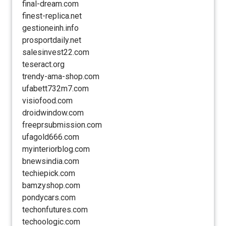
final-dream.com
finest-replica.net
gestioneinh.info
prosportdaily.net
salesinvest22.com
teseract.org
trendy-ama-shop.com
ufabett732m7.com
visiofood.com
droidwindow.com
freeprsubmission.com
ufagold666.com
myinteriorblog.com
bnewsindia.com
techiepick.com
bamzyshop.com
pondycars.com
techonfutures.com
techoologic.com