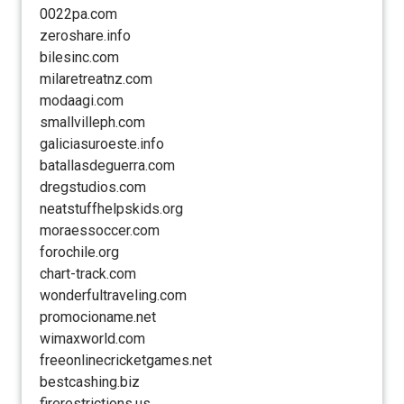
0022pa.com
zeroshare.info
bilesinc.com
milaretreatnz.com
modaagi.com
smallvilleph.com
galiciasuroeste.info
batallasdeguerra.com
dregstudios.com
neatstuffhelpskids.org
moraessoccer.com
forochile.org
chart-track.com
wonderfultraveling.com
promocioname.net
wimaxworld.com
freeonlinecricketgames.net
bestcashing.biz
firerestrictions.us