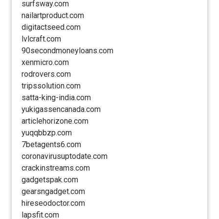
surfsway.com
nailartproduct.com
digitactseed.com
lvlcraft.com
90secondmoneyloans.com
xenmicro.com
rodrovers.com
tripssolution.com
satta-king-india.com
yukigassencanada.com
articlehorizone.com
yuqqbbzp.com
7betagents6.com
coronavirusuptodate.com
crackinstreams.com
gadgetspak.com
gearsngadget.com
hireseodoctor.com
lapsfit.com