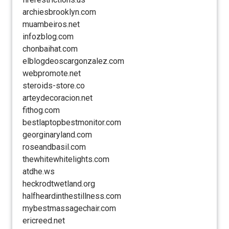
archiesbrooklyn.com
muambeiros.net
infozblog.com
chonbaihat.com
elblogdeoscargonzalez.com
webpromote.net
steroids-store.co
arteydecoracion.net
fithog.com
bestlaptopbestmonitor.com
georginaryland.com
roseandbasil.com
thewhitewhitelights.com
atdhe.ws
heckrodtwetland.org
halfheardinthestillness.com
mybestmassagechair.com
ericreed.net