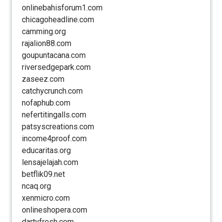
onlinebahisforum1.com
chicagoheadline.com
camming.org
rajalion88.com
goupuntacana.com
riversedgepark.com
zaseez.com
catchycrunch.com
nofaphub.com
nefertitingalls.com
patsyscreations.com
income4proof.com
educaritas.org
lensajelajah.com
betflik09.net
ncaq.org
xenmicro.com
onlineshopera.com
dartyfresh.com