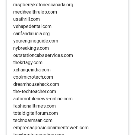
raspberryketonescanada.org
medihealthrules.com
usathrill.com
vshapedental.com
canfandalucia.org
yourengineguide.com
nybreakings.com
outstationcabsservices.com
thekrtagy.com
xchangeindia.com
coolmicrotech.com
dreamhousehack.com
the-techteacher.com
automobilenews-online.com
fashionalltimes.com
totaldigitalforum.com
technoarmaan.com
empresasposicionamientoweb.com
tonybestcosmetics.com