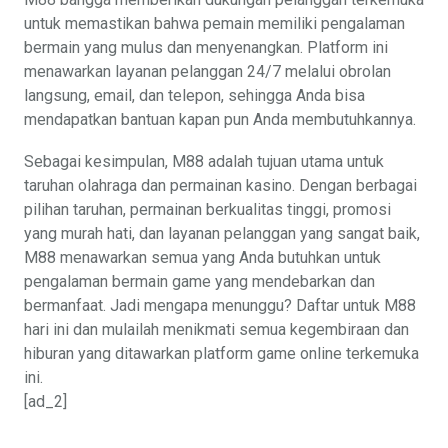
untuk memastikan bahwa pemain memiliki pengalaman
bermain yang mulus dan menyenangkan. Platform ini
menawarkan layanan pelanggan 24/7 melalui obrolan
langsung, email, dan telepon, sehingga Anda bisa
mendapatkan bantuan kapan pun Anda membutuhkannya.
Sebagai kesimpulan, M88 adalah tujuan utama untuk
taruhan olahraga dan permainan kasino. Dengan berbagai
pilihan taruhan, permainan berkualitas tinggi, promosi
yang murah hati, dan layanan pelanggan yang sangat baik,
M88 menawarkan semua yang Anda butuhkan untuk
pengalaman bermain game yang mendebarkan dan
bermanfaat. Jadi mengapa menunggu? Daftar untuk M88
hari ini dan mulailah menikmati semua kegembiraan dan
hiburan yang ditawarkan platform game online terkemuka
ini.
[ad_2]