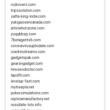
rodrovers.com
tripssolution.com
satta-king-india.com
yukigassencanada.com
articlehorizone.com
yuqqbbzp.com
7betagents6.com
coronavirusuptodate.com
crackinstreams.com
gadgetspak.com
gearsngadget.com
hireseodoctor.com
lapsfit.com
levelup-fast.com
mytreepla.net
pokersimulations.com
replicamanufactory.net
rezultate-loto.info