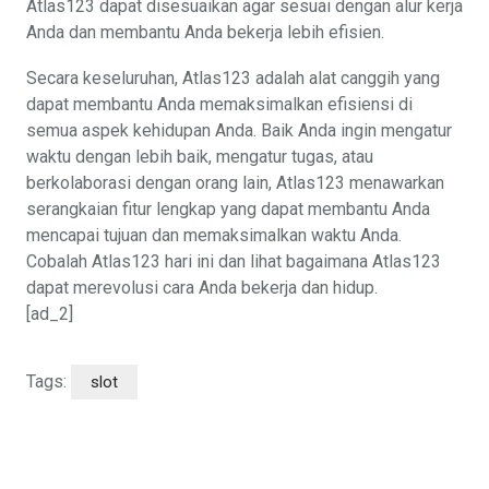
Atlas123 dapat disesuaikan agar sesuai dengan alur kerja
Anda dan membantu Anda bekerja lebih efisien.
Secara keseluruhan, Atlas123 adalah alat canggih yang
dapat membantu Anda memaksimalkan efisiensi di
semua aspek kehidupan Anda. Baik Anda ingin mengatur
waktu dengan lebih baik, mengatur tugas, atau
berkolaborasi dengan orang lain, Atlas123 menawarkan
serangkaian fitur lengkap yang dapat membantu Anda
mencapai tujuan dan memaksimalkan waktu Anda.
Cobalah Atlas123 hari ini dan lihat bagaimana Atlas123
dapat merevolusi cara Anda bekerja dan hidup.
[ad_2]
Tags:
slot