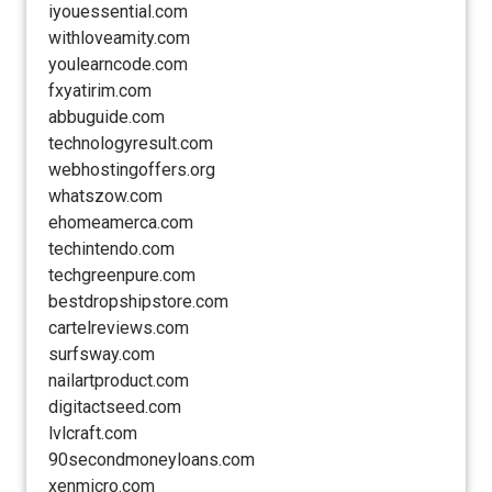
iyouessential.com
withloveamity.com
youlearncode.com
fxyatirim.com
abbuguide.com
technologyresult.com
webhostingoffers.org
whatszow.com
ehomeamerca.com
techintendo.com
techgreenpure.com
bestdropshipstore.com
cartelreviews.com
surfsway.com
nailartproduct.com
digitactseed.com
lvlcraft.com
90secondmoneyloans.com
xenmicro.com