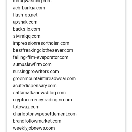
mrrugwashing.com
acb-bankia.com
flash-es.net
upshak.com
backsilo.com
siviralqq.com
impressionresorthoian.com
bestfreakingclothesever.com
falling-film-evaporator.com
sumuslawfirm.com
nursingprowriters.com
greenmountainthreadwear.com
acutedispensary.com
sattamatkanewsblog.com
cryptocurrencytradingcn.com
totowaz.com
charlestonwipesettlement.com
brandfollowmarket.com
weeklyjobnews.com