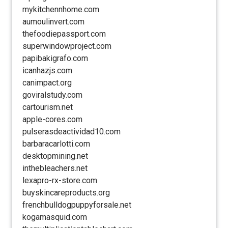
mykitchennhome.com
aumoulinvert.com
thefoodiepassport.com
superwindowproject.com
papibakigrafo.com
icanhazjs.com
canimpact.org
goviralstudy.com
cartourism.net
apple-cores.com
pulserasdeactividad10.com
barbaracarlotti.com
desktopmining.net
inthebleachers.net
lexapro-rx-store.com
buyskincareproducts.org
frenchbulldogpuppyforsale.net
kogamasquid.com