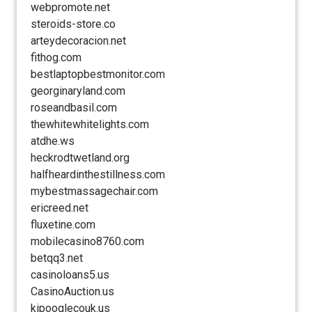
webpromote.net
steroids-store.co
arteydecoracion.net
fithog.com
bestlaptopbestmonitor.com
georginaryland.com
roseandbasil.com
thewhitewhitelights.com
atdhe.ws
heckrodtwetland.org
halfheardinthestillness.com
mybestmassagechair.com
ericreed.net
fluxetine.com
mobilecasino8760.com
betqq3.net
casinoloans5.us
CasinoAuction.us
kipooglecouk.us