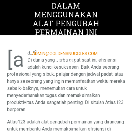
DALAM
MENGGUNAKAN
ALAT PENGUBAH
PERMAINAN INI
JUNE 20, 2026
[a
d_1]
ADMIN@GOLDENSNUGGLES.COM
Di dunia yang serba cepat saat ini, efisiensi
1 TAG
adalah kunci kesuksesan. Baik Anda seorang
profesional yang sibuk, pelajar dengan jadwal padat, atau
hanya seseorang yang ingin memanfaatkan waktu mereka
sebaik-baiknya, menemukan cara untuk
menyederhanakan tugas dan memaksimalkan
produktivitas Anda sangatlah penting. Di situlah Atlas123
berperan.
Atlas123 adalah alat pengubah permainan yang dirancang
untuk membantu Anda memaksimalkan efisiensi di