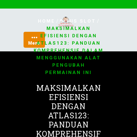
Skip
to
content
/
/
HOME
SITUS SLOT
MAKSIMALKAN
EFISIENSI DENGAN
ATLAS123: PANDUAN
Menu
KOMPREHENSIF DALAM
MENGGUNAKAN ALAT
PENGUBAH
PERMAINAN INI
MAKSIMALKAN
EFISIENSI
DENGAN
ATLAS123:
PANDUAN
KOMPREHENSIF