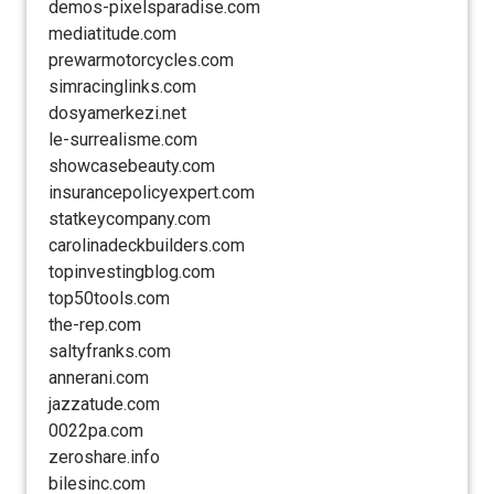
demos-pixelsparadise.com
mediatitude.com
prewarmotorcycles.com
simracinglinks.com
dosyamerkezi.net
le-surrealisme.com
showcasebeauty.com
insurancepolicyexpert.com
statkeycompany.com
carolinadeckbuilders.com
topinvestingblog.com
top50tools.com
the-rep.com
saltyfranks.com
annerani.com
jazzatude.com
0022pa.com
zeroshare.info
bilesinc.com