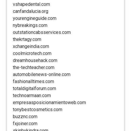
vshapedental.com
canfandalucia.org
yourengineguide.com
nybreakings.com
outstationcabsservices.com
thekrtagy.com
xchangeindia.com
coolmicrotech.com
dreamhousehack.com
the-techteacher.com
automobilenews-online.com
fashionalltimes.com
totaldigitalforum.com
technoarmaan.com
empresasposicionamientoweb.com
tonybestcosmetics.com
buzznc.com
fxjoiner.com
skinbykindra.com