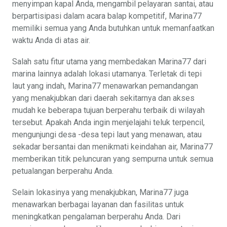
menyimpan kapal Anda, mengambil pelayaran santai, atau
berpartisipasi dalam acara balap kompetitif, Marina77
memiliki semua yang Anda butuhkan untuk memanfaatkan
waktu Anda di atas air.
Salah satu fitur utama yang membedakan Marina77 dari
marina lainnya adalah lokasi utamanya. Terletak di tepi
laut yang indah, Marina77 menawarkan pemandangan
yang menakjubkan dari daerah sekitarnya dan akses
mudah ke beberapa tujuan berperahu terbaik di wilayah
tersebut. Apakah Anda ingin menjelajahi teluk terpencil,
mengunjungi desa -desa tepi laut yang menawan, atau
sekadar bersantai dan menikmati keindahan air, Marina77
memberikan titik peluncuran yang sempurna untuk semua
petualangan berperahu Anda.
Selain lokasinya yang menakjubkan, Marina77 juga
menawarkan berbagai layanan dan fasilitas untuk
meningkatkan pengalaman berperahu Anda. Dari