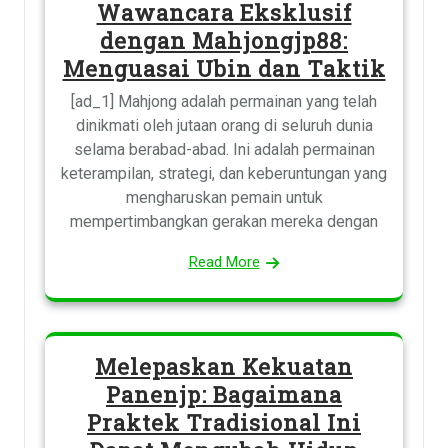
Wawancara Eksklusif
dengan Mahjongjp88:
Menguasai Ubin dan Taktik
[ad_1] Mahjong adalah permainan yang telah
dinikmati oleh jutaan orang di seluruh dunia
selama berabad-abad. Ini adalah permainan
keterampilan, strategi, dan keberuntungan yang
mengharuskan pemain untuk
mempertimbangkan gerakan mereka dengan
Read More
Melepaskan Kekuatan
Panenjp: Bagaimana
Praktek Tradisional Ini