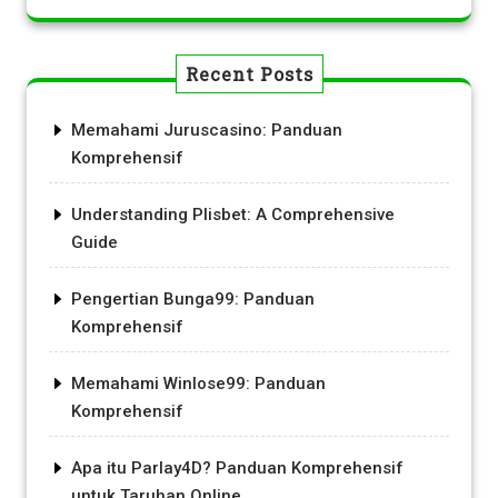
Recent Posts
Memahami Juruscasino: Panduan
Komprehensif
Understanding Plisbet: A Comprehensive
Guide
Pengertian Bunga99: Panduan
Komprehensif
Memahami Winlose99: Panduan
Komprehensif
Apa itu Parlay4D? Panduan Komprehensif
untuk Taruhan Online