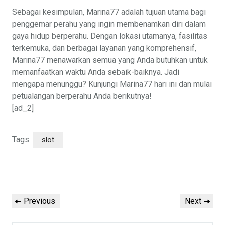
Sebagai kesimpulan, Marina77 adalah tujuan utama bagi
penggemar perahu yang ingin membenamkan diri dalam
gaya hidup berperahu. Dengan lokasi utamanya, fasilitas
terkemuka, dan berbagai layanan yang komprehensif,
Marina77 menawarkan semua yang Anda butuhkan untuk
memanfaatkan waktu Anda sebaik-baiknya. Jadi
mengapa menunggu? Kunjungi Marina77 hari ini dan mulai
petualangan berperahu Anda berikutnya!
[ad_2]
Tags:
slot
Post
navigation
Previous
Next
Previous
Next
Post
Post