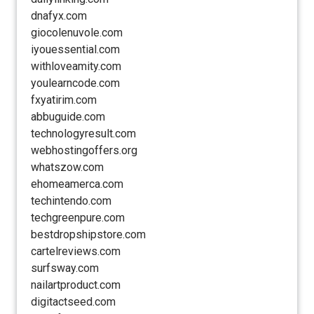
dnafyx.com
giocolenuvole.com
iyouessential.com
withloveamity.com
youlearncode.com
fxyatirim.com
abbuguide.com
technologyresult.com
webhostingoffers.org
whatszow.com
ehomeamerca.com
techintendo.com
techgreenpure.com
bestdropshipstore.com
cartelreviews.com
surfsway.com
nailartproduct.com
digitactseed.com