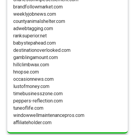
brandfollowmarket.com
weeklyjobnews.com
countyanimalshelter.com
adwebtagging.com
ranksuperior.net
babystepahead.com
destinationoverlooked.com
gamblingamount.com
hillclimbwax.com
hnopse.com
occasionnews.com
lustofmoney.com
timebusinesszone.com
peppers-reflection.com
tuneoflife.com
windowwellmaintenancepros.com
affiliateholder.com