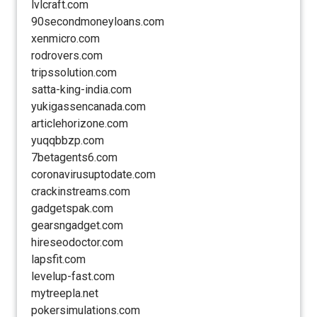
lvlcraft.com
90secondmoneyloans.com
xenmicro.com
rodrovers.com
tripssolution.com
satta-king-india.com
yukigassencanada.com
articlehorizone.com
yuqqbbzp.com
7betagents6.com
coronavirusuptodate.com
crackinstreams.com
gadgetspak.com
gearsngadget.com
hireseodoctor.com
lapsfit.com
levelup-fast.com
mytreepla.net
pokersimulations.com