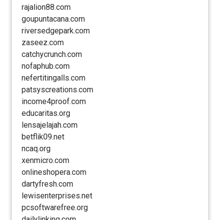
rajalion88.com
goupuntacana.com
riversedgepark.com
zaseez.com
catchycrunch.com
nofaphub.com
nefertitingalls.com
patsyscreations.com
income4proof.com
educaritas.org
lensajelajah.com
betflik09.net
ncaq.org
xenmicro.com
onlineshopera.com
dartyfresh.com
lewisenterprises.net
pcsoftwarefree.org
dailylinking.com