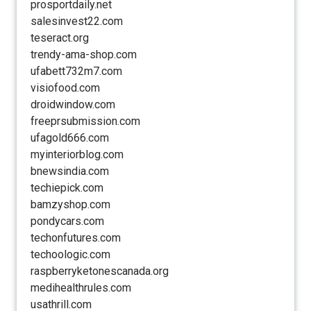
prosportdaily.net
salesinvest22.com
teseract.org
trendy-ama-shop.com
ufabett732m7.com
visiofood.com
droidwindow.com
freeprsubmission.com
ufagold666.com
myinteriorblog.com
bnewsindia.com
techiepick.com
bamzyshop.com
pondycars.com
techonfutures.com
techoologic.com
raspberryketonescanada.org
medihealthrules.com
usathrill.com