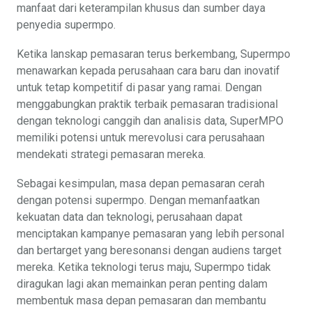
manfaat dari keterampilan khusus dan sumber daya
penyedia supermpo.
Ketika lanskap pemasaran terus berkembang, Supermpo
menawarkan kepada perusahaan cara baru dan inovatif
untuk tetap kompetitif di pasar yang ramai. Dengan
menggabungkan praktik terbaik pemasaran tradisional
dengan teknologi canggih dan analisis data, SuperMPO
memiliki potensi untuk merevolusi cara perusahaan
mendekati strategi pemasaran mereka.
Sebagai kesimpulan, masa depan pemasaran cerah
dengan potensi supermpo. Dengan memanfaatkan
kekuatan data dan teknologi, perusahaan dapat
menciptakan kampanye pemasaran yang lebih personal
dan bertarget yang beresonansi dengan audiens target
mereka. Ketika teknologi terus maju, Supermpo tidak
diragukan lagi akan memainkan peran penting dalam
membentuk masa depan pemasaran dan membantu