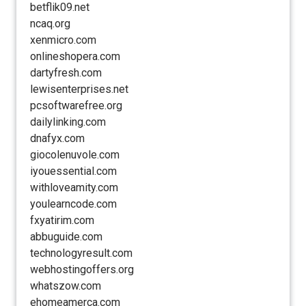
betflik09.net
ncaq.org
xenmicro.com
onlineshopera.com
dartyfresh.com
lewisenterprises.net
pcsoftwarefree.org
dailylinking.com
dnafyx.com
giocolenuvole.com
iyouessential.com
withloveamity.com
youlearncode.com
fxyatirim.com
abbuguide.com
technologyresult.com
webhostingoffers.org
whatszow.com
ehomeamerca.com