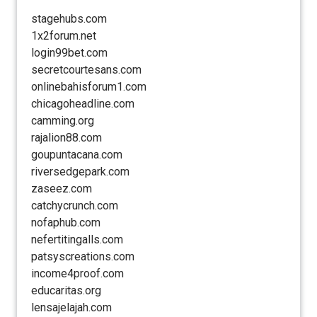
stagehubs.com
1x2forum.net
login99bet.com
secretcourtesans.com
onlinebahisforum1.com
chicagoheadline.com
camming.org
rajalion88.com
goupuntacana.com
riversedgepark.com
zaseez.com
catchycrunch.com
nofaphub.com
nefertitingalls.com
patsyscreations.com
income4proof.com
educaritas.org
lensajelajah.com