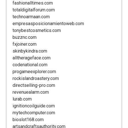
fashionalltimes.com
totaldigitalforum.com
technoarmaan.com
empresasposicionamientoweb.com
tonybestcosmetics.com
buzznc.com
fxjoiner.com
skinbykindra.com
alltherageface.com
codenational.com
progameexplorer.com
rockislandroastery.com
directselling-pro.com
revenuealarm.com
lurab.com
ignitioncoilguide.com
mytechcomputer.com
bioslot168.com
artsandcraftsauthority.com