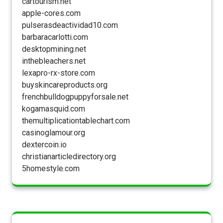
cartourism.net
apple-cores.com
pulserasdeactividad10.com
barbaracarlotti.com
desktopmining.net
inthebleachers.net
lexapro-rx-store.com
buyskincareproducts.org
frenchbulldogpuppyforsale.net
kogamasquid.com
themultiplicationtablechart.com
casinoglamour.org
dextercoin.io
christianarticledirectory.org
5homestyle.com