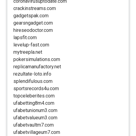
coronavirusuptodate.com
crackinstreams.com
gadgetspak.com
gearsngadget.com
hireseodoctor.com
lapsfit.com
levelup-fast.com
mytreepla.net
pokersimulations.com
replicamanufactory.net
rezultate-loto.info
splendifulous.com
sportsrecords4u.com
topceleberites.com
ufabetting8m4.com
ufabetunionum3.com
ufabetvalueum3.com
ufabetvaultm7.com
ufabetvillageum7.com