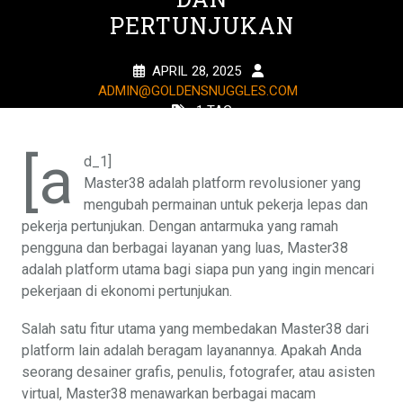
PERTUNJUKAN
APRIL 28, 2025
ADMIN@GOLDENSNUGGLES.COM
1 TAG
[a
d_1]
Master38 adalah platform revolusioner yang
mengubah permainan untuk pekerja lepas dan
pekerja pertunjukan. Dengan antarmuka yang ramah
pengguna dan berbagai layanan yang luas, Master38
adalah platform utama bagi siapa pun yang ingin mencari
pekerjaan di ekonomi pertunjukan.
Salah satu fitur utama yang membedakan Master38 dari
platform lain adalah beragam layanannya. Apakah Anda
seorang desainer grafis, penulis, fotografer, atau asisten
virtual, Master38 menawarkan berbagai macam