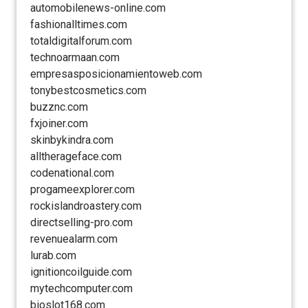
automobilenews-online.com
fashionalltimes.com
totaldigitalforum.com
technoarmaan.com
empresasposicionamientoweb.com
tonybestcosmetics.com
buzznc.com
fxjoiner.com
skinbykindra.com
alltherageface.com
codenational.com
progameexplorer.com
rockislandroastery.com
directselling-pro.com
revenuealarm.com
lurab.com
ignitioncoilguide.com
mytechcomputer.com
bioslot168.com