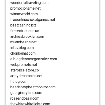
wonderfultraveling.com
promocioname.net
wimaxworld.com
freeonlinecricketgames.net
bestcashing.biz
firerestrictions.us
archiesbrooklyn.com
muambeiros.net
infozblog.com
chonbaihat.com
elblogdeoscargonzalez.com
webpromote.net
steroids-store.co
arteydecoracion.net
fithog.com
bestlaptopbestmonitor.com
georginaryland.com
roseandbasil.com
thewhitewhitelights.com