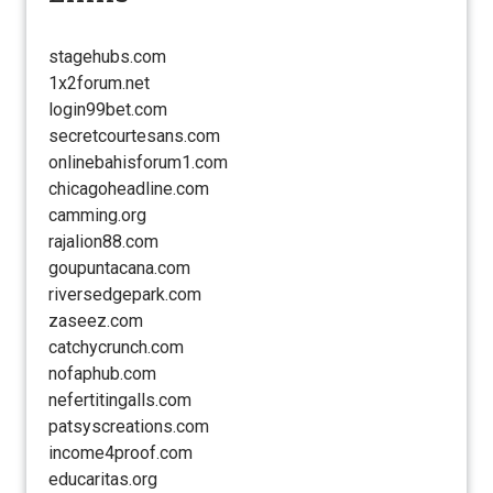
stagehubs.com
1x2forum.net
login99bet.com
secretcourtesans.com
onlinebahisforum1.com
chicagoheadline.com
camming.org
rajalion88.com
goupuntacana.com
riversedgepark.com
zaseez.com
catchycrunch.com
nofaphub.com
nefertitingalls.com
patsyscreations.com
income4proof.com
educaritas.org