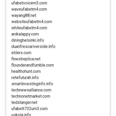
ufabetvoicem3.com
waveufabetm4.com
wayang88.net
websiteufabetm4.com
whiteufabetm4.com
anikalappy.com
dininghelsinki.info
duanfrescariverside.info
etilerx.com
finestreplica.net
flounderandfumble.com
healthohunt.com
retefuturah.info
smartinvestinginfo.info
technewsalliance.com
technonetmarket.com
tedstanger.net
ufabett732um3.com
uskola.info