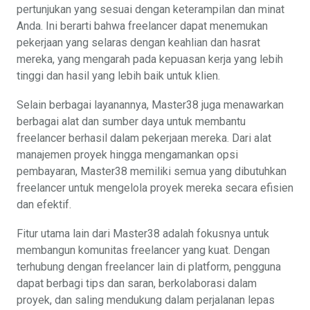
pertunjukan yang sesuai dengan keterampilan dan minat
Anda. Ini berarti bahwa freelancer dapat menemukan
pekerjaan yang selaras dengan keahlian dan hasrat
mereka, yang mengarah pada kepuasan kerja yang lebih
tinggi dan hasil yang lebih baik untuk klien.
Selain berbagai layanannya, Master38 juga menawarkan
berbagai alat dan sumber daya untuk membantu
freelancer berhasil dalam pekerjaan mereka. Dari alat
manajemen proyek hingga mengamankan opsi
pembayaran, Master38 memiliki semua yang dibutuhkan
freelancer untuk mengelola proyek mereka secara efisien
dan efektif.
Fitur utama lain dari Master38 adalah fokusnya untuk
membangun komunitas freelancer yang kuat. Dengan
terhubung dengan freelancer lain di platform, pengguna
dapat berbagi tips dan saran, berkolaborasi dalam
proyek, dan saling mendukung dalam perjalanan lepas