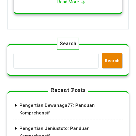
Read More
Search
Search
Recent Posts
Pengertian Dewanaga77: Panduan
Komprehensif
Pengertian Jeniustoto: Panduan
Komprehensif