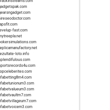
crackinstreams.com
gadgetspak.com
gearsngadget.com
hireseodoctor.com
lapsfit.com
levelup-fast.com
mytreepla.net
pokersimulations.com
replicamanufactory.net
rezultate-loto.info
splendifulous.com
sportsrecords4u.com
topceleberites.com
ufabetting8m4.com
ufabetunionum3.com
ufabetvalueum3.com
ufabetvaultm7.com
ufabetvillageum7.com
ufabetvoicem3.com