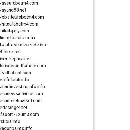
waveufabetm4.com
wayang88.net
websiteufabetm4.com
whiteufabetm4.com
anikalappy.com
dininghelsinki.info
duanfrescariverside.info
etilerx.com
finestreplica.net
flounderandfumble.com
healthohunt.com
retefuturah.info
smartinvestinginfo.info
technewsalliance.com
technonetmarket.com
tedstanger.net
ufabett732um3.com
uskola.info
wagonpaints.info