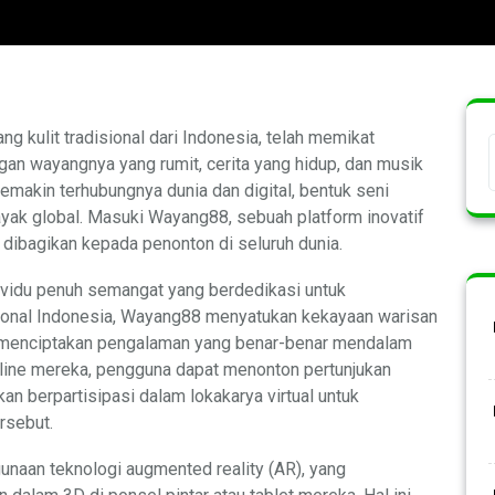
ng kulit tradisional dari Indonesia, telah memikat
n wayangnya yang rumit, cerita yang hidup, dan musik
makin terhubungnya dunia dan digital, bentuk seni
yak global. Masuki Wayang88, sebuah platform inovatif
 dibagikan kepada penonton di seluruh dunia.
individu penuh semangat yang berdedikasi untuk
ional Indonesia, Wayang88 menyatukan kekayaan warisan
k menciptakan pengalaman yang benar-benar mendalam
nline mereka, pengguna dapat menonton pertunjukan
an berpartisipasi dalam lokakarya virtual untuk
ersebut.
unaan teknologi augmented reality (AR), yang