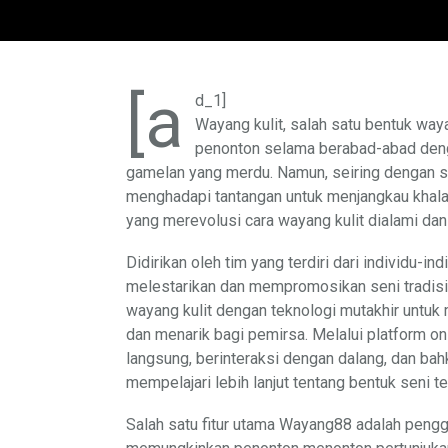
[a
d_1]
Wayang kulit, salah satu bentuk waya
penonton selama berabad-abad denga
gamelan yang merdu. Namun, seiring dengan se
menghadapi tantangan untuk menjangkau khala
yang merevolusi cara wayang kulit dialami dan
Didirikan oleh tim yang terdiri dari individu-
melestarikan dan mempromosikan seni tradis
wayang kulit dengan teknologi mutakhir untu
dan menarik bagi pemirsa. Melalui platform o
langsung, berinteraksi dengan dalang, dan bahk
mempelajari lebih lanjut tentang bentuk seni t
Salah satu fitur utama Wayang88 adalah pengg