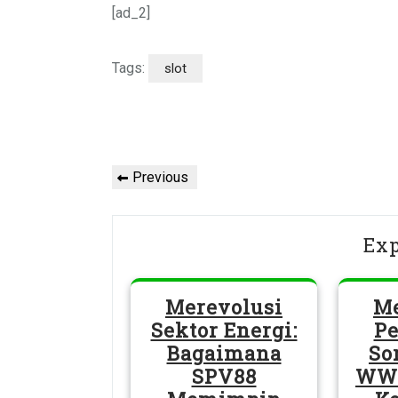
[ad_2]
Tags:
slot
Post
Previous
navigation
Previous
Post
Exp
Merevolusi
M
Sektor Energi:
Pe
Bagaimana
So
SPV88
WWB