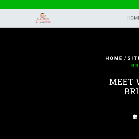
Skip
to
content
HOM
/
HOME
SIT
BR
MEET 
BR