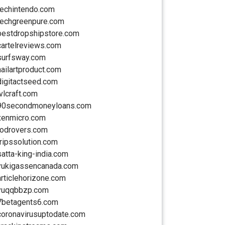
techintendo.com
techgreenpure.com
bestdropshipstore.com
cartelreviews.com
surfsway.com
nailartproduct.com
digitactseed.com
lvlcraft.com
90secondmoneyloans.com
xenmicro.com
rodrovers.com
tripssolution.com
satta-king-india.com
yukigassencanada.com
articlehorizone.com
yuqqbbzp.com
7betagents6.com
coronavirusuptodate.com