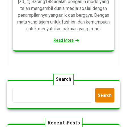
[ad_1] Sarang188 adalah pengaruh mode yang
telah mengambil dunia media sosial dengan
penampilannya yang unik dan bergaya. Dengan
mata yang tajam untuk fashion dan kemampuan
untuk menyatukan pakaian yang trendi
Read More
Search
Search
Recent Posts