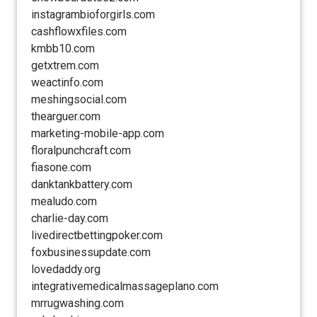
instagrambioforgirls.com
cashflowxfiles.com
kmbb10.com
getxtrem.com
weactinfo.com
meshingsocial.com
thearguer.com
marketing-mobile-app.com
floralpunchcraft.com
fiasone.com
danktankbattery.com
mealudo.com
charlie-day.com
livedirectbettingpoker.com
foxbusinessupdate.com
lovedaddy.org
integrativemedicalmassageplano.com
mrrugwashing.com