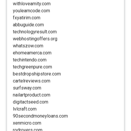
withloveamity.com
youlearncode.com
fxyatirim.com
abbuguide.com
technologyresult.com
webhostingoffers.org
whatszow.com
ehomeamerca.com
techintendo.com
techgreenpure.com
bestdropshipstore.com
cartelreviews.com
surfsway.com
nailartproduct.com
digitactseed.com
lvlcraft.com
90secondmoneyloans.com
xenmicro.com
rodrovers.com