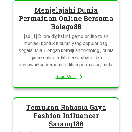
Menjelajahi Dunia
Permainan Online Bersama
Bolago88
[ad_1] Di era digital ini, game online telah
menjadi bentuk hiburan yang populer bagi
segala usia. Dengan kemajuan teknologi, dunia
game online telah berkembang dan
menawarkan beragam pilihan permainan, mulai
Read More
Temukan Rahasia Gaya
Fashion Influencer
Sarang188