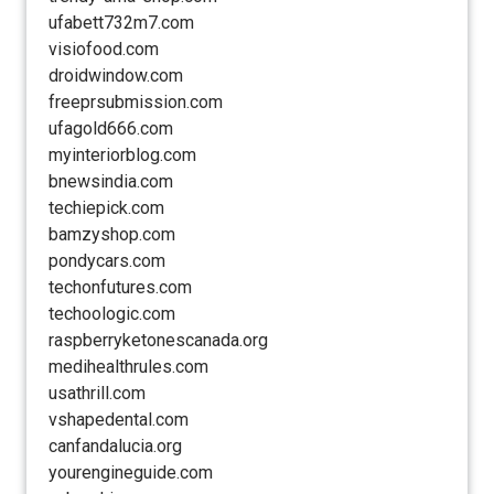
ufabett732m7.com
visiofood.com
droidwindow.com
freeprsubmission.com
ufagold666.com
myinteriorblog.com
bnewsindia.com
techiepick.com
bamzyshop.com
pondycars.com
techonfutures.com
techoologic.com
raspberryketonescanada.org
medihealthrules.com
usathrill.com
vshapedental.com
canfandalucia.org
yourengineguide.com