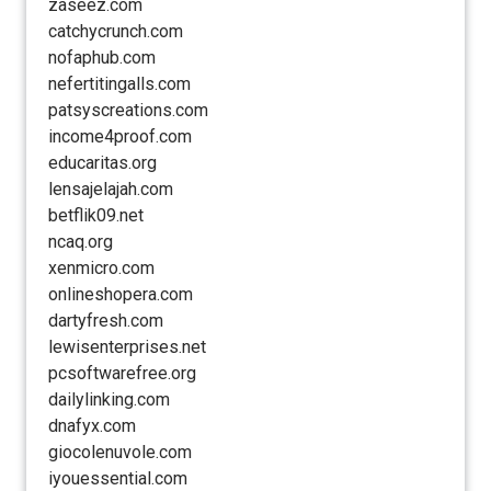
zaseez.com
catchycrunch.com
nofaphub.com
nefertitingalls.com
patsyscreations.com
income4proof.com
educaritas.org
lensajelajah.com
betflik09.net
ncaq.org
xenmicro.com
onlineshopera.com
dartyfresh.com
lewisenterprises.net
pcsoftwarefree.org
dailylinking.com
dnafyx.com
giocolenuvole.com
iyouessential.com