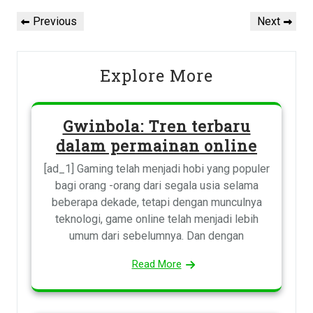
Post
navigation
Previous
Next
Previous
Next
Post
Post
Explore More
Gwinbola: Tren terbaru
dalam permainan online
[ad_1] Gaming telah menjadi hobi yang populer
bagi orang -orang dari segala usia selama
beberapa dekade, tetapi dengan munculnya
teknologi, game online telah menjadi lebih
umum dari sebelumnya. Dan dengan
Read More