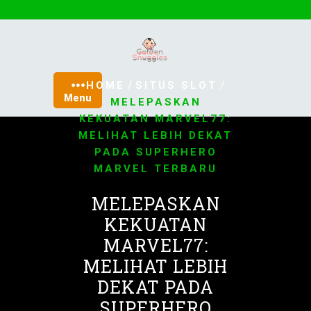
Skip
to
content
/
/
HOME
SITUS SLOT
Menu
MELEPASKAN
KEKUATAN MARVEL77:
MELIHAT LEBIH DEKAT
PADA SUPERHERO
MARVEL TERBARU
MELEPASKAN
KEKUATAN
MARVEL77:
MELIHAT LEBIH
DEKAT PADA
SUPERHERO