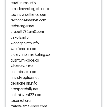
retefuturah.info
smartinvestinginfo.info
technewsalliance.com
technonetmarket.com
tedstanger.net
ufabett732um3.com
uskola.info
wagonpaints.info
waitfornext.com
clearvisionmarketing.co
quantum-code.co
whatnews.me
final-dream.com
finest-replica.net
gestioneinh.info
prosportdaily.net
salesinvest22.com
teseract.org
trendy-ama-shop.com