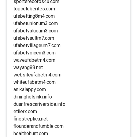
sportsrecords4u.com
topceleberites.com
ufabetting8m4.com
ufabetunionum3.com
ufabetvalueum3.com
ufabetvaultm7.com
ufabetvillageum7.com
ufabetvoicem3.com
waveufabetm4.com
wayang88.net
websiteufabetm4.com
whiteufabetm4.com
anikalappy.com
dininghelsinki.info
duanfrescariverside.info
etilerx.com
finestreplica.net
flounderandfumble.com
healthohunt.com