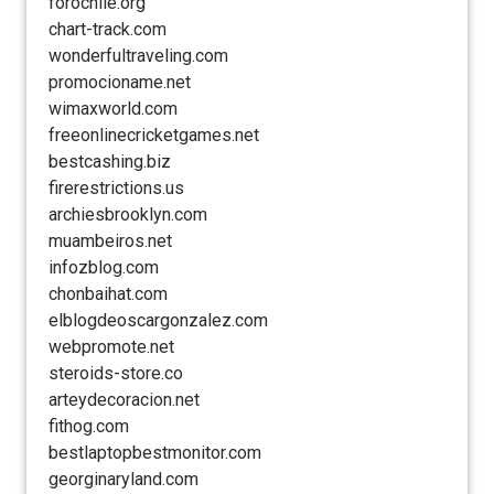
forochile.org
chart-track.com
wonderfultraveling.com
promocioname.net
wimaxworld.com
freeonlinecricketgames.net
bestcashing.biz
firerestrictions.us
archiesbrooklyn.com
muambeiros.net
infozblog.com
chonbaihat.com
elblogdeoscargonzalez.com
webpromote.net
steroids-store.co
arteydecoracion.net
fithog.com
bestlaptopbestmonitor.com
georginaryland.com