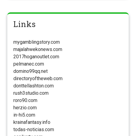
Links
mygamblingstory.com
majalahwekonews.com
2017hoganoutlet.com
pelmanec.com
domino99qq.net
directoryoftheweb.com
donttellashton.com
rush3studio.com
roro90.com
herzio.com
in-hi5.com
krainafantasy.info
todas-noticias.com