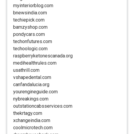
myinteriorblog.com
bnewsindia.com
techiepick.com
bamzyshop.com
pondycars.com
techonfutures.com
techoologic.com
raspberryketonescanada.org
medihealthrules.com
usathrill.com
vshapedental.com
canfandalucia.org
yourengineguide.com
nybreakings.com
outstationcabsservices.com
thekrtagy.com
xchangeindia.com
coolmicrotech.com