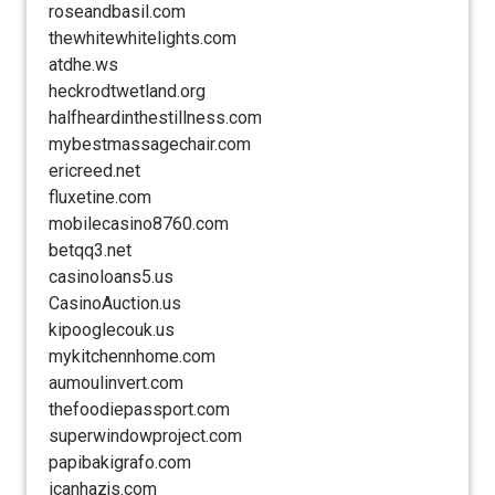
roseandbasil.com
thewhitewhitelights.com
atdhe.ws
heckrodtwetland.org
halfheardinthestillness.com
mybestmassagechair.com
ericreed.net
fluxetine.com
mobilecasino8760.com
betqq3.net
casinoloans5.us
CasinoAuction.us
kipooglecouk.us
mykitchennhome.com
aumoulinvert.com
thefoodiepassport.com
superwindowproject.com
papibakigrafo.com
icanhazjs.com