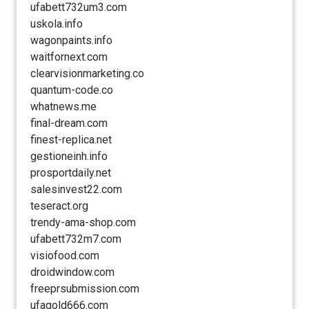
ufabett732um3.com
uskola.info
wagonpaints.info
waitfornext.com
clearvisionmarketing.co
quantum-code.co
whatnews.me
final-dream.com
finest-replica.net
gestioneinh.info
prosportdaily.net
salesinvest22.com
teseract.org
trendy-ama-shop.com
ufabett732m7.com
visiofood.com
droidwindow.com
freeprsubmission.com
ufagold666.com