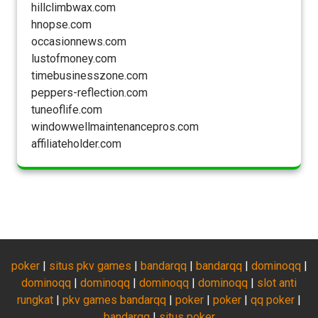
hillclimbwax.com
hnopse.com
occasionnews.com
lustofmoney.com
timebusinesszone.com
peppers-reflection.com
tuneoflife.com
windowwellmaintenancepros.com
affiliateholder.com
poker
|
situs pkv games
|
bandarqq
|
bandarqq
|
dominoqq
|
dominoqq
|
dominoqq
|
dominoqq
|
dominoqq
|
slot anti
rungkat
|
pkv games bandarqq
|
poker
|
poker
|
qq poker
|
bandarqq
|
situs poker