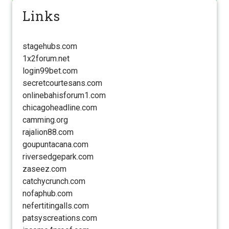
Links
stagehubs.com
1x2forum.net
login99bet.com
secretcourtesans.com
onlinebahisforum1.com
chicagoheadline.com
camming.org
rajalion88.com
goupuntacana.com
riversedgepark.com
zaseez.com
catchycrunch.com
nofaphub.com
nefertitingalls.com
patsyscreations.com