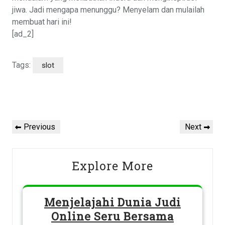
jiwa. Jadi mengapa menunggu? Menyelam dan mulailah
membuat hari ini!
[ad_2]
Tags:
slot
Post
navigation
Previous
Next
Previous
Next
Post
Post
Explore More
Menjelajahi Dunia Judi
Online Seru Bersama