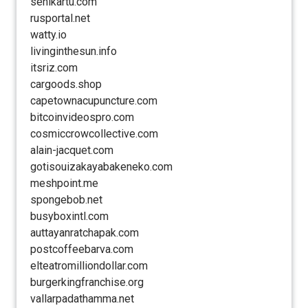
senikartu.com
rusportal.net
watty.io
livinginthesun.info
itsriz.com
cargoods.shop
capetownacupuncture.com
bitcoinvideospro.com
cosmiccrowcollective.com
alain-jacquet.com
gotisouizakayabakeneko.com
meshpoint.me
spongebob.net
busyboxintl.com
auttayanratchapak.com
postcoffeebarva.com
elteatromilliondollar.com
burgerkingfranchise.org
vallarpadathamma.net