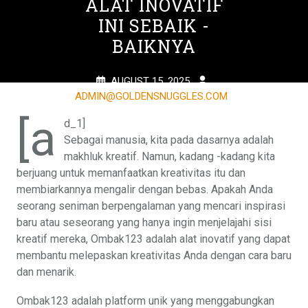
ALAT INOVATIF
INI SEBAIK -
BAIKNYA
AUGUST 15, 2025
ADMIN@GOLDENSNUGGLES.COM
1 TAG
[a
d_1]
Sebagai manusia, kita pada dasarnya adalah
makhluk kreatif. Namun, kadang -kadang kita
berjuang untuk memanfaatkan kreativitas itu dan
membiarkannya mengalir dengan bebas. Apakah Anda
seorang seniman berpengalaman yang mencari inspirasi
baru atau seseorang yang hanya ingin menjelajahi sisi
kreatif mereka, Ombak123 adalah alat inovatif yang dapat
membantu melepaskan kreativitas Anda dengan cara baru
dan menarik.
Ombak123 adalah platform unik yang menggabungkan