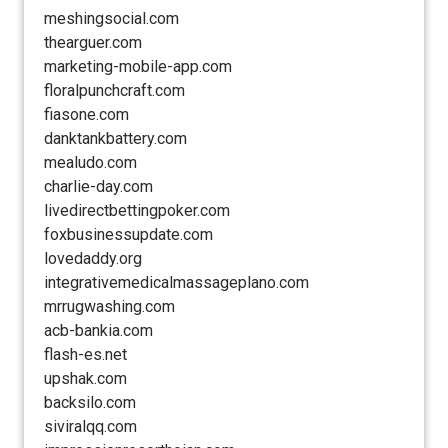
meshingsocial.com
thearguer.com
marketing-mobile-app.com
floralpunchcraft.com
fiasone.com
danktankbattery.com
mealudo.com
charlie-day.com
livedirectbettingpoker.com
foxbusinessupdate.com
lovedaddy.org
integrativemedicalmassageplano.com
mrrugwashing.com
acb-bankia.com
flash-es.net
upshak.com
backsilo.com
siviralqq.com