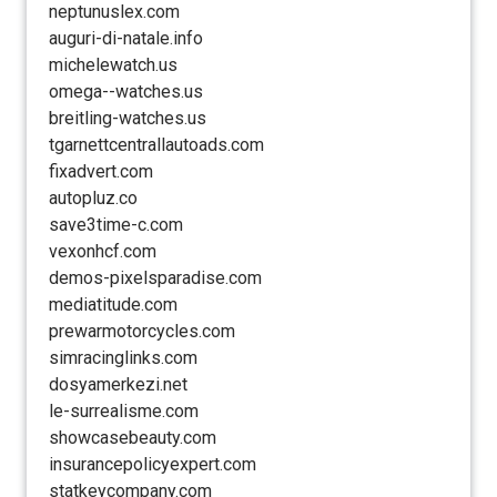
neptunuslex.com
auguri-di-natale.info
michelewatch.us
omega--watches.us
breitling-watches.us
tgarnettcentrallautoads.com
fixadvert.com
autopluz.co
save3time-c.com
vexonhcf.com
demos-pixelsparadise.com
mediatitude.com
prewarmotorcycles.com
simracinglinks.com
dosyamerkezi.net
le-surrealisme.com
showcasebeauty.com
insurancepolicyexpert.com
statkeycompany.com