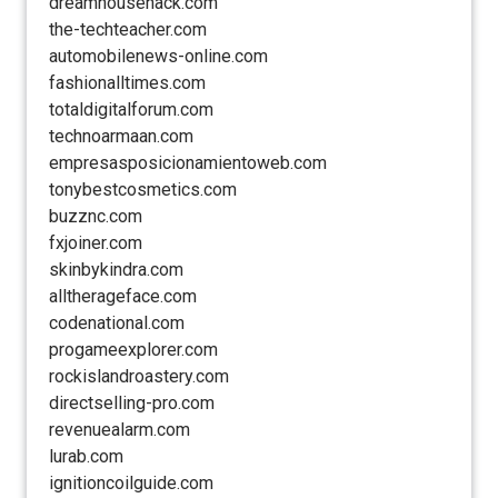
dreamhousehack.com
the-techteacher.com
automobilenews-online.com
fashionalltimes.com
totaldigitalforum.com
technoarmaan.com
empresasposicionamientoweb.com
tonybestcosmetics.com
buzznc.com
fxjoiner.com
skinbykindra.com
alltherageface.com
codenational.com
progameexplorer.com
rockislandroastery.com
directselling-pro.com
revenuealarm.com
lurab.com
ignitioncoilguide.com