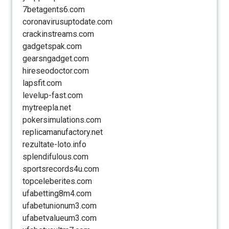
7betagents6.com
coronavirusuptodate.com
crackinstreams.com
gadgetspak.com
gearsngadget.com
hireseodoctor.com
lapsfit.com
levelup-fast.com
mytreepla.net
pokersimulations.com
replicamanufactory.net
rezultate-loto.info
splendifulous.com
sportsrecords4u.com
topceleberites.com
ufabetting8m4.com
ufabetunionum3.com
ufabetvalueum3.com