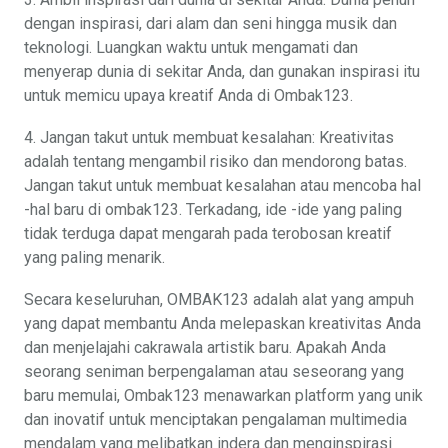
dengan inspirasi, dari alam dan seni hingga musik dan
teknologi. Luangkan waktu untuk mengamati dan
menyerap dunia di sekitar Anda, dan gunakan inspirasi itu
untuk memicu upaya kreatif Anda di Ombak123.
4. Jangan takut untuk membuat kesalahan: Kreativitas
adalah tentang mengambil risiko dan mendorong batas.
Jangan takut untuk membuat kesalahan atau mencoba hal
-hal baru di ombak123. Terkadang, ide -ide yang paling
tidak terduga dapat mengarah pada terobosan kreatif
yang paling menarik.
Secara keseluruhan, OMBAK123 adalah alat yang ampuh
yang dapat membantu Anda melepaskan kreativitas Anda
dan menjelajahi cakrawala artistik baru. Apakah Anda
seorang seniman berpengalaman atau seseorang yang
baru memulai, Ombak123 menawarkan platform yang unik
dan inovatif untuk menciptakan pengalaman multimedia
mendalam yang melibatkan indera dan menginspirasi