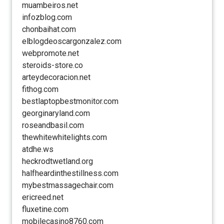
muambeiros.net
infozblog.com
chonbaihat.com
elblogdeoscargonzalez.com
webpromote.net
steroids-store.co
arteydecoracion.net
fithog.com
bestlaptopbestmonitor.com
georginaryland.com
roseandbasil.com
thewhitewhitelights.com
atdhe.ws
heckrodtwetland.org
halfheardinthestillness.com
mybestmassagechair.com
ericreed.net
fluxetine.com
mobilecasino8760.com