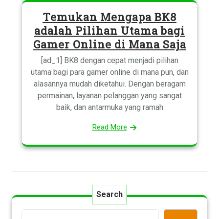
Temukan Mengapa BK8
adalah Pilihan Utama bagi
Gamer Online di Mana Saja
[ad_1] BK8 dengan cepat menjadi pilihan
utama bagi para gamer online di mana pun, dan
alasannya mudah diketahui. Dengan beragam
permainan, layanan pelanggan yang sangat
baik, dan antarmuka yang ramah
Read More
Search