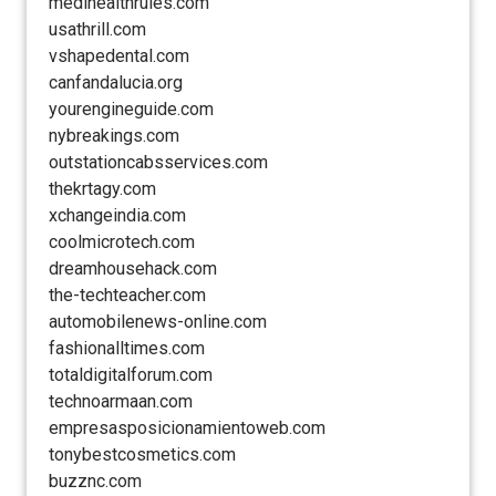
medihealthrules.com
usathrill.com
vshapedental.com
canfandalucia.org
yourengineguide.com
nybreakings.com
outstationcabsservices.com
thekrtagy.com
xchangeindia.com
coolmicrotech.com
dreamhousehack.com
the-techteacher.com
automobilenews-online.com
fashionalltimes.com
totaldigitalforum.com
technoarmaan.com
empresasposicionamientoweb.com
tonybestcosmetics.com
buzznc.com