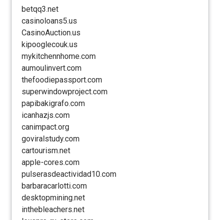
betqq3.net
casinoloans5.us
CasinoAuction.us
kipooglecouk.us
mykitchennhome.com
aumoulinvert.com
thefoodiepassport.com
superwindowproject.com
papibakigrafo.com
icanhazjs.com
canimpact.org
goviralstudy.com
cartourism.net
apple-cores.com
pulserasdeactividad10.com
barbaracarlotti.com
desktopmining.net
inthebleachers.net