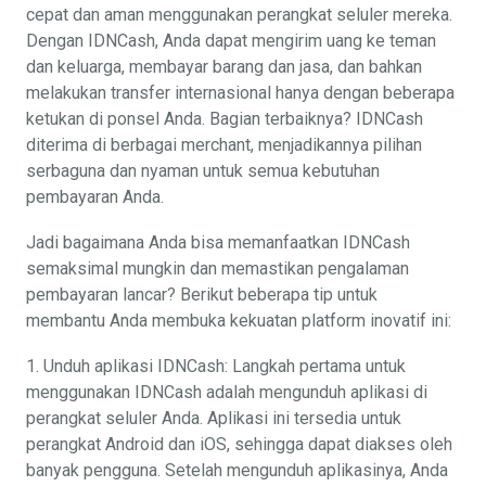
cepat dan aman menggunakan perangkat seluler mereka.
Dengan IDNCash, Anda dapat mengirim uang ke teman
dan keluarga, membayar barang dan jasa, dan bahkan
melakukan transfer internasional hanya dengan beberapa
ketukan di ponsel Anda. Bagian terbaiknya? IDNCash
diterima di berbagai merchant, menjadikannya pilihan
serbaguna dan nyaman untuk semua kebutuhan
pembayaran Anda.
Jadi bagaimana Anda bisa memanfaatkan IDNCash
semaksimal mungkin dan memastikan pengalaman
pembayaran lancar? Berikut beberapa tip untuk
membantu Anda membuka kekuatan platform inovatif ini:
1. Unduh aplikasi IDNCash: Langkah pertama untuk
menggunakan IDNCash adalah mengunduh aplikasi di
perangkat seluler Anda. Aplikasi ini tersedia untuk
perangkat Android dan iOS, sehingga dapat diakses oleh
banyak pengguna. Setelah mengunduh aplikasinya, Anda