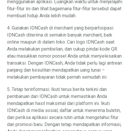
menggunakan aplikasi. Luangkan waktu untuk menjelajahi
fitur-fitur ini dan lihat bagaimana fitur-fitur tersebut dapat
membuat hidup Anda lebih mudah.
4. Gunakan IDNCash di merchant yang berpartisipasi:
IDNCash diterima di semakin banyak merchant, baik
online maupun di dalam toko. Cari logo IDNCash saat
Anda melakukan pembelian, dan cukup pindai kode QR
atau masukkan nomor ponsel Anda untuk menyelesaikan
transaksi. Dengan IDNCash, Anda tidak perlu lagi antrean
panjang dan kesulitan mendapatkan uang tunai –
melakukan pembayaran tidak pernah semudah ini.
5. Tetap terinformasi: Ikuti terus berita terkini dan
pembaruan dari IDNCash untuk memastikan Anda
mendapatkan hasil maksimal dari platform ini. Ikuti
IDNCash di media sosial, daftar untuk menerima buletin,
dan periksa aplikasi secara rutin untuk mengetahui fitur
dan promosi baru. Dengan tetap mendapatkan informasi,