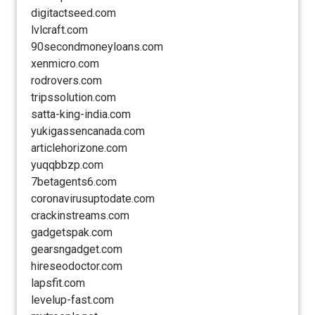
digitactseed.com
lvlcraft.com
90secondmoneyloans.com
xenmicro.com
rodrovers.com
tripssolution.com
satta-king-india.com
yukigassencanada.com
articlehorizone.com
yuqqbbzp.com
7betagents6.com
coronavirusuptodate.com
crackinstreams.com
gadgetspak.com
gearsngadget.com
hireseodoctor.com
lapsfit.com
levelup-fast.com