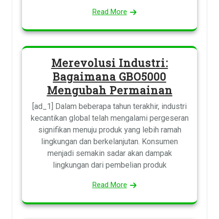
Read More
Merevolusi Industri:
Bagaimana GBO5000
Mengubah Permainan
[ad_1] Dalam beberapa tahun terakhir, industri
kecantikan global telah mengalami pergeseran
signifikan menuju produk yang lebih ramah
lingkungan dan berkelanjutan. Konsumen
menjadi semakin sadar akan dampak
lingkungan dari pembelian produk
Read More