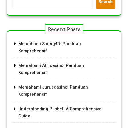
Search
Recent Posts
Memahami Saung4D: Panduan
Komprehensif
Memahami Ahlicasino: Panduan
Komprehensif
Memahami Juruscasino: Panduan
Komprehensif
Understanding Plisbet: A Comprehensive
Guide