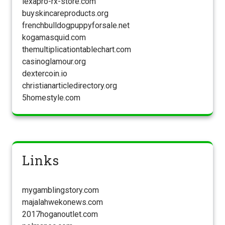
lexapro-rx-store.com
buyskincareproducts.org
frenchbulldogpuppyforsale.net
kogamasquid.com
themultiplicationtablechart.com
casinoglamour.org
dextercoin.io
christianarticledirectory.org
5homestyle.com
Links
mygamblingstory.com
majalahwekonews.com
2017hoganoutlet.com