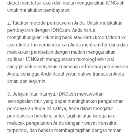
dapat mendaftar akun dan mulai menggunakan IDNCash
untuk melakukan pembayaran.
2. Tautkan metode pembayaran Anda: Untuk melakukan
pembayaran dengan IDNCash, Anda harus
menghubungkan rekening bank atau kartu kredit/debit ke
akun Anda. Ini memungkinkan Anda mentransfer dana dan
melakukan pembelian dengan mudah menggunakan
aplikasi. IDNCash menggunakan teknologi enkripsi
canggih untuk menjamin keamanan informasi pembayaran
Anda, sehingga Anda dapat yakin bahwa transaksi Anda
aman dan terjamin.
3. Jelajahi fitur-fiturnya: IDNCash menawarkan
serangkaian fitur yang dapat meningkatkan pengalaman
pembayaran Anda. Misalnya, Anda dapat mengatur
pembayaran berulang untuk tagihan atau langganan,
melacak pengeluaran Anda dengan riwayat transaksi
terperinci, dan bahkan membagi tagihan dengan teman