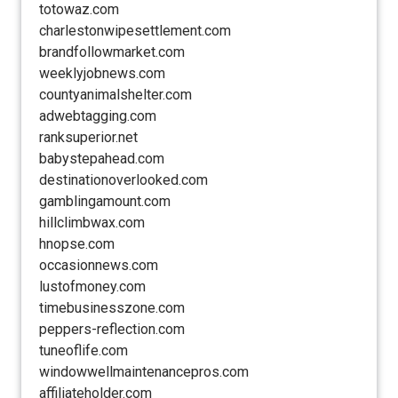
totowaz.com
charlestonwipesettlement.com
brandfollowmarket.com
weeklyjobnews.com
countyanimalshelter.com
adwebtagging.com
ranksuperior.net
babystepahead.com
destinationoverlooked.com
gamblingamount.com
hillclimbwax.com
hnopse.com
occasionnews.com
lustofmoney.com
timebusinesszone.com
peppers-reflection.com
tuneoflife.com
windowwellmaintenancepros.com
affiliateholder.com