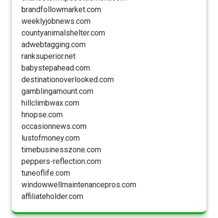
brandfollowmarket.com
weeklyjobnews.com
countyanimalshelter.com
adwebtagging.com
ranksuperior.net
babystepahead.com
destinationoverlooked.com
gamblingamount.com
hillclimbwax.com
hnopse.com
occasionnews.com
lustofmoney.com
timebusinesszone.com
peppers-reflection.com
tuneoflife.com
windowwellmaintenancepros.com
affiliateholder.com