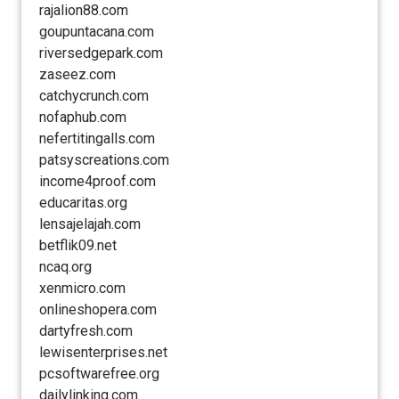
rajalion88.com
goupuntacana.com
riversedgepark.com
zaseez.com
catchycrunch.com
nofaphub.com
nefertitingalls.com
patsyscreations.com
income4proof.com
educaritas.org
lensajelajah.com
betflik09.net
ncaq.org
xenmicro.com
onlineshopera.com
dartyfresh.com
lewisenterprises.net
pcsoftwarefree.org
dailylinking.com