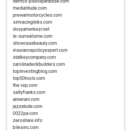
demos-pixelsparadise.com
mediatitude.com
prewarmotorcycles.com
simracinglinks.com
dosyamerkezi.net
le-surrealisme.com
showcasebeauty.com
insurancepolicyexpert.com
statkeycompany.com
carolinadeckbuilders.com
topinvestingblog.com
top50tools.com
the-rep.com
saltyfranks.com
annerani.com
jazzatude.com
0022pa.com
zeroshare.info
bilesinc.com