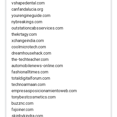
vshapedental.com
canfandalucia.org
yourengineguide.com
nybreakings.com
outstationcabsservices.com
thekrtagy.com
xchangeindia.com
coolmicrotech.com
dreamhousehack.com
the-techteacher.com
automobilenews-online.com
fashionalltimes.com
totaldigitalforum.com
technoarmaan.com
empresasposicionamientoweb.com
tonybestcosmetics.com
buzznc.com
fxjoiner.com
skinbykindra.com