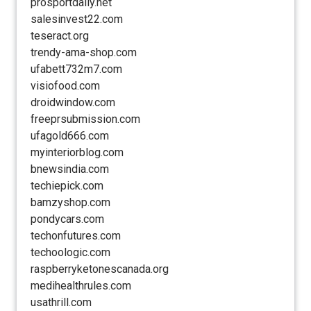
prosportdaily.net
salesinvest22.com
teseract.org
trendy-ama-shop.com
ufabett732m7.com
visiofood.com
droidwindow.com
freeprsubmission.com
ufagold666.com
myinteriorblog.com
bnewsindia.com
techiepick.com
bamzyshop.com
pondycars.com
techonfutures.com
techoologic.com
raspberryketonescanada.org
medihealthrules.com
usathrill.com