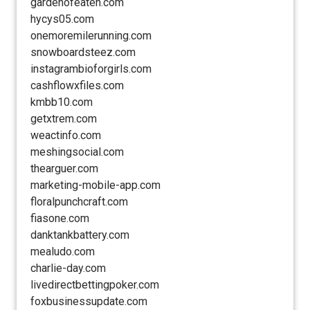
gardenofeaten.com
hycys05.com
onemoremilerunning.com
snowboardsteez.com
instagrambioforgirls.com
cashflowxfiles.com
kmbb10.com
getxtrem.com
weactinfo.com
meshingsocial.com
thearguer.com
marketing-mobile-app.com
floralpunchcraft.com
fiasone.com
danktankbattery.com
mealudo.com
charlie-day.com
livedirectbettingpoker.com
foxbusinessupdate.com