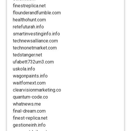
finestreplica.net
flounderandfumble.com
healthohunt.com
retefuturah.info
smartinvestinginfo.info
technewsalliance.com
technonetmarket.com
tedstanger.net
ufabett732um3.com
uskola.info
wagonpaints.info
waitfornext.com
clearvisionmarketing.co
quantum-code.co
whatnews.me
final-dream.com
finest-replica.net
gestioneinh.info