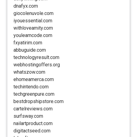
dnafyx.com
giocolenuvole.com
iyouessential.com
withloveamity.com
youlearncode.com
fxyatirim.com
abbuguide.com
technologyresult.com
webhostingoffers.org
whatszow.com
ehomeamerca.com
techintendo.com
techgreenpure.com
bestdropshipstore.com
cartelreviews.com
surfsway.com
nailartproduct.com
digitactseed.com