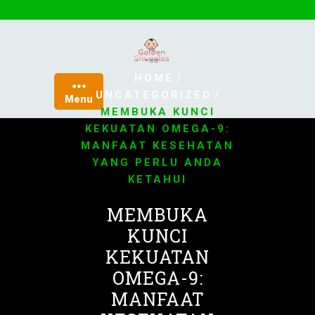
Skip
to
content
/
HOME
/
UNCATEGORIZED
Menu
MEMBUKA KUNCI
KEKUATAN OMEGA-9:
MANFAAT KESEHATAN
YANG PERLU ANDA
KETAHUI
MEMBUKA
KUNCI
KEKUATAN
OMEGA-9:
MANFAAT