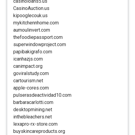
casinoloans5.us
CasinoAuction.us
kipooglecouk.us
mykitchennhome.com
aumoulinvert.com
thefoodiepassport.com
superwindowproject.com
papibakigrafo.com
icanhazjs.com
canimpact.org
goviralstudy.com
cartourism.net
apple-cores.com
pulserasdeactividad10.com
barbaracarlotti.com
desktopmining.net
inthebleachers.net
lexapro-rx-store.com
buyskincareproducts.org