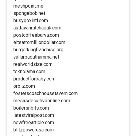
meshpoint.me
spongebob.net
busyboxintl.com
auttayanratchapak.com
postcoffeebarva.com
elteatromilliondollar.com
burgerkingfranchise.org
vallarpadathamma.net
realworldsize.com
teknolama.com
productforbaby.com
orb-z.com
fosterscoachhousetavern.com
mesasdecultivoonline.com
boilersnbits.com
latestviralpost.com
newfreearticle.com
blitzpowerusa.com