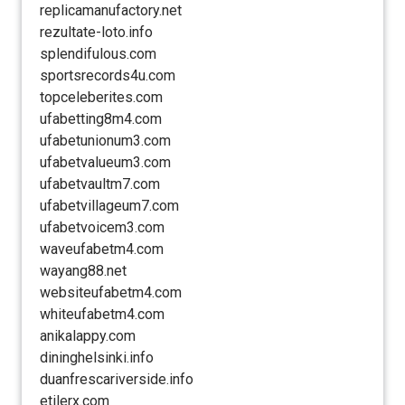
replicamanufactory.net
rezultate-loto.info
splendifulous.com
sportsrecords4u.com
topceleberites.com
ufabetting8m4.com
ufabetunionum3.com
ufabetvalueum3.com
ufabetvaultm7.com
ufabetvillageum7.com
ufabetvoicem3.com
waveufabetm4.com
wayang88.net
websiteufabetm4.com
whiteufabetm4.com
anikalappy.com
dininghelsinki.info
duanfrescariverside.info
etilerx.com