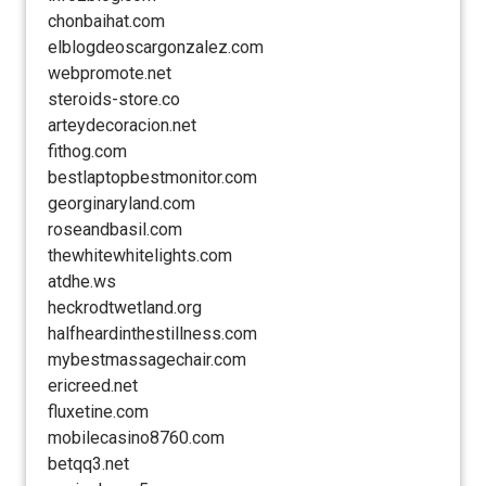
chonbaihat.com
elblogdeoscargonzalez.com
webpromote.net
steroids-store.co
arteydecoracion.net
fithog.com
bestlaptopbestmonitor.com
georginaryland.com
roseandbasil.com
thewhitewhitelights.com
atdhe.ws
heckrodtwetland.org
halfheardinthestillness.com
mybestmassagechair.com
ericreed.net
fluxetine.com
mobilecasino8760.com
betqq3.net