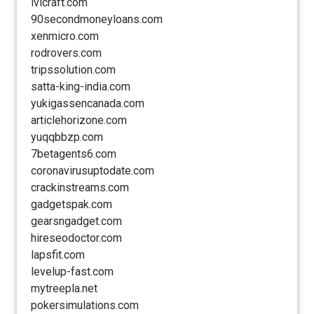
lvlcraft.com
90secondmoneyloans.com
xenmicro.com
rodrovers.com
tripssolution.com
satta-king-india.com
yukigassencanada.com
articlehorizone.com
yuqqbbzp.com
7betagents6.com
coronavirusuptodate.com
crackinstreams.com
gadgetspak.com
gearsngadget.com
hireseodoctor.com
lapsfit.com
levelup-fast.com
mytreepla.net
pokersimulations.com