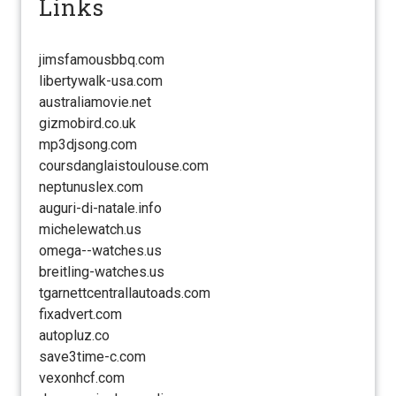
Links
jimsfamousbbq.com
libertywalk-usa.com
australiamovie.net
gizmobird.co.uk
mp3djsong.com
coursdanglaistoulouse.com
neptunuslex.com
auguri-di-natale.info
michelewatch.us
omega--watches.us
breitling-watches.us
tgarnettcentrallautoads.com
fixadvert.com
autopluz.co
save3time-c.com
vexonhcf.com