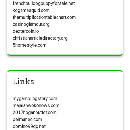
frenchbulldogpuppyforsale.net
kogamasquid.com
themultiplicationtablechart.com
casinoglamour.org
dextercoin.io
christianarticledirectory.org
5homestyle.com
Links
mygamblingstory.com
majalahwekonews.com
2017hoganoutlet.com
pelmanec.com
domino99qq.net