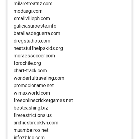
milaretreatnz.com
modaagi.com
smallvilleph.com
galiciasuroeste.info
batallasdeguerra.com
dregstudios.com
neatstuffhelpskids.org
moraessoccer.com
forochile.org
chart-track.com
wonderfultraveling.com
promocioname.net
wimaxworld.com
freeonlinecricketgames.net
bestcashing.biz
firerestrictions.us
archiesbrooklyn.com
muambeiros.net
infozblog.com