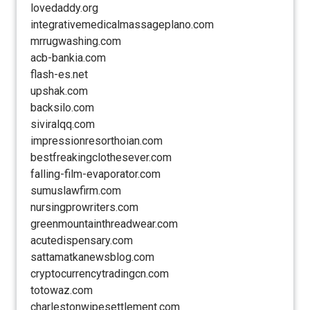
lovedaddy.org
integrativemedicalmassageplano.com
mrrugwashing.com
acb-bankia.com
flash-es.net
upshak.com
backsilo.com
siviralqq.com
impressionresorthoian.com
bestfreakingclothesever.com
falling-film-evaporator.com
sumuslawfirm.com
nursingprowriters.com
greenmountainthreadwear.com
acutedispensary.com
sattamatkanewsblog.com
cryptocurrencytradingcn.com
totowaz.com
charlestonwipesettlement.com