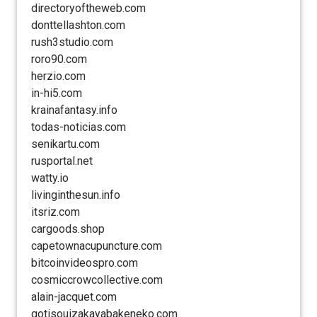
directoryoftheweb.com
donttellashton.com
rush3studio.com
roro90.com
herzio.com
in-hi5.com
krainafantasy.info
todas-noticias.com
senikartu.com
rusportal.net
watty.io
livinginthesun.info
itsriz.com
cargoods.shop
capetownacupuncture.com
bitcoinvideospro.com
cosmiccrowcollective.com
alain-jacquet.com
gotisouizakayabakeneko.com