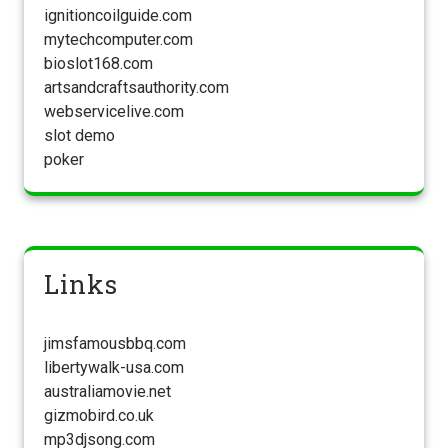
ignitioncoilguide.com
mytechcomputer.com
bioslot168.com
artsandcraftsauthority.com
webservicelive.com
slot demo
poker
Links
jimsfamousbbq.com
libertywalk-usa.com
australiamovie.net
gizmobird.co.uk
mp3djsong.com