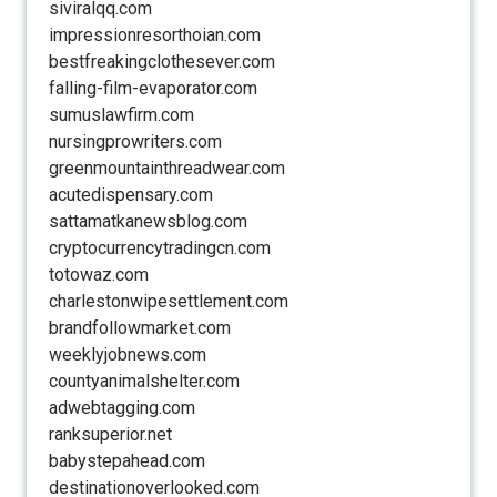
siviralqq.com
impressionresorthoian.com
bestfreakingclothesever.com
falling-film-evaporator.com
sumuslawfirm.com
nursingprowriters.com
greenmountainthreadwear.com
acutedispensary.com
sattamatkanewsblog.com
cryptocurrencytradingcn.com
totowaz.com
charlestonwipesettlement.com
brandfollowmarket.com
weeklyjobnews.com
countyanimalshelter.com
adwebtagging.com
ranksuperior.net
babystepahead.com
destinationoverlooked.com