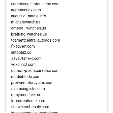
coursdanglaistoulouse.com
neptunuslex.com
auguri-di-natale.info
michelewatch.us
omega--watches.us
breitling-watches.us
tgarnettcentrallautoads.com
fixadvert.com
autopluz.co
save3time-c.com
vexonhcf.com
demos-pixelsparadise.com
mediatitude.com
prewarmotorcycles.com
simracinglinks.com
dosyamerkezi.net
le-surrealisme.com
showcasebeauty.com
insurancepolicyexpert.com