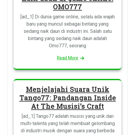
OMO777
[ad_1] Di dunia game online, selalu ada wajah
baru yang muncul sebagai bintang yang
sedang naik daun di industri ini. Salah satu
bintang yang sedang naik daun adalah
Omo777, seorang
Read More
Menjelajahi Suara Unik
Tango77: Pandangan Inside
At The Musisi’s Craft
[ad_1] Tango77 adalah musisi yang unik dan
multi-talenta yang telah membuat gelombang
di industri musik dengan suara yang berbeda