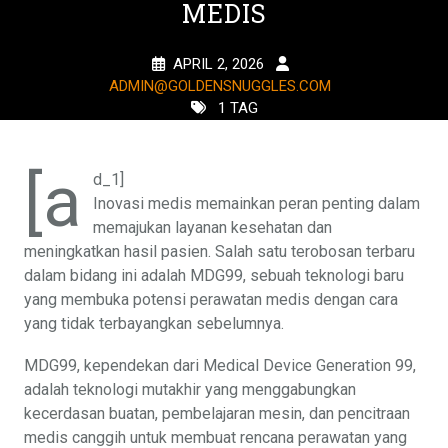
MEDIS
APRIL 2, 2026
ADMIN@GOLDENSNUGGLES.COM
1 TAG
[a
d_1]
Inovasi medis memainkan peran penting dalam
memajukan layanan kesehatan dan
meningkatkan hasil pasien. Salah satu terobosan terbaru
dalam bidang ini adalah MDG99, sebuah teknologi baru
yang membuka potensi perawatan medis dengan cara
yang tidak terbayangkan sebelumnya.
MDG99, kependekan dari Medical Device Generation 99,
adalah teknologi mutakhir yang menggabungkan
kecerdasan buatan, pembelajaran mesin, dan pencitraan
medis canggih untuk membuat rencana perawatan yang