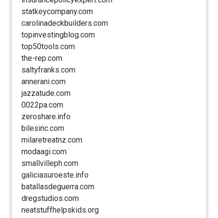
statkeycompany.com
carolinadeckbuilders.com
topinvestingblog.com
top50tools.com
the-rep.com
saltyfranks.com
annerani.com
jazzatude.com
0022pa.com
zeroshare.info
bilesinc.com
milaretreatnz.com
modaagi.com
smallvilleph.com
galiciasuroeste.info
batallasdeguerra.com
dregstudios.com
neatstuffhelpskids.org