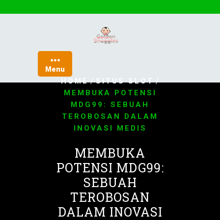
Skip
to
content
Menu
/
/
HOME
SITUS SLOT
MEMBUKA POTENSI
MDG99: SEBUAH
TEROBOSAN DALAM
INOVASI MEDIS
MEMBUKA
POTENSI MDG99:
SEBUAH
TEROBOSAN
DALAM INOVASI