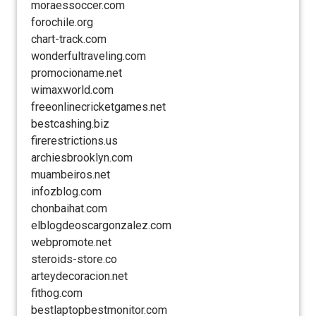
moraessoccer.com
forochile.org
chart-track.com
wonderfultraveling.com
promocioname.net
wimaxworld.com
freeonlinecricketgames.net
bestcashing.biz
firerestrictions.us
archiesbrooklyn.com
muambeiros.net
infozblog.com
chonbaihat.com
elblogdeoscargonzalez.com
webpromote.net
steroids-store.co
arteydecoracion.net
fithog.com
bestlaptopbestmonitor.com