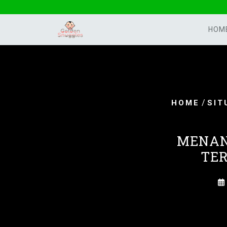
Skip
to
content
HOM
/
HOME
SIT
MENAN
TE