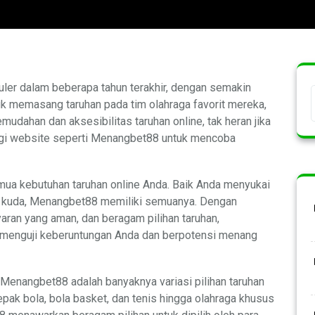
uler dalam beberapa tahun terakhir, dengan semakin
tuk memasang taruhan pada tim olahraga favorit mereka,
udahan dan aksesibilitas taruhan online, tak heran jika
i website seperti Menangbet88 untuk mencoba
ua kebutuhan taruhan online Anda. Baik Anda menyukai
lap kuda, Menangbet88 memiliki semuanya. Dengan
ran yang aman, dan beragam pilihan taruhan,
 menguji keberuntungan Anda dan berpotensi menang
Menangbet88 adalah banyaknya variasi pilihan taruhan
epak bola, bola basket, dan tenis hingga olahraga khusus