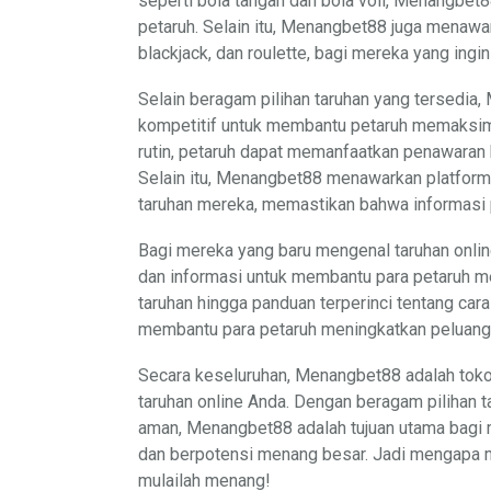
seperti bola tangan dan bola voli, Menangbet8
petaruh. Selain itu, Menangbet88 juga menawar
blackjack, dan roulette, bagi mereka yang ingi
Selain beragam pilihan taruhan yang tersedi
kompetitif untuk membantu petaruh memaksi
rutin, petaruh dapat memanfaatkan penawaran
Selain itu, Menangbet88 menawarkan platform
taruhan mereka, memastikan bahwa informasi p
Bagi mereka yang baru mengenal taruhan onl
dan informasi untuk membantu para petaruh me
taruhan hingga panduan terperinci tentang c
membantu para petaruh meningkatkan peluan
Secara keseluruhan, Menangbet88 adalah tok
taruhan online Anda. Dengan beragam pilihan t
aman, Menangbet88 adalah tujuan utama bagi 
dan berpotensi menang besar. Jadi mengapa 
mulailah menang!