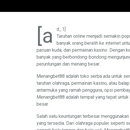
[a
d_1]
Taruhan online menjadi semakin pop
banyak orang beralih ke internet un
pacuan kuda, dan permainan kasino. Dengan kem
banyak yang berbondong-bondong mengunjung
peruntungan dan menang besar.
Menangbet88 adalah toko serba ada untuk sem
taruhan olahraga, permainan kasino, atau ba
antarmuka yang ramah pengguna, opsi pembaya
Menangbet88 adalah tempat yang tepat untuk
besar.
Salah satu keuntungan terbesar menggunakan 
yang tersedia. Dari olahraga populer seperti s