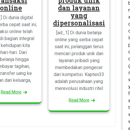
ransaksi
produk unik
online
dan layanan
yang
] Di dunia digital
dipersonalisasi
rba cepat saat ini,
aksi online telah
[ad_1] Di dunia belanja
i bagian integral
online yang serba cepat
i kehidupan kita
saat ini, pelanggan terus
hari-hari. Dari
mencari produk unik dan
belanja hingga
layanan pribadi yang
bayar tagihan,
membedakan pengecer
ransfer uang ke
dari kompetisi. Kapten33
n dan keluarga,
adalah perusahaan yang
merevolusi industri ritel
Read More
Read More