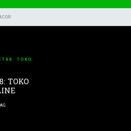
ACOR
T88: TOKO
: TOKO
INE
TAG