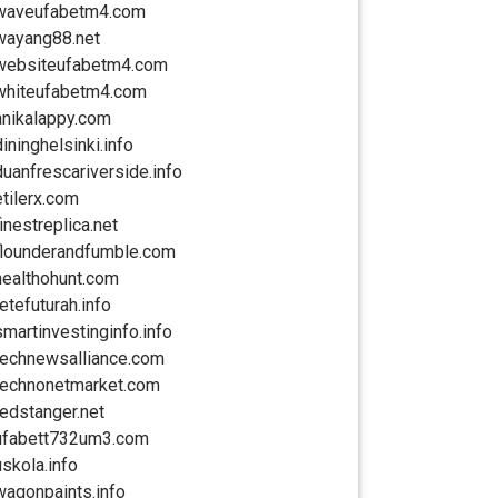
waveufabetm4.com
wayang88.net
websiteufabetm4.com
whiteufabetm4.com
anikalappy.com
dininghelsinki.info
duanfrescariverside.info
etilerx.com
finestreplica.net
flounderandfumble.com
healthohunt.com
retefuturah.info
smartinvestinginfo.info
technewsalliance.com
technonetmarket.com
tedstanger.net
ufabett732um3.com
uskola.info
wagonpaints.info