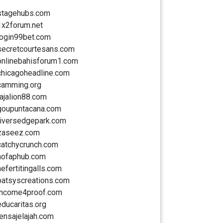
stagehubs.com
1x2forum.net
login99bet.com
secretcourtesans.com
onlinebahisforum1.com
chicagoheadline.com
camming.org
rajalion88.com
goupuntacana.com
riversedgepark.com
zaseez.com
catchycrunch.com
nofaphub.com
nefertitingalls.com
patsyscreations.com
income4proof.com
educaritas.org
lensajelajah.com