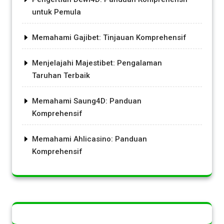
untuk Pemula
Memahami Gajibet: Tinjauan Komprehensif
Menjelajahi Majestibet: Pengalaman
Taruhan Terbaik
Memahami Saung4D: Panduan
Komprehensif
Memahami Ahlicasino: Panduan
Komprehensif