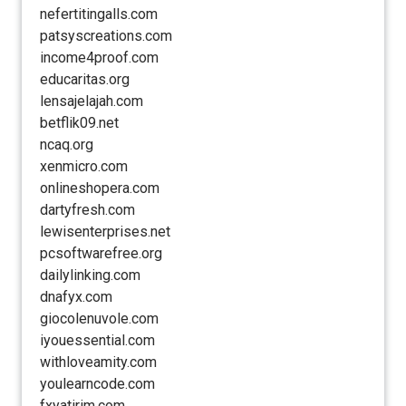
nefertitingalls.com
patsyscreations.com
income4proof.com
educaritas.org
lensajelajah.com
betflik09.net
ncaq.org
xenmicro.com
onlineshopera.com
dartyfresh.com
lewisenterprises.net
pcsoftwarefree.org
dailylinking.com
dnafyx.com
giocolenuvole.com
iyouessential.com
withloveamity.com
youlearncode.com
fxyatirim.com