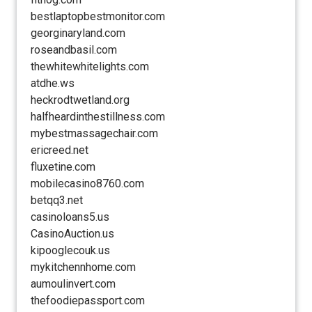
bestlaptopbestmonitor.com
georginaryland.com
roseandbasil.com
thewhitewhitelights.com
atdhe.ws
heckrodtwetland.org
halfheardinthestillness.com
mybestmassagechair.com
ericreed.net
fluxetine.com
mobilecasino8760.com
betqq3.net
casinoloans5.us
CasinoAuction.us
kipooglecouk.us
mykitchennhome.com
aumoulinvert.com
thefoodiepassport.com