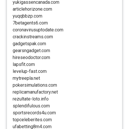
yukigassencanada.com
articlehorizone.com
yuqqbbzp.com
7betagents6.com
coronavirusuptodate.com
crackinstreams.com
gadgetspak.com
gearsngadget.com
hireseodoctor.com
lapsfit.com
levelup-fast.com
mytreepla.net
pokersimulations.com
replicamanufactory.net
rezultate-loto.info
splendifulous.com
sportsrecords4u.com
topceleberites.com
ufabetting8m4.com