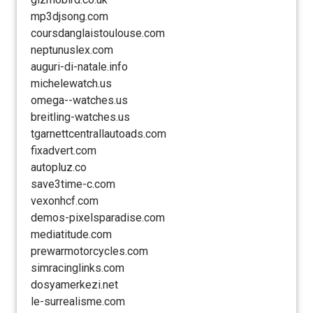
mp3djsong.com
coursdanglaistoulouse.com
neptunuslex.com
auguri-di-natale.info
michelewatch.us
omega--watches.us
breitling-watches.us
tgarnettcentrallautoads.com
fixadvert.com
autopluz.co
save3time-c.com
vexonhcf.com
demos-pixelsparadise.com
mediatitude.com
prewarmotorcycles.com
simracinglinks.com
dosyamerkezi.net
le-surrealisme.com