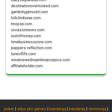
destinationoverlooked.com
gamblingamount.com
hillclimbwax.com
hnopse.com
occasionnews.com
lustofmoney.com
timebusinesszone.com
peppers-reflection.com
tuneoflife.com
windowwellmaintenancepros.com
affiliateholder.com
poker
|
situs pkv games
|
bandarqq
|
bandarqq
|
dominoqq
|