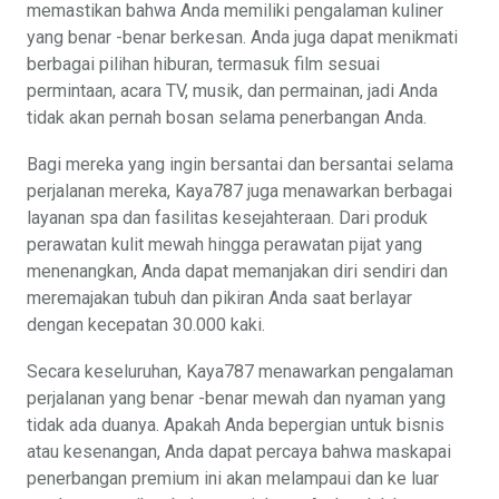
memastikan bahwa Anda memiliki pengalaman kuliner
yang benar -benar berkesan. Anda juga dapat menikmati
berbagai pilihan hiburan, termasuk film sesuai
permintaan, acara TV, musik, dan permainan, jadi Anda
tidak akan pernah bosan selama penerbangan Anda.
Bagi mereka yang ingin bersantai dan bersantai selama
perjalanan mereka, Kaya787 juga menawarkan berbagai
layanan spa dan fasilitas kesejahteraan. Dari produk
perawatan kulit mewah hingga perawatan pijat yang
menenangkan, Anda dapat memanjakan diri sendiri dan
meremajakan tubuh dan pikiran Anda saat berlayar
dengan kecepatan 30.000 kaki.
Secara keseluruhan, Kaya787 menawarkan pengalaman
perjalanan yang benar -benar mewah dan nyaman yang
tidak ada duanya. Apakah Anda bepergian untuk bisnis
atau kesenangan, Anda dapat percaya bahwa maskapai
penerbangan premium ini akan melampaui dan ke luar