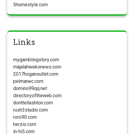
5homestyle.com
Links
mygamblingstory.com
majalahwekonews.com
2017hoganoutlet.com
pelmanec.com
domino99qq.net
directoryoftheweb.com
donttellashton.com
rush3studio.com
roro90.com
herzio.com
in-hi5.com