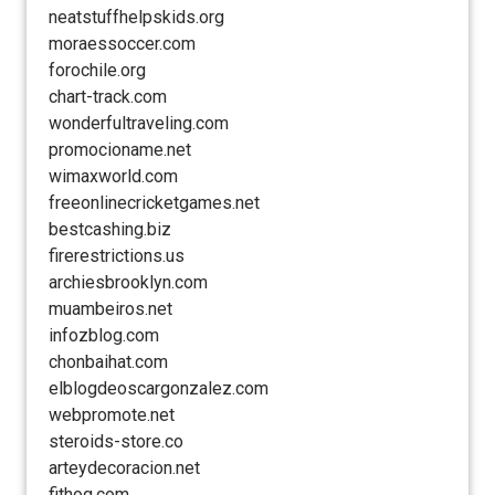
neatstuffhelpskids.org
moraessoccer.com
forochile.org
chart-track.com
wonderfultraveling.com
promocioname.net
wimaxworld.com
freeonlinecricketgames.net
bestcashing.biz
firerestrictions.us
archiesbrooklyn.com
muambeiros.net
infozblog.com
chonbaihat.com
elblogdeoscargonzalez.com
webpromote.net
steroids-store.co
arteydecoracion.net
fithog.com