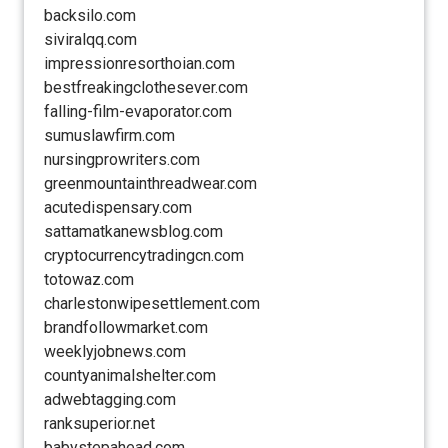
backsilo.com
siviralqq.com
impressionresorthoian.com
bestfreakingclothesever.com
falling-film-evaporator.com
sumuslawfirm.com
nursingprowriters.com
greenmountainthreadwear.com
acutedispensary.com
sattamatkanewsblog.com
cryptocurrencytradingcn.com
totowaz.com
charlestonwipesettlement.com
brandfollowmarket.com
weeklyjobnews.com
countyanimalshelter.com
adwebtagging.com
ranksuperior.net
babystepahead.com