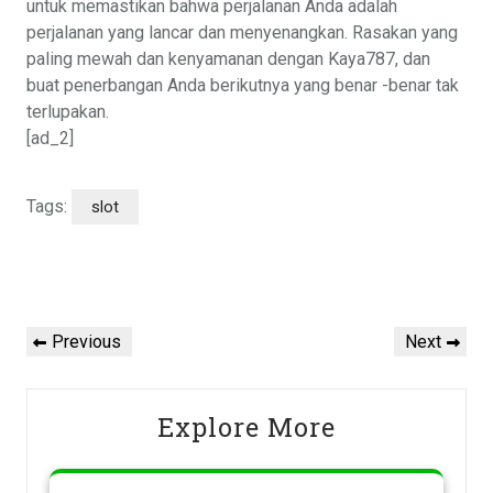
untuk memastikan bahwa perjalanan Anda adalah
perjalanan yang lancar dan menyenangkan. Rasakan yang
paling mewah dan kenyamanan dengan Kaya787, dan
buat penerbangan Anda berikutnya yang benar -benar tak
terlupakan.
[ad_2]
Tags:
slot
Post
navigation
Previous
Next
Previous
Next
Post
Post
Explore More