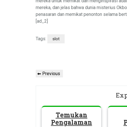
mereka untuk memikat dan menginspirasi adala
mereka, dan jelas bahwa dunia misterius Okb
penasaran dan memikat penonton selama berta
[ad_2]
Tags:
slot
Post
Previous
navigation
Previous
Post
Exp
Temukan
Pengalaman