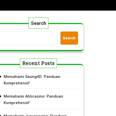
Search
Search
Recent Posts
Memahami Saung4D: Panduan
Komprehensif
Memahami Ahlicasino: Panduan
Komprehensif