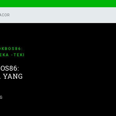
ACOR
OKBOS86:
EKA -TEKI
OS86:
A YANG
G