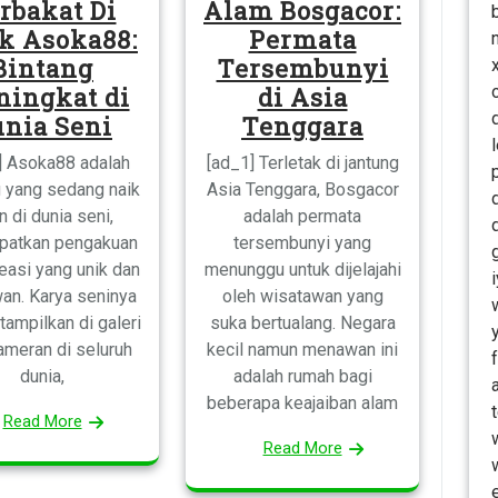
rbakat Di
Alam Bosgacor:
ik Asoka88:
Permata
Bintang
Tersembunyi
ingkat di
di Asia
unia Seni
Tenggara
] Asoka88 adalah
[ad_1] Terletak di jantung
g yang sedang naik
Asia Tenggara, Bosgacor
n di dunia seni,
adalah permata
patkan pengakuan
tersembunyi yang
easi yang unik dan
menunggu untuk dijelajahi
n. Karya seninya
oleh wisatawan yang
itampilkan di galeri
suka bertualang. Negara
ameran di seluruh
kecil namun menawan ini
dunia,
adalah rumah bagi
beberapa keajaiban alam
Read More
Read More