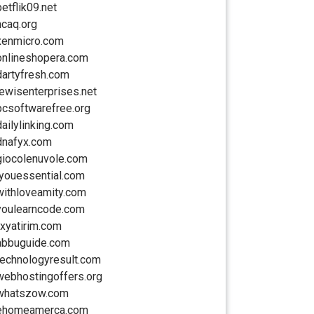
betflik09.net
ncaq.org
xenmicro.com
onlineshopera.com
dartyfresh.com
lewisenterprises.net
pcsoftwarefree.org
dailylinking.com
dnafyx.com
giocolenuvole.com
iyouessential.com
withloveamity.com
youlearncode.com
fxyatirim.com
abbuguide.com
technologyresult.com
webhostingoffers.org
whatszow.com
ehomeamerca.com