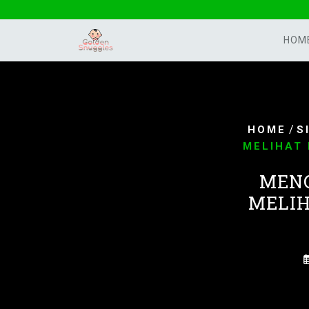
Skip
to
content
HOM
/
HOME
S
MELIHAT 
MENG
MELIH