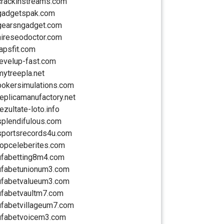
crackinstreams.com
gadgetspak.com
gearsngadget.com
hireseodoctor.com
lapsfit.com
levelup-fast.com
mytreepla.net
pokersimulations.com
replicamanufactory.net
rezultate-loto.info
splendifulous.com
sportsrecords4u.com
topceleberites.com
ufabetting8m4.com
ufabetunionum3.com
ufabetvalueum3.com
ufabetvaultm7.com
ufabetvillageum7.com
ufabetvoicem3.com