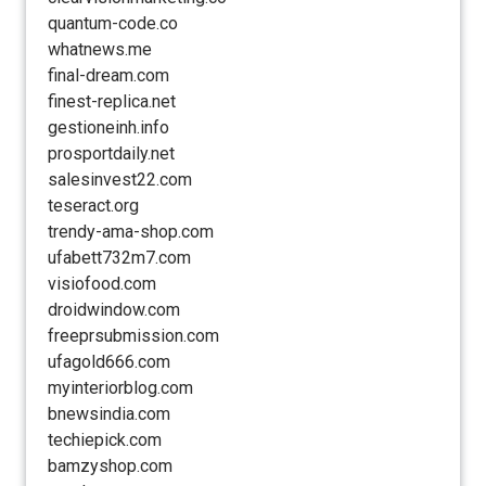
quantum-code.co
whatnews.me
final-dream.com
finest-replica.net
gestioneinh.info
prosportdaily.net
salesinvest22.com
teseract.org
trendy-ama-shop.com
ufabett732m7.com
visiofood.com
droidwindow.com
freeprsubmission.com
ufagold666.com
myinteriorblog.com
bnewsindia.com
techiepick.com
bamzyshop.com