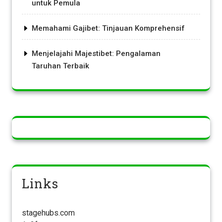
untuk Pemula
Memahami Gajibet: Tinjauan Komprehensif
Menjelajahi Majestibet: Pengalaman
Taruhan Terbaik
Links
stagehubs.com