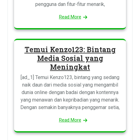
pengguna dan fitur-fitur menarik,
Read More
Temui Kenzo123: Bintang
Media Sosial yang
Meningkat
[ad_1] Temui Kenzo123, bintang yang sedang
naik daun dari media sosial yang mengambil
dunia online dengan badai dengan kontennya
yang menawan dan kepribadian yang menarik.
Dengan semakin banyaknya penggemar setia,
Read More