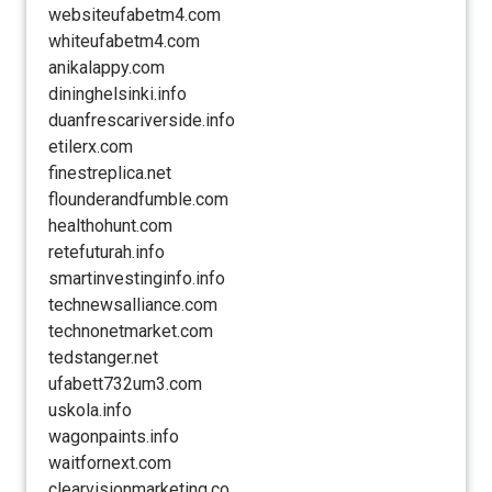
websiteufabetm4.com
whiteufabetm4.com
anikalappy.com
dininghelsinki.info
duanfrescariverside.info
etilerx.com
finestreplica.net
flounderandfumble.com
healthohunt.com
retefuturah.info
smartinvestinginfo.info
technewsalliance.com
technonetmarket.com
tedstanger.net
ufabett732um3.com
uskola.info
wagonpaints.info
waitfornext.com
clearvisionmarketing.co