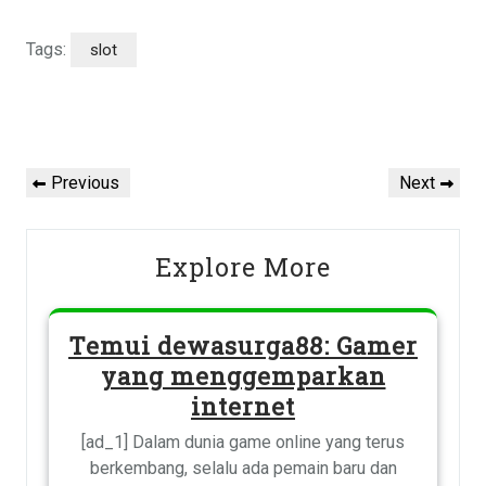
Tags:
slot
Post
navigation
Previous
Next
Previous
Next
Post
Post
Explore More
Temui dewasurga88: Gamer
yang menggemparkan
internet
[ad_1] Dalam dunia game online yang terus
berkembang, selalu ada pemain baru dan