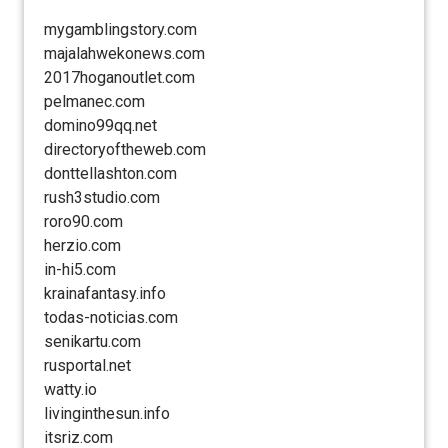
mygamblingstory.com
majalahwekonews.com
2017hoganoutlet.com
pelmanec.com
domino99qq.net
directoryoftheweb.com
donttellashton.com
rush3studio.com
roro90.com
herzio.com
in-hi5.com
krainafantasy.info
todas-noticias.com
senikartu.com
rusportal.net
watty.io
livinginthesun.info
itsriz.com