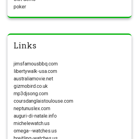
poker
Links
jimsfamousbbq.com
libertywalk-usa.com
australiamovie.net
gizmobird.co.uk
mp3djsong.com
coursdanglaistoulouse.com
neptunuslex.com
auguri-di-natale.info
michelewatch.us
omega--watches.us
breitling-watches.us