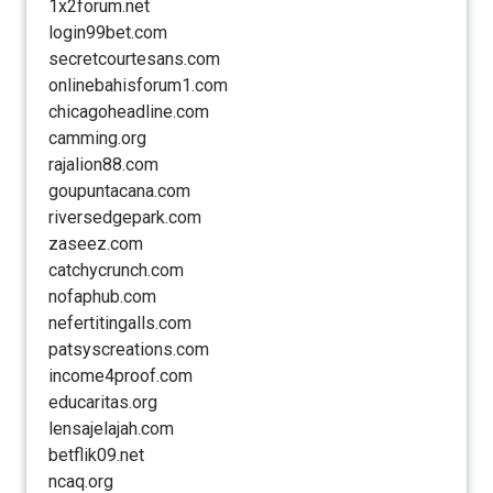
1x2forum.net
login99bet.com
secretcourtesans.com
onlinebahisforum1.com
chicagoheadline.com
camming.org
rajalion88.com
goupuntacana.com
riversedgepark.com
zaseez.com
catchycrunch.com
nofaphub.com
nefertitingalls.com
patsyscreations.com
income4proof.com
educaritas.org
lensajelajah.com
betflik09.net
ncaq.org