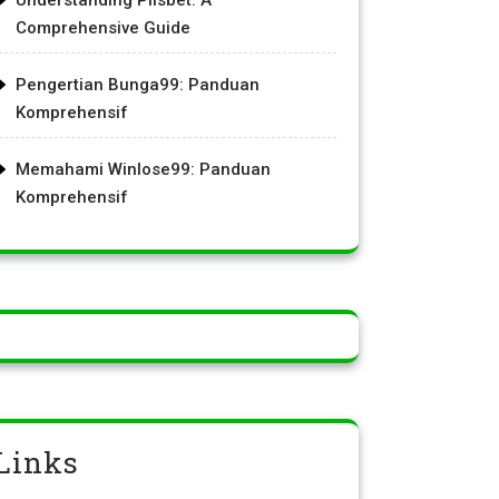
Understanding Plisbet: A
Comprehensive Guide
Pengertian Bunga99: Panduan
Komprehensif
Memahami Winlose99: Panduan
Komprehensif
Links