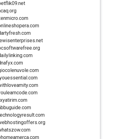
betflik09.net
ncaq.org
xenmicro.com
onlineshopera.com
dartyfresh.com
lewisenterprises.net
pcsoftwarefree.org
dailylinking.com
dnafyx.com
giocolenuvole.com
iyouessential.com
withloveamity.com
youlearncode.com
fxyatirim.com
abbuguide.com
technologyresult.com
webhostingoffers.org
whatszow.com
ehomeamerca.com