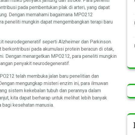
an risiko penyakit jantung dan stroke. Para peneliti
tribusi pada pembentukan plak di arteri, yang dapat
ntung. Dengan memahami bagaimana MPO212
para peneliti mungkin dapat mengembangkan terapi baru
kit neurodegeneratif seperti Alzheimer dan Parkinson.
erkontribusi pada akumulasi protein beracun di otak,
ni. Dengan menargetkan MPO212, para peneliti mungkin
ngan penyakit neurodegeneratif.
PO212 telah membuka jalan baru penelitian dan
 Dengan mengungkap misteri enzim ini, para ilmuwan
ang sistem kekebalan tubuh dan perannya dalam
njut, kita dapat berharap untuk melihat lebih banyak
 bagi kesehatan manusia.