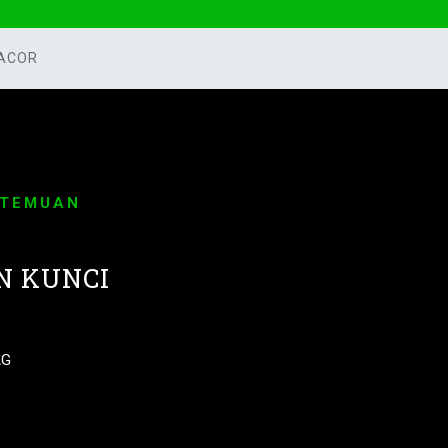
ACOR
 TEMUAN
N KUNCI
AG