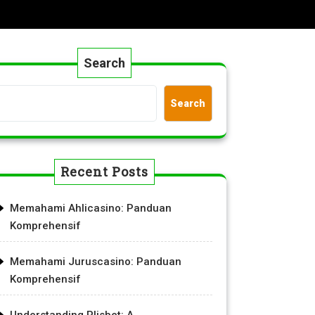
Search
Search
Recent Posts
Memahami Ahlicasino: Panduan
Komprehensif
Memahami Juruscasino: Panduan
Komprehensif