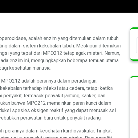
operoxidase, adalah enzim yang ditemukan dalam tubuh
ing dalam sistem kekebalan tubuh. Meskipun ditemukan
ungsi yang tepat dari MPO212 tetap agak misteri. Namun,
u pada enzim ini, mengungkapkan beberapa temuan utama
 bagi kesehatan manusia.
ng MPO212 adalah perannya dalam peradangan.
ekebalan terhadap infeksi atau cedera, tetapi ketika
 penyakit, termasuk penyakit jantung, kanker, dan
nemukan bahwa MPO212 memainkan peran kunci dalam
si spesies oksigen reaktif yang dapat merusak sel
yebabkan perawatan baru untuk penyakit radang.
h perannya dalam kesehatan kardiovaskular. Tingkat