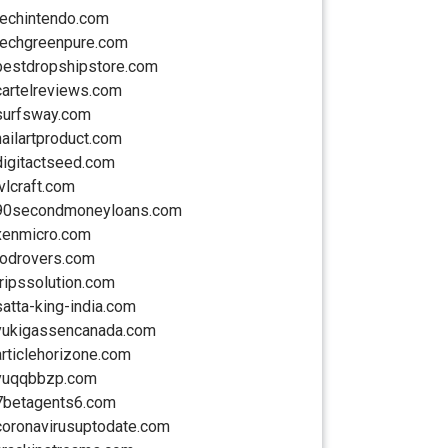
techintendo.com
techgreenpure.com
bestdropshipstore.com
cartelreviews.com
surfsway.com
nailartproduct.com
digitactseed.com
lvlcraft.com
90secondmoneyloans.com
xenmicro.com
rodrovers.com
tripssolution.com
satta-king-india.com
yukigassencanada.com
articlehorizone.com
yuqqbbzp.com
7betagents6.com
coronavirusuptodate.com