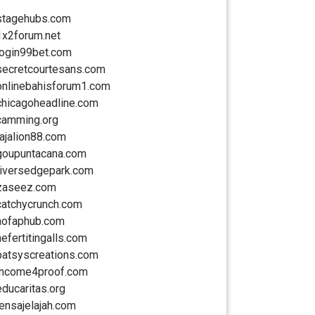
stagehubs.com
1x2forum.net
login99bet.com
secretcourtesans.com
onlinebahisforum1.com
chicagoheadline.com
camming.org
rajalion88.com
goupuntacana.com
riversedgepark.com
zaseez.com
catchycrunch.com
nofaphub.com
nefertitingalls.com
patsyscreations.com
income4proof.com
educaritas.org
lensajelajah.com