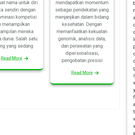
t nama untuk diri
mendapatkan momentum
a sendiri dengan
sebagai pendekatan yang
minasi kompetisi
menjanjikan dalam bidang
n menampilkan
kesehatan. Dengan
rampilan mereka
memanfaatkan kekuatan
 dunia. Salah satu
genomik, analisis data,
ang yang sedang
dan perawatan yang
dipersonalisasi,
Read More
pengobatan presisi
Read More