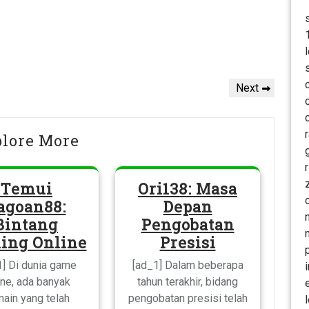
Next
Next
Post
lore More
Temui
Ori138: Masa
agoan88:
Depan
Bintang
Pengobatan
ing Online
Presisi
1] Di dunia game
[ad_1] Dalam beberapa
ine, ada banyak
tahun terakhir, bidang
ain yang telah
pengobatan presisi telah