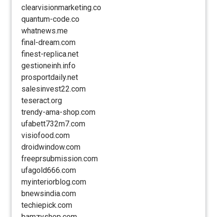
clearvisionmarketing.co
quantum-code.co
whatnews.me
final-dream.com
finest-replica.net
gestioneinh.info
prosportdaily.net
salesinvest22.com
teseract.org
trendy-ama-shop.com
ufabett732m7.com
visiofood.com
droidwindow.com
freeprsubmission.com
ufagold666.com
myinteriorblog.com
bnewsindia.com
techiepick.com
bamzyshop.com