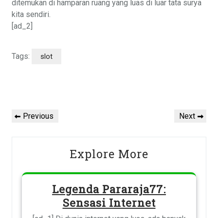
ditemukan di hamparan ruang yang luas di luar tata surya
kita sendiri.
[ad_2]
Tags:
slot
Post
navigation
Previous
Next
Previous
Next
Post
Post
Explore More
Legenda Pararaja77:
Sensasi Internet