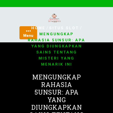
Skip
to
content
/
/
HOME
SITUS SLOT
MENGUNGKAP
Menu
RAHASIA 5UNSUR: APA
YANG DIUNGKAPKAN
SAINS TENTANG
MISTERI YANG
MENARIK INI
MENGUNGKAP
RAHASIA
5UNSUR: APA
YANG
DIUNGKAPKAN