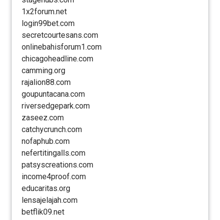
1x2forum.net
login99bet.com
secretcourtesans.com
onlinebahisforum1.com
chicagoheadline.com
camming.org
rajalion88.com
goupuntacana.com
riversedgepark.com
zaseez.com
catchycrunch.com
nofaphub.com
nefertitingalls.com
patsyscreations.com
income4proof.com
educaritas.org
lensajelajah.com
betflik09.net