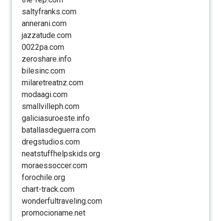
saltyfranks.com
annerani.com
jazzatude.com
0022pa.com
zeroshare.info
bilesinc.com
milaretreatnz.com
modaagi.com
smallvilleph.com
galiciasuroeste.info
batallasdeguerra.com
dregstudios.com
neatstuffhelpskids.org
moraessoccer.com
forochile.org
chart-track.com
wonderfultraveling.com
promocioname.net