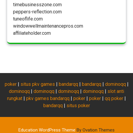
timebusinesszone.com
peppers-reflection.com
tuneoflife.com
windowwellmaintenancepros.com
affiliateholder.com
poker
|
situs pkv games
|
bandarqq
|
bandarqq
|
dominoqq
|
dominoqq
|
dominoqq
|
dominoqq
|
dominoqq
|
slot anti
rungkat
|
pkv games bandarqq
|
poker
|
poker
|
qq poker
|
bandarqq
|
situs poker
Education WordPress Theme
By Ovation Themes