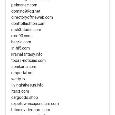
pelmanec.com
domino99qq.net
directoryoftheweb.com
donttellashton.com
rush3studio.com
roro90.com
herzio.com
in-hi5.com
krainafantasy.info
todas-noticias.com
senikartu.com
rusportal.net
watty.io
livinginthesun.info
itsriz.com
cargoods.shop
capetownacupuncture.com
bitcoinvideospro.com