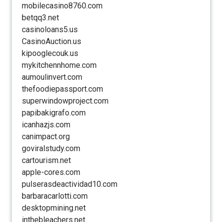
mobilecasino8760.com
betqq3.net
casinoloans5.us
CasinoAuction.us
kipooglecouk.us
mykitchennhome.com
aumoulinvert.com
thefoodiepassport.com
superwindowproject.com
papibakigrafo.com
icanhazjs.com
canimpact.org
goviralstudy.com
cartourism.net
apple-cores.com
pulserasdeactividad10.com
barbaracarlotti.com
desktopmining.net
inthebleachers.net