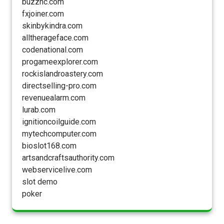
buzznc.com
fxjoiner.com
skinbykindra.com
alltherageface.com
codenational.com
progameexplorer.com
rockislandroastery.com
directselling-pro.com
revenuealarm.com
lurab.com
ignitioncoilguide.com
mytechcomputer.com
bioslot168.com
artsandcraftsauthority.com
webservicelive.com
slot demo
poker