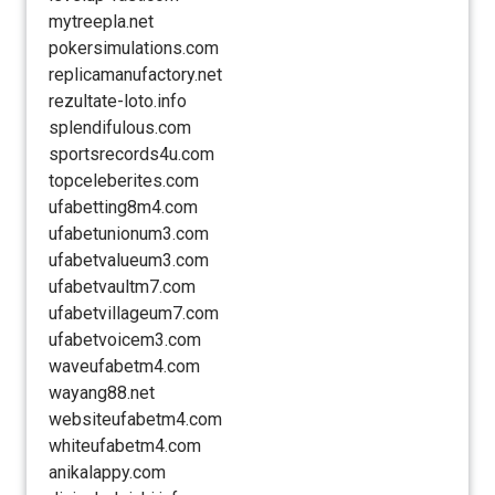
mytreepla.net
pokersimulations.com
replicamanufactory.net
rezultate-loto.info
splendifulous.com
sportsrecords4u.com
topceleberites.com
ufabetting8m4.com
ufabetunionum3.com
ufabetvalueum3.com
ufabetvaultm7.com
ufabetvillageum7.com
ufabetvoicem3.com
waveufabetm4.com
wayang88.net
websiteufabetm4.com
whiteufabetm4.com
anikalappy.com