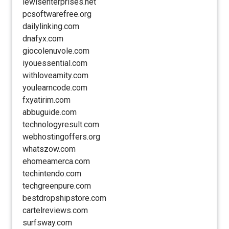
lewisenterprises.net
pcsoftwarefree.org
dailylinking.com
dnafyx.com
giocolenuvole.com
iyouessential.com
withloveamity.com
youlearncode.com
fxyatirim.com
abbuguide.com
technologyresult.com
webhostingoffers.org
whatszow.com
ehomeamerca.com
techintendo.com
techgreenpure.com
bestdropshipstore.com
cartelreviews.com
surfsway.com