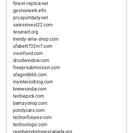
finest-replica.net
gestioneinh.info
prosportdaily.net
salesinvest22.com
teseract.org
trendy-ama-shop.com
ufabett732m7.com
visiofood.com
droidwindow.com
freeprsubmission.com
ufagold666.com
myinteriorblog.com
bnewsindia.com
techiepick.com
bamzyshop.com
pondycars.com
techonfutures.com
techoologic.com
raspberryketonescanada.org