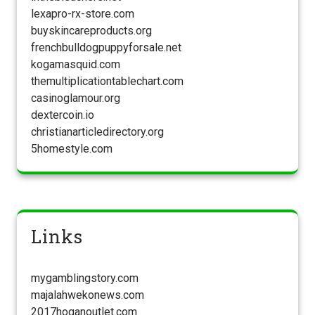
lexapro-rx-store.com
buyskincareproducts.org
frenchbulldogpuppyforsale.net
kogamasquid.com
themultiplicationtablechart.com
casinoglamour.org
dextercoin.io
christianarticledirectory.org
5homestyle.com
Links
mygamblingstory.com
majalahwekonews.com
2017hoganoutlet.com