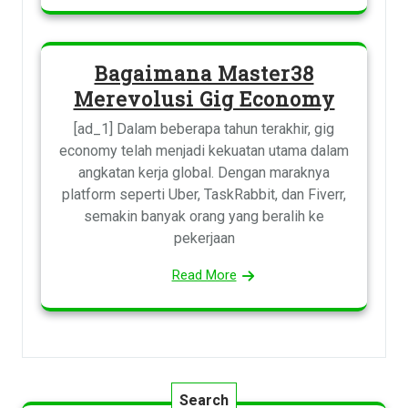
Bagaimana Master38
Merevolusi Gig Economy
[ad_1] Dalam beberapa tahun terakhir, gig
economy telah menjadi kekuatan utama dalam
angkatan kerja global. Dengan maraknya
platform seperti Uber, TaskRabbit, dan Fiverr,
semakin banyak orang yang beralih ke
pekerjaan
Read More
Search