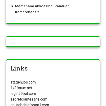
Memahami Ahlicasino: Panduan
Komprehensif
Links
stagehubs.com
1x2forum.net
login99bet.com
secretcourtesans.com
onlinebahisforum1.com