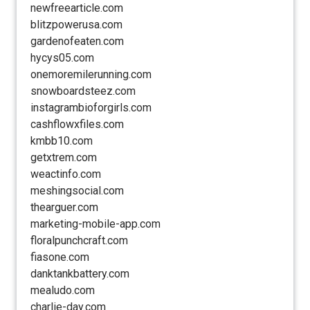
newfreearticle.com
blitzpowerusa.com
gardenofeaten.com
hycys05.com
onemoremilerunning.com
snowboardsteez.com
instagrambioforgirls.com
cashflowxfiles.com
kmbb10.com
getxtrem.com
weactinfo.com
meshingsocial.com
thearguer.com
marketing-mobile-app.com
floralpunchcraft.com
fiasone.com
danktankbattery.com
mealudo.com
charlie-day.com