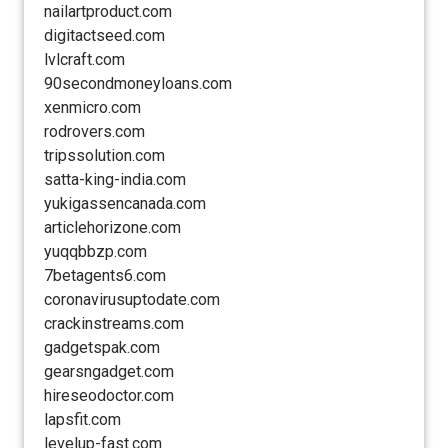
nailartproduct.com
digitactseed.com
lvlcraft.com
90secondmoneyloans.com
xenmicro.com
rodrovers.com
tripssolution.com
satta-king-india.com
yukigassencanada.com
articlehorizone.com
yuqqbbzp.com
7betagents6.com
coronavirusuptodate.com
crackinstreams.com
gadgetspak.com
gearsngadget.com
hireseodoctor.com
lapsfit.com
levelup-fast.com