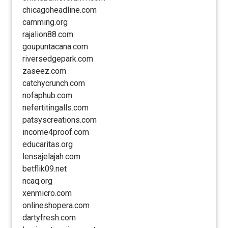
chicagoheadline.com
camming.org
rajalion88.com
goupuntacana.com
riversedgepark.com
zaseez.com
catchycrunch.com
nofaphub.com
nefertitingalls.com
patsyscreations.com
income4proof.com
educaritas.org
lensajelajah.com
betflik09.net
ncaq.org
xenmicro.com
onlineshopera.com
dartyfresh.com