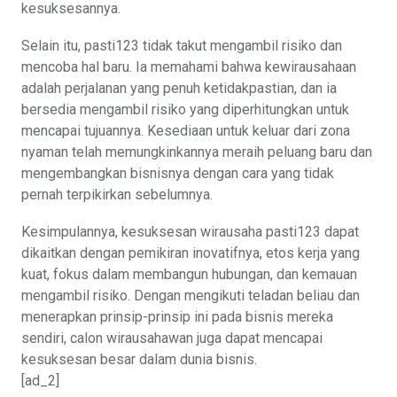
kesuksesannya.
Selain itu, pasti123 tidak takut mengambil risiko dan
mencoba hal baru. Ia memahami bahwa kewirausahaan
adalah perjalanan yang penuh ketidakpastian, dan ia
bersedia mengambil risiko yang diperhitungkan untuk
mencapai tujuannya. Kesediaan untuk keluar dari zona
nyaman telah memungkinkannya meraih peluang baru dan
mengembangkan bisnisnya dengan cara yang tidak
pernah terpikirkan sebelumnya.
Kesimpulannya, kesuksesan wirausaha pasti123 dapat
dikaitkan dengan pemikiran inovatifnya, etos kerja yang
kuat, fokus dalam membangun hubungan, dan kemauan
mengambil risiko. Dengan mengikuti teladan beliau dan
menerapkan prinsip-prinsip ini pada bisnis mereka
sendiri, calon wirausahawan juga dapat mencapai
kesuksesan besar dalam dunia bisnis.
[ad_2]