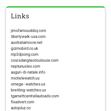
Links
jimsfamousbbq.com
libertywalk-usa.com
australiamovie.net
gizmobird.co.uk
mp3djsong.com
coursdanglaistoulouse.com
neptunuslex.com
auguri-di-natale.info
michelewatch.us
omega--watches.us
breitling-watches.us
tgarnettcentrallautoads.com
fixadvert.com
autopluz.co