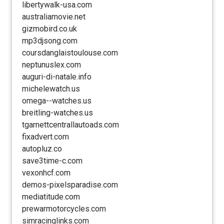
libertywalk-usa.com
australiamovie.net
gizmobird.co.uk
mp3djsong.com
coursdanglaistoulouse.com
neptunuslex.com
auguri-di-natale.info
michelewatch.us
omega--watches.us
breitling-watches.us
tgarnettcentrallautoads.com
fixadvert.com
autopluz.co
save3time-c.com
vexonhcf.com
demos-pixelsparadise.com
mediatitude.com
prewarmotorcycles.com
simracinglinks.com