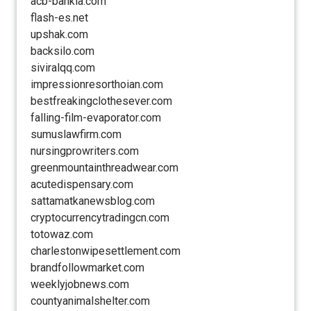
acb-bankia.com
flash-es.net
upshak.com
backsilo.com
siviralqq.com
impressionresorthoian.com
bestfreakingclothesever.com
falling-film-evaporator.com
sumuslawfirm.com
nursingprowriters.com
greenmountainthreadwear.com
acutedispensary.com
sattamatkanewsblog.com
cryptocurrencytradingcn.com
totowaz.com
charlestonwipesettlement.com
brandfollowmarket.com
weeklyjobnews.com
countyanimalshelter.com