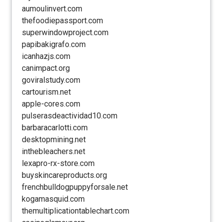
aumoulinvert.com
thefoodiepassport.com
superwindowproject.com
papibakigrafo.com
icanhazjs.com
canimpact.org
goviralstudy.com
cartourism.net
apple-cores.com
pulserasdeactividad10.com
barbaracarlotti.com
desktopmining.net
inthebleachers.net
lexapro-rx-store.com
buyskincareproducts.org
frenchbulldogpuppyforsale.net
kogamasquid.com
themultiplicationtablechart.com