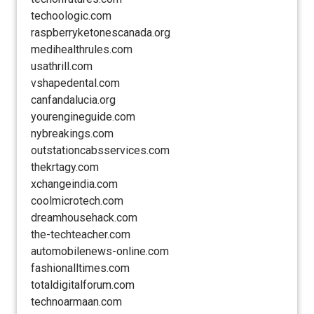
techoologic.com
raspberryketonescanada.org
medihealthrules.com
usathrill.com
vshapedental.com
canfandalucia.org
yourengineguide.com
nybreakings.com
outstationcabsservices.com
thekrtagy.com
xchangeindia.com
coolmicrotech.com
dreamhousehack.com
the-techteacher.com
automobilenews-online.com
fashionalltimes.com
totaldigitalforum.com
technoarmaan.com