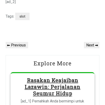
[ad_2]
Tags:
slot
Post
navigation
Previous
Next
Previous
Next
Post
Post
Explore More
Rasakan Keajaiban
Lazawin: Perjalanan
Seumur Hidup
[ad_1] Pernahkah Anda bermimpi untuk