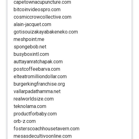
capetownacupuncture.com
bitcoinvideospro.com
cosmiccrowcollective.com
alain-jacquet.com
gotisouizakayabakeneko.com
meshpoint.me
spongebob.net
busyboxintl.com
auttayanratchapak.com
postcoffeebarva.com
elteatromilliondollar.com
burgerkingfranchise.org
vallarpadathamma.net
realworldsize.com
teknolama.com
productforbaby.com
orb-z.com
fosterscoachhousetavern.com
mesasdecultivoonline.com