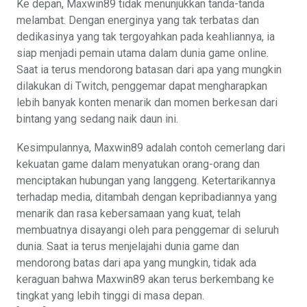
Ke depan, Maxwin89 tidak menunjukkan tanda-tanda
melambat. Dengan energinya yang tak terbatas dan
dedikasinya yang tak tergoyahkan pada keahliannya, ia
siap menjadi pemain utama dalam dunia game online.
Saat ia terus mendorong batasan dari apa yang mungkin
dilakukan di Twitch, penggemar dapat mengharapkan
lebih banyak konten menarik dan momen berkesan dari
bintang yang sedang naik daun ini.
Kesimpulannya, Maxwin89 adalah contoh cemerlang dari
kekuatan game dalam menyatukan orang-orang dan
menciptakan hubungan yang langgeng. Ketertarikannya
terhadap media, ditambah dengan kepribadiannya yang
menarik dan rasa kebersamaan yang kuat, telah
membuatnya disayangi oleh para penggemar di seluruh
dunia. Saat ia terus menjelajahi dunia game dan
mendorong batas dari apa yang mungkin, tidak ada
keraguan bahwa Maxwin89 akan terus berkembang ke
tingkat yang lebih tinggi di masa depan.