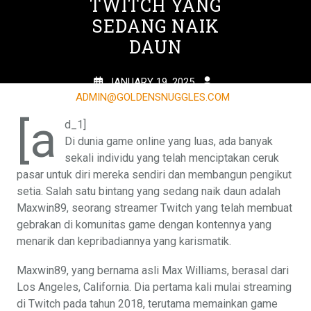
TWITCH YANG
SEDANG NAIK
DAUN
JANUARY 19, 2025
ADMIN@GOLDENSNUGGLES.COM
1 TAG
[a
d_1]
Di dunia game online yang luas, ada banyak
sekali individu yang telah menciptakan ceruk
pasar untuk diri mereka sendiri dan membangun pengikut
setia. Salah satu bintang yang sedang naik daun adalah
Maxwin89, seorang streamer Twitch yang telah membuat
gebrakan di komunitas game dengan kontennya yang
menarik dan kepribadiannya yang karismatik.
Maxwin89, yang bernama asli Max Williams, berasal dari
Los Angeles, California. Dia pertama kali mulai streaming
di Twitch pada tahun 2018, terutama memainkan game