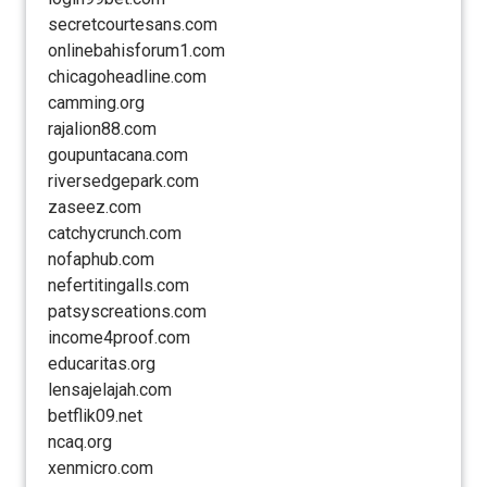
secretcourtesans.com
onlinebahisforum1.com
chicagoheadline.com
camming.org
rajalion88.com
goupuntacana.com
riversedgepark.com
zaseez.com
catchycrunch.com
nofaphub.com
nefertitingalls.com
patsyscreations.com
income4proof.com
educaritas.org
lensajelajah.com
betflik09.net
ncaq.org
xenmicro.com