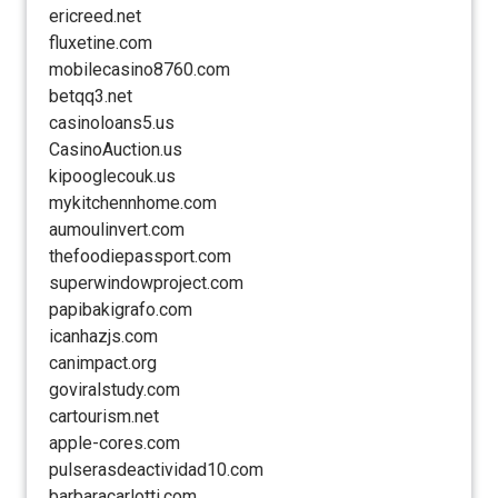
ericreed.net
fluxetine.com
mobilecasino8760.com
betqq3.net
casinoloans5.us
CasinoAuction.us
kipooglecouk.us
mykitchennhome.com
aumoulinvert.com
thefoodiepassport.com
superwindowproject.com
papibakigrafo.com
icanhazjs.com
canimpact.org
goviralstudy.com
cartourism.net
apple-cores.com
pulserasdeactividad10.com
barbaracarlotti.com