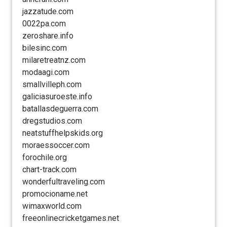
jazzatude.com
0022pa.com
zeroshare.info
bilesinc.com
milaretreatnz.com
modaagi.com
smallvilleph.com
galiciasuroeste.info
batallasdeguerra.com
dregstudios.com
neatstuffhelpskids.org
moraessoccer.com
forochile.org
chart-track.com
wonderfultraveling.com
promocioname.net
wimaxworld.com
freeonlinecricketgames.net