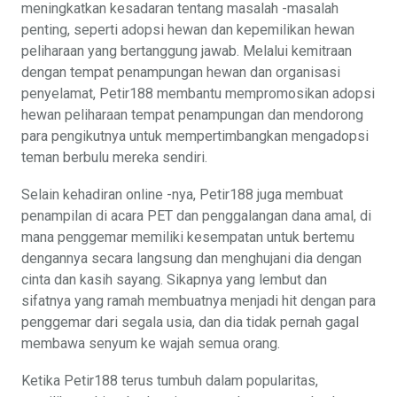
meningkatkan kesadaran tentang masalah -masalah
penting, seperti adopsi hewan dan kepemilikan hewan
peliharaan yang bertanggung jawab. Melalui kemitraan
dengan tempat penampungan hewan dan organisasi
penyelamat, Petir188 membantu mempromosikan adopsi
hewan peliharaan tempat penampungan dan mendorong
para pengikutnya untuk mempertimbangkan mengadopsi
teman berbulu mereka sendiri.
Selain kehadiran online -nya, Petir188 juga membuat
penampilan di acara PET dan penggalangan dana amal, di
mana penggemar memiliki kesempatan untuk bertemu
dengannya secara langsung dan menghujani dia dengan
cinta dan kasih sayang. Sikapnya yang lembut dan
sifatnya yang ramah membuatnya menjadi hit dengan para
penggemar dari segala usia, dan dia tidak pernah gagal
membawa senyum ke wajah semua orang.
Ketika Petir188 terus tumbuh dalam popularitas,