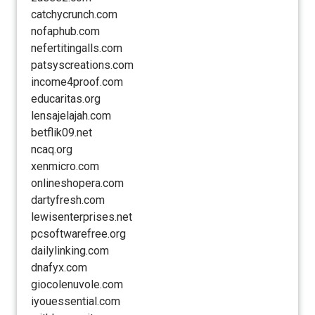
catchycrunch.com
nofaphub.com
nefertitingalls.com
patsyscreations.com
income4proof.com
educaritas.org
lensajelajah.com
betflik09.net
ncaq.org
xenmicro.com
onlineshopera.com
dartyfresh.com
lewisenterprises.net
pcsoftwarefree.org
dailylinking.com
dnafyx.com
giocolenuvole.com
iyouessential.com