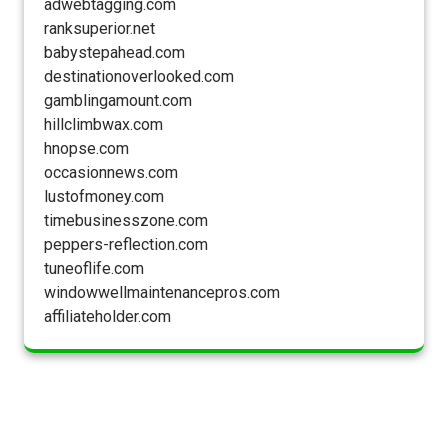
adwebtagging.com
ranksuperior.net
babystepahead.com
destinationoverlooked.com
gamblingamount.com
hillclimbwax.com
hnopse.com
occasionnews.com
lustofmoney.com
timebusinesszone.com
peppers-reflection.com
tuneoflife.com
windowwellmaintenancepros.com
affiliateholder.com