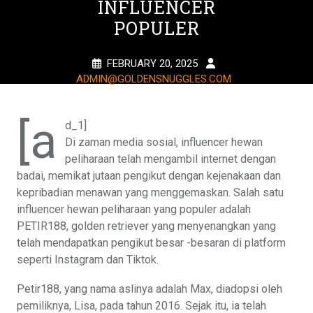
INFLUENCER
POPULER
FEBRUARY 20, 2025
ADMIN@GOLDENSNUGGLES.COM
1 TAG
[a
d_1]
Di zaman media sosial, influencer hewan
peliharaan telah mengambil internet dengan
badai, memikat jutaan pengikut dengan kejenakaan dan
kepribadian menawan yang menggemaskan. Salah satu
influencer hewan peliharaan yang populer adalah
PETIR188, golden retriever yang menyenangkan yang
telah mendapatkan pengikut besar -besaran di platform
seperti Instagram dan Tiktok.
Petir188, yang nama aslinya adalah Max, diadopsi oleh
pemiliknya, Lisa, pada tahun 2016. Sejak itu, ia telah