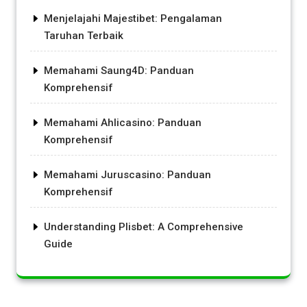
Menjelajahi Majestibet: Pengalaman
Taruhan Terbaik
Memahami Saung4D: Panduan
Komprehensif
Memahami Ahlicasino: Panduan
Komprehensif
Memahami Juruscasino: Panduan
Komprehensif
Understanding Plisbet: A Comprehensive
Guide