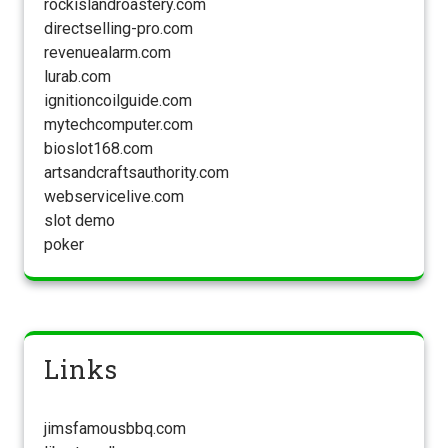
rockislandroastery.com
directselling-pro.com
revenuealarm.com
lurab.com
ignitioncoilguide.com
mytechcomputer.com
bioslot168.com
artsandcraftsauthority.com
webservicelive.com
slot demo
poker
Links
jimsfamousbbq.com