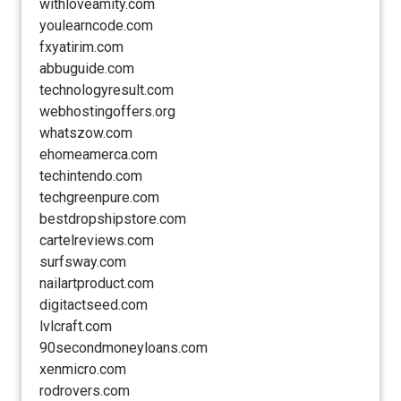
withloveamity.com
youlearncode.com
fxyatirim.com
abbuguide.com
technologyresult.com
webhostingoffers.org
whatszow.com
ehomeamerca.com
techintendo.com
techgreenpure.com
bestdropshipstore.com
cartelreviews.com
surfsway.com
nailartproduct.com
digitactseed.com
lvlcraft.com
90secondmoneyloans.com
xenmicro.com
rodrovers.com