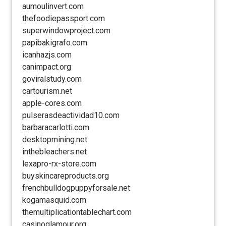
aumoulinvert.com
thefoodiepassport.com
superwindowproject.com
papibakigrafo.com
icanhazjs.com
canimpact.org
goviralstudy.com
cartourism.net
apple-cores.com
pulserasdeactividad10.com
barbaracarlotti.com
desktopmining.net
inthebleachers.net
lexapro-rx-store.com
buyskincareproducts.org
frenchbulldogpuppyforsale.net
kogamasquid.com
themultiplicationtablechart.com
casinoglamour.org