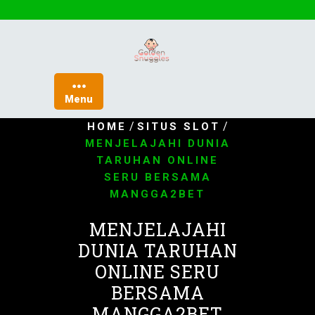
Skip
to
content
Menu
/
/
HOME
SITUS SLOT
MENJELAJAHI DUNIA
TARUHAN ONLINE
SERU BERSAMA
MANGGA2BET
MENJELAJAHI
DUNIA TARUHAN
ONLINE SERU
BERSAMA
MANGGA2BET