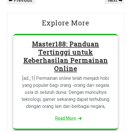
navigation
Previous
Next
Post
Post
Explore More
Master188: Panduan
Tertinggi untuk
Keberhasilan Permainan
Online
[ad_1] Permainan online telah menjadi hobi
yang populer bagi orang -orang dari segala
usia di seluruh dunia. Dengan munculnya
teknologi, gamer sekarang dapat terhubung
dengan orang lain dari berbagai negara,
Read More