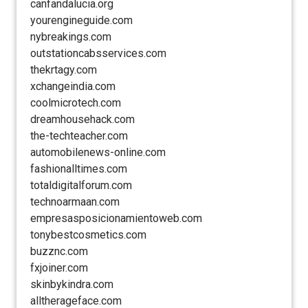
canfandalucia.org
yourengineguide.com
nybreakings.com
outstationcabsservices.com
thekrtagy.com
xchangeindia.com
coolmicrotech.com
dreamhousehack.com
the-techteacher.com
automobilenews-online.com
fashionalltimes.com
totaldigitalforum.com
technoarmaan.com
empresasposicionamientoweb.com
tonybestcosmetics.com
buzznc.com
fxjoiner.com
skinbykindra.com
alltherageface.com