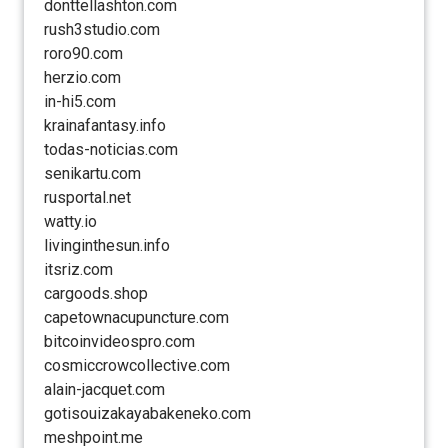
donttellashton.com
rush3studio.com
roro90.com
herzio.com
in-hi5.com
krainafantasy.info
todas-noticias.com
senikartu.com
rusportal.net
watty.io
livinginthesun.info
itsriz.com
cargoods.shop
capetownacupuncture.com
bitcoinvideospro.com
cosmiccrowcollective.com
alain-jacquet.com
gotisouizakayabakeneko.com
meshpoint.me