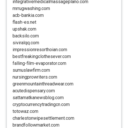
integrativemedicalmassageplano.com
mrrugwashing.com
acb-bankia.com
flash-es.net
upshak.com
backsilo.com
siviralqq.com
impressionresorthoian.com
bestfreakingclothesever.com
falling-film-evaporator.com
sumuslawfirm.com
nursingprowriters.com
greenmountainthreadwear.com
acutedispensary.com
sattamatkanewsblog.com
cryptocurrencytradingcn.com
totowaz.com
charlestonwipesettlement.com
brandfollowmarket.com