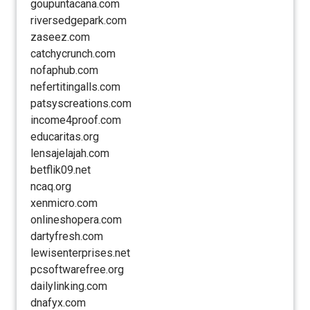
goupuntacana.com
riversedgepark.com
zaseez.com
catchycrunch.com
nofaphub.com
nefertitingalls.com
patsyscreations.com
income4proof.com
educaritas.org
lensajelajah.com
betflik09.net
ncaq.org
xenmicro.com
onlineshopera.com
dartyfresh.com
lewisenterprises.net
pcsoftwarefree.org
dailylinking.com
dnafyx.com