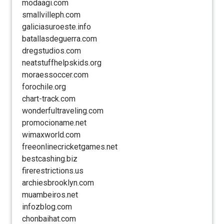
modaagi.com
smallvilleph.com
galiciasuroeste.info
batallasdeguerra.com
dregstudios.com
neatstuffhelpskids.org
moraessoccer.com
forochile.org
chart-track.com
wonderfultraveling.com
promocioname.net
wimaxworld.com
freeonlinecricketgames.net
bestcashing.biz
firerestrictions.us
archiesbrooklyn.com
muambeiros.net
infozblog.com
chonbaihat.com