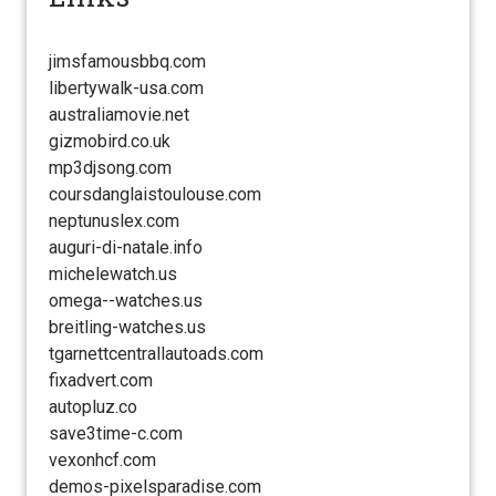
jimsfamousbbq.com
libertywalk-usa.com
australiamovie.net
gizmobird.co.uk
mp3djsong.com
coursdanglaistoulouse.com
neptunuslex.com
auguri-di-natale.info
michelewatch.us
omega--watches.us
breitling-watches.us
tgarnettcentrallautoads.com
fixadvert.com
autopluz.co
save3time-c.com
vexonhcf.com
demos-pixelsparadise.com