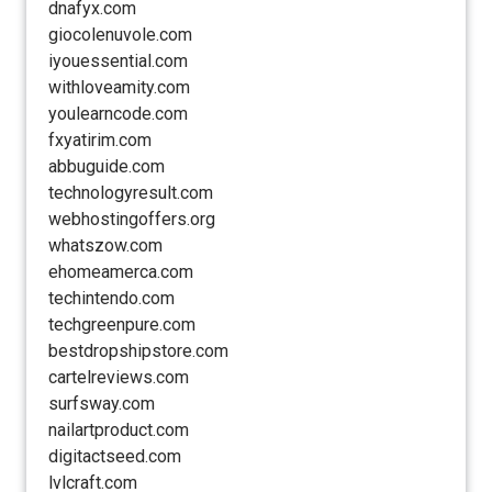
dnafyx.com
giocolenuvole.com
iyouessential.com
withloveamity.com
youlearncode.com
fxyatirim.com
abbuguide.com
technologyresult.com
webhostingoffers.org
whatszow.com
ehomeamerca.com
techintendo.com
techgreenpure.com
bestdropshipstore.com
cartelreviews.com
surfsway.com
nailartproduct.com
digitactseed.com
lvlcraft.com