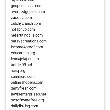
goupuntacana.com
riversedgepark.com
zaseez.com
catchycrunch.com
nofaphub.com
nefertitingalls.com
patsyscreations.com
income4proof.com
educaritas.org
lensajelajah.com
betflik09.net
ncaq.org
xenmicro.com
onlineshopera.com
dartyfresh.com
lewisenterprises.net
pcsoftwarefree.org
dailylinking.com