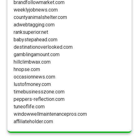
brandfollowmarket.com
weeklyjobnews.com
countyanimalshelter.com
adwebtagging.com
ranksuperior.net
babystepahead.com
destinationoverlooked.com
gamblingamount.com
hillclimbwax.com
hnopse.com
occasionnews.com
lustofmoney.com
timebusinesszone.com
peppers-reflection.com
tuneoflife.com
windowwellmaintenancepros.com
affiliateholder.com