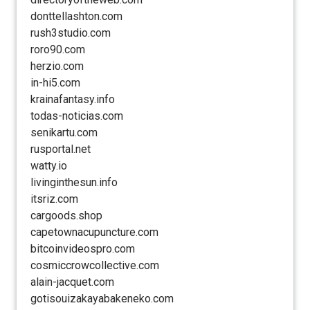
donttellashton.com
rush3studio.com
roro90.com
herzio.com
in-hi5.com
krainafantasy.info
todas-noticias.com
senikartu.com
rusportal.net
watty.io
livinginthesun.info
itsriz.com
cargoods.shop
capetownacupuncture.com
bitcoinvideospro.com
cosmiccrowcollective.com
alain-jacquet.com
gotisouizakayabakeneko.com