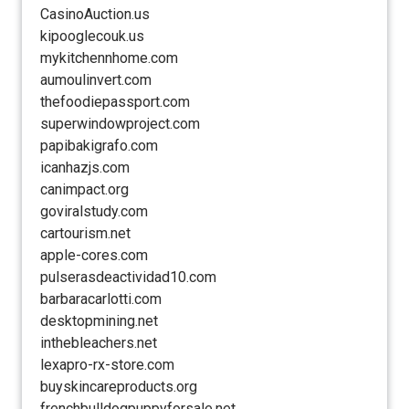
CasinoAuction.us
kipooglecouk.us
mykitchennhome.com
aumoulinvert.com
thefoodiepassport.com
superwindowproject.com
papibakigrafo.com
icanhazjs.com
canimpact.org
goviralstudy.com
cartourism.net
apple-cores.com
pulserasdeactividad10.com
barbaracarlotti.com
desktopmining.net
inthebleachers.net
lexapro-rx-store.com
buyskincareproducts.org
frenchbulldogpuppyforsale.net