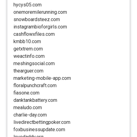
hycys05.com
onemoremilerunning.com
snowboardsteez.com
instagrambioforgirls.com
cashflowxfiles.com
kmbb10.com
getxtrem.com
weactinfo.com
meshingsocial.com
thearguer.com
marketing-mobile-app.com
floralpunchcraft.com
fiasone.com
danktankbattery.com
mealudo.com
charlie-day.com
livedirectbettingpoker.com
foxbusinessupdate.com
lovedaddy.org