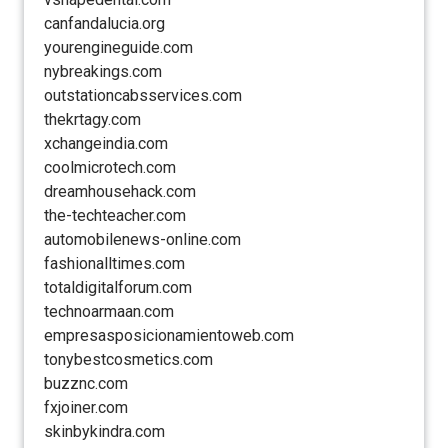
canfandalucia.org
yourengineguide.com
nybreakings.com
outstationcabsservices.com
thekrtagy.com
xchangeindia.com
coolmicrotech.com
dreamhousehack.com
the-techteacher.com
automobilenews-online.com
fashionalltimes.com
totaldigitalforum.com
technoarmaan.com
empresasposicionamientoweb.com
tonybestcosmetics.com
buzznc.com
fxjoiner.com
skinbykindra.com