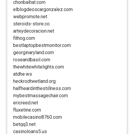
chonbaihat.com
elblogdeoscargonzalez.com
webpromote.net
steroids-store.co
arteydecoracion.net
fithog.com
bestlaptopbestmonitor.com
georginaryland.com
roseandbasil.com
thewhitewhitelights.com
atdhe.ws
heckrodtwetland.org
halfheardinthestillness.com
mybestmassagechair.com
ericreed.net
fluxetine.com
mobilecasino8760.com
betqq3.net
casinoloans5.us