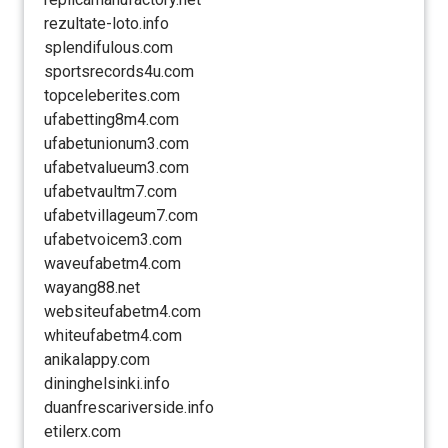
rezultate-loto.info
splendifulous.com
sportsrecords4u.com
topceleberites.com
ufabetting8m4.com
ufabetunionum3.com
ufabetvalueum3.com
ufabetvaultm7.com
ufabetvillageum7.com
ufabetvoicem3.com
waveufabetm4.com
wayang88.net
websiteufabetm4.com
whiteufabetm4.com
anikalappy.com
dininghelsinki.info
duanfrescariverside.info
etilerx.com