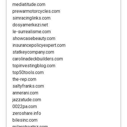
mediatitude.com
prewarmotorcycles.com
simracinglinks.com
dosyamerkezi.net
le-surrealisme.com
showcasebeauty.com
insurancepolicyexpert.com
statkeycompany.com
carolinadeckbuilders.com
topinvestingblog.com
top50tools.com
the-rep.com
saltyfranks.com
annerani.com
jazzatude.com
0022pa.com
zeroshare.info
bilesinc.com
milaretreatnz.com