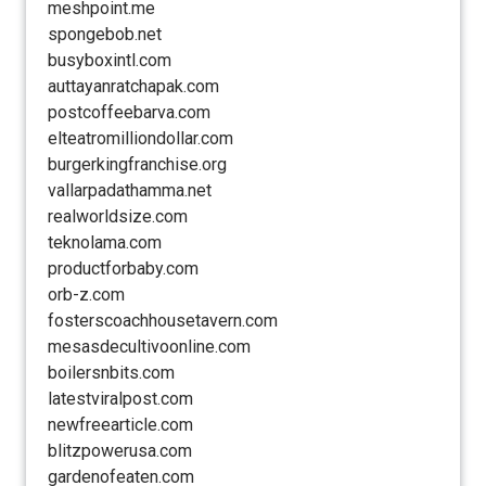
meshpoint.me
spongebob.net
busyboxintl.com
auttayanratchapak.com
postcoffeebarva.com
elteatromilliondollar.com
burgerkingfranchise.org
vallarpadathamma.net
realworldsize.com
teknolama.com
productforbaby.com
orb-z.com
fosterscoachhousetavern.com
mesasdecultivoonline.com
boilersnbits.com
latestviralpost.com
newfreearticle.com
blitzpowerusa.com
gardenofeaten.com