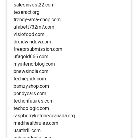
salesinvest22.com
teseract.org
trendy-ama-shop.com
ufabett732m7.com
visiofood.com
droidwindow.com
freeprsubmission.com
ufagold666.com
myinteriorblog.com
bnewsindia.com
techiepick.com
bamzyshop.com
pondycars.com
techonfutures.com
techoologic.com
raspberryketonescanada.org
medihealthrules.com
usathrill.com
vshapedental.com