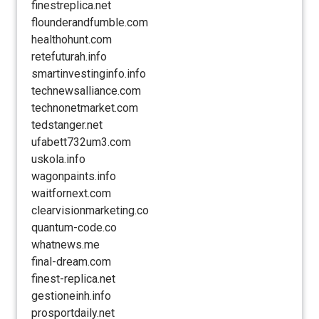
finestreplica.net
flounderandfumble.com
healthohunt.com
retefuturah.info
smartinvestinginfo.info
technewsalliance.com
technonetmarket.com
tedstanger.net
ufabett732um3.com
uskola.info
wagonpaints.info
waitfornext.com
clearvisionmarketing.co
quantum-code.co
whatnews.me
final-dream.com
finest-replica.net
gestioneinh.info
prosportdaily.net