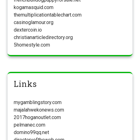
kogamasquid.com
themultiplicationtablechart.com
casinoglamour.org
dextercoin.io
christianarticledirectory.org
5homestyle.com
Links
mygamblingstory.com
majalahwekonews.com
2017hoganoutlet.com
pelmanec.com
domino99qq.net
directoryoftheweb.com