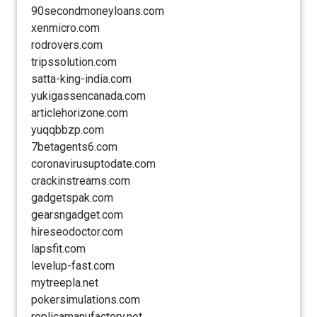
90secondmoneyloans.com
xenmicro.com
rodrovers.com
tripssolution.com
satta-king-india.com
yukigassencanada.com
articlehorizone.com
yuqqbbzp.com
7betagents6.com
coronavirusuptodate.com
crackinstreams.com
gadgetspak.com
gearsngadget.com
hireseodoctor.com
lapsfit.com
levelup-fast.com
mytreepla.net
pokersimulations.com
replicamanufactory.net