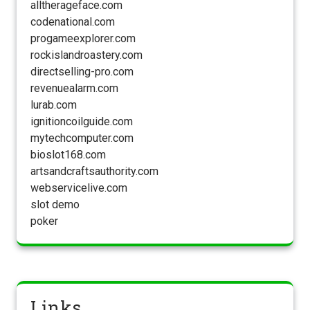
alltherageface.com
codenational.com
progameexplorer.com
rockislandroastery.com
directselling-pro.com
revenuealarm.com
lurab.com
ignitioncoilguide.com
mytechcomputer.com
bioslot168.com
artsandcraftsauthority.com
webservicelive.com
slot demo
poker
Links