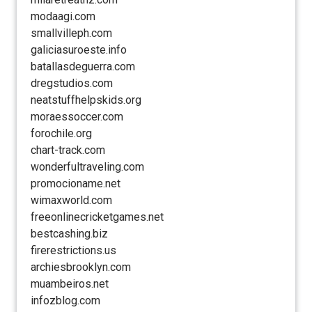
modaagi.com
smallvilleph.com
galiciasuroeste.info
batallasdeguerra.com
dregstudios.com
neatstuffhelpskids.org
moraessoccer.com
forochile.org
chart-track.com
wonderfultraveling.com
promocioname.net
wimaxworld.com
freeonlinecricketgames.net
bestcashing.biz
firerestrictions.us
archiesbrooklyn.com
muambeiros.net
infozblog.com