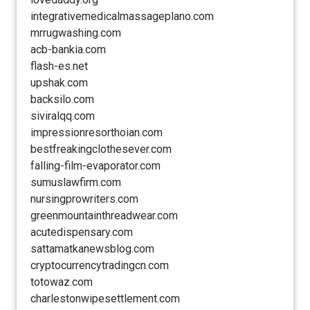
integrativemedicalmassageplano.com
mrrugwashing.com
acb-bankia.com
flash-es.net
upshak.com
backsilo.com
siviralqq.com
impressionresorthoian.com
bestfreakingclothesever.com
falling-film-evaporator.com
sumuslawfirm.com
nursingprowriters.com
greenmountainthreadwear.com
acutedispensary.com
sattamatkanewsblog.com
cryptocurrencytradingcn.com
totowaz.com
charlestonwipesettlement.com